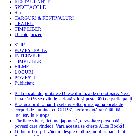
RESTAURANTE
SPECTACOLE
Stiri
TARGURI & FESTIVALURI
TEATRU
TIMP LIBER
Uncategorized
STIRI
POVESTEA TA
INTERVIURI
TIMP LIBER
FILME
LOCURI
POVESTI
Publicitate
Piața locală de printare 3D iese din faza de prototipare: Next
Layer 2026 se extinde la două zile și peste 800 de participanți
Producătorul român Lyset dezvoltă prima gamă locală de
corpuri de iluminat cu CRI 97, performanță rar întâlnită
inclusiv în Europa
Thrillere virale, ficțiune japoneză, dezvoltare personală și
povești care vindecă. Vara aceasta se citește Alice Books!
10 lucruri surprinzătoare despre Colhoz, noul roman al lui