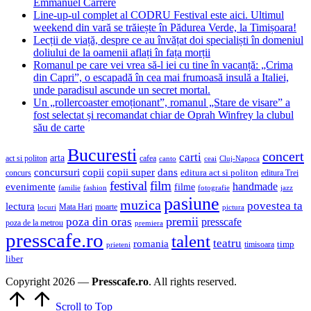
Emmanuel Carrère
Line-up-ul complet al CODRU Festival este aici. Ultimul
weekend din vară se trăiește în Pădurea Verde, la Timișoara!
Lecții de viață, despre ce au învățat doi specialiști în domeniul
doliului de la oamenii aflați în fața morții
Romanul pe care vei vrea să-l iei cu tine în vacanță: „Crima
din Capri”, o escapadă în cea mai frumoasă insulă a Italiei,
unde paradisul ascunde un secret mortal.
Un „rollercoaster emoționant”, romanul „Stare de visare” a
fost selectat și recomandat chiar de Oprah Winfrey la clubul
său de carte
Bucuresti
concert
carti
arta
act si politon
cafea
canto
ceai
Cluj-Napoca
concursuri
copii
copii super
dans
concurs
editura act si politon
editura Trei
festival
film
evenimente
handmade
filme
familie
fashion
fotografie
jazz
pasiune
muzica
povestea ta
lectura
Mata Hari
moarte
locuri
pictura
premii
poza din oras
presscafe
poza de la metrou
premiera
presscafe.ro
talent
teatru
romania
timisoara
timp
prieteni
liber
Copyright 2026 —
Presscafe.ro
. All rights reserved.
Scroll to Top