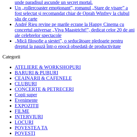
unde paradisul ascunde un secret mortal.
Un „rollercoaster emoționant”, romanul „Stare de visare” a
fost selectat și recomandat chiar de Oprah Winfrey la clubul
său de carte
André Rieu revine pe marile ecrane la Happy Cinema cu
concertul aniversar „Viva Maastricht!”, dedicat celor 20 de ani
ale celebrelor spectacole
„Mică filosofie a siestei”, o seducătoare pledoarie pentru
dreptul la pauză într-o epocă obsedată de productivitate
Categorii
ATELIERE & WORKSHOPURI
BARURI & PUBURI
CEAINARII & CAFENELE
CLUBURI
CONCERTE & PETRECERI
Copii super
Evenimente
EXPOZITII
FILME
INTERVIURI
LOCURI
POVESTEA TA
POVESTI