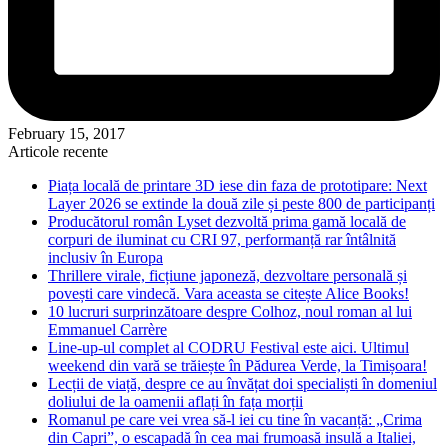
February 15, 2017
Articole recente
Piața locală de printare 3D iese din faza de prototipare: Next
Layer 2026 se extinde la două zile și peste 800 de participanți
Producătorul român Lyset dezvoltă prima gamă locală de
corpuri de iluminat cu CRI 97, performanță rar întâlnită
inclusiv în Europa
Thrillere virale, ficțiune japoneză, dezvoltare personală și
povești care vindecă. Vara aceasta se citește Alice Books!
10 lucruri surprinzătoare despre Colhoz, noul roman al lui
Emmanuel Carrère
Line-up-ul complet al CODRU Festival este aici. Ultimul
weekend din vară se trăiește în Pădurea Verde, la Timișoara!
Lecții de viață, despre ce au învățat doi specialiști în domeniul
doliului de la oamenii aflați în fața morții
Romanul pe care vei vrea să-l iei cu tine în vacanță: „Crima
din Capri”, o escapadă în cea mai frumoasă insulă a Italiei,