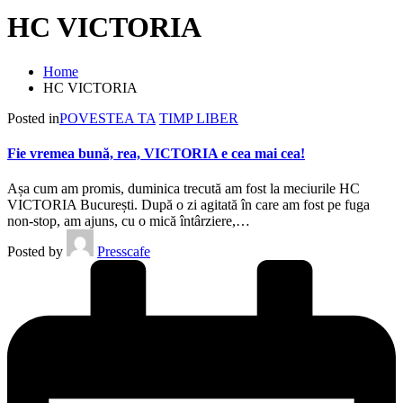
HC VICTORIA
Home
HC VICTORIA
Posted in
POVESTEA TA
TIMP LIBER
Fie vremea bună, rea, VICTORIA e cea mai cea!
Așa cum am promis, duminica trecută am fost la meciurile HC
VICTORIA București. După o zi agitată în care am fost pe fuga
non-stop, am ajuns, cu o mică întârziere,…
Posted by
Presscafe