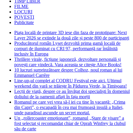
TIMP LIBER
FILME
LOCURI
POVESTI
Publicitate
Piața locală de printare 3D iese din faza de prototipare: Next
Layer 2026 se extinde la două zile și peste 800 de participanți
Producătorul român Lyset dezvoltă prima gamă locală de
corpuri de iluminat cu CRI 97, performanță rar întâlnită
inclusiv în Europa
Thrillere virale, ficțiune japoneză, dezvoltare personală și
povești care vindecă. Vara aceasta se citește Alice Books!
10 lucruri surprinzătoare despre Colhoz, noul roman al lui
Emmanuel Carrère
Line-up-ul complet al CODRU Festival este aici. Ultimul
weekend din vară se trăiește în Pădurea Verde, la Timișoara!
Lecții de viață, despre ce au învățat doi specialiști în domeniul
doliului de la oamenii aflați în fața morții
Romanul pe care vei vrea să-l iei cu tine în vacanță: „Crima
din Capri”, o escapadă în cea mai frumoasă insulă a Italiei,
unde paradisul ascunde un secret mortal.
Un „rollercoaster emoționant”, romanul „Stare de visare” a
fost selectat și recomandat chiar de Oprah Winfrey la clubul
său de carte