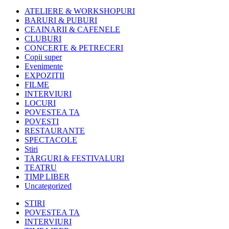
ATELIERE & WORKSHOPURI
BARURI & PUBURI
CEAINARII & CAFENELE
CLUBURI
CONCERTE & PETRECERI
Copii super
Evenimente
EXPOZITII
FILME
INTERVIURI
LOCURI
POVESTEA TA
POVESTI
RESTAURANTE
SPECTACOLE
Stiri
TARGURI & FESTIVALURI
TEATRU
TIMP LIBER
Uncategorized
STIRI
POVESTEA TA
INTERVIURI