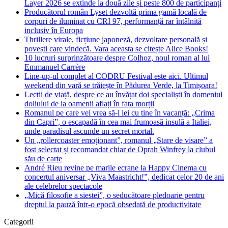
Layer 2026 se extinde la două zile și peste 800 de participanți
Producătorul român Lyset dezvoltă prima gamă locală de
corpuri de iluminat cu CRI 97, performanță rar întâlnită
inclusiv în Europa
Thrillere virale, ficțiune japoneză, dezvoltare personală și
povești care vindecă. Vara aceasta se citește Alice Books!
10 lucruri surprinzătoare despre Colhoz, noul roman al lui
Emmanuel Carrère
Line-up-ul complet al CODRU Festival este aici. Ultimul
weekend din vară se trăiește în Pădurea Verde, la Timișoara!
Lecții de viață, despre ce au învățat doi specialiști în domeniul
doliului de la oamenii aflați în fața morții
Romanul pe care vei vrea să-l iei cu tine în vacanță: „Crima
din Capri”, o escapadă în cea mai frumoasă insulă a Italiei,
unde paradisul ascunde un secret mortal.
Un „rollercoaster emoționant”, romanul „Stare de visare” a
fost selectat și recomandat chiar de Oprah Winfrey la clubul
său de carte
André Rieu revine pe marile ecrane la Happy Cinema cu
concertul aniversar „Viva Maastricht!”, dedicat celor 20 de ani
ale celebrelor spectacole
„Mică filosofie a siestei”, o seducătoare pledoarie pentru
dreptul la pauză într-o epocă obsedată de productivitate
Categorii