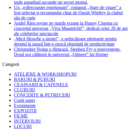
unde paradisul ascunde un secret mortal.
Un „rollercoaster emoționant”, romanul „Stare de visare” a
fost selectat și recomandat chiar de Oprah Winfrey la clubul
său de carte
André Rieu revine pe marile ecrane la Happy Cinema cu
concertul aniversar „Viva Maastricht!”, dedicat celor 20 de ani
ale celebrelor spectacole
„Mică filosofie a siestei”, o seducătoare pledoarie pentru
dreptul la pauză într-o epocă obsedată de productivitate
Christopher Nolan o filmează, Stephen Fry o repovestește.
Două noi călătorii in universul „Odiseei” lui Homer
Categorii
ATELIERE & WORKSHOPURI
BARURI & PUBURI
CEAINARII & CAFENELE
CLUBURI
CONCERTE & PETRECERI
Copii super
Evenimente
EXPOZITII
FILME
INTERVIURI
LOCURI