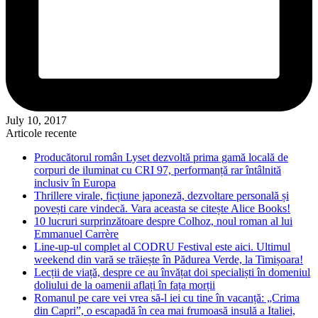
July 10, 2017
Articole recente
Producătorul român Lyset dezvoltă prima gamă locală de
corpuri de iluminat cu CRI 97, performanță rar întâlnită
inclusiv în Europa
Thrillere virale, ficțiune japoneză, dezvoltare personală și
povești care vindecă. Vara aceasta se citește Alice Books!
10 lucruri surprinzătoare despre Colhoz, noul roman al lui
Emmanuel Carrère
Line-up-ul complet al CODRU Festival este aici. Ultimul
weekend din vară se trăiește în Pădurea Verde, la Timișoara!
Lecții de viață, despre ce au învățat doi specialiști în domeniul
doliului de la oamenii aflați în fața morții
Romanul pe care vei vrea să-l iei cu tine în vacanță: „Crima
din Capri”, o escapadă în cea mai frumoasă insulă a Italiei,