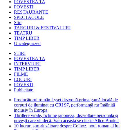
POVESTEA TA
POVESTI
RESTAURANTE
SPECTACOLE
Stiri
TARGURI & FESTIVALURI
TEATRU
TIMP LIBER
Uncategorized
STIRI
POVESTEA TA
INTERVIURI
TIMP LIBER
FILME
LOCURI
POVESTI
Publicitate
Producătorul român Lyset dezvoltă prima gamă locală de
corpuri de iluminat cu CRI 97, performanță rar întâlnită
inclusiv în Europa
Thrillere virale, ficțiune japoneză, dezvoltare personală și
povești care vindecă. Vara aceasta se citește Alice Books!
10 lucruri surprinzătoare despre Colhoz, noul roman al lui