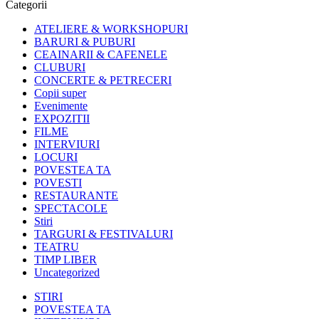
Categorii
ATELIERE & WORKSHOPURI
BARURI & PUBURI
CEAINARII & CAFENELE
CLUBURI
CONCERTE & PETRECERI
Copii super
Evenimente
EXPOZITII
FILME
INTERVIURI
LOCURI
POVESTEA TA
POVESTI
RESTAURANTE
SPECTACOLE
Stiri
TARGURI & FESTIVALURI
TEATRU
TIMP LIBER
Uncategorized
STIRI
POVESTEA TA