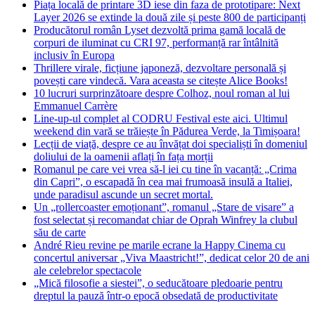
Piața locală de printare 3D iese din faza de prototipare: Next
Layer 2026 se extinde la două zile și peste 800 de participanți
Producătorul român Lyset dezvoltă prima gamă locală de
corpuri de iluminat cu CRI 97, performanță rar întâlnită
inclusiv în Europa
Thrillere virale, ficțiune japoneză, dezvoltare personală și
povești care vindecă. Vara aceasta se citește Alice Books!
10 lucruri surprinzătoare despre Colhoz, noul roman al lui
Emmanuel Carrère
Line-up-ul complet al CODRU Festival este aici. Ultimul
weekend din vară se trăiește în Pădurea Verde, la Timișoara!
Lecții de viață, despre ce au învățat doi specialiști în domeniul
doliului de la oamenii aflați în fața morții
Romanul pe care vei vrea să-l iei cu tine în vacanță: „Crima
din Capri”, o escapadă în cea mai frumoasă insulă a Italiei,
unde paradisul ascunde un secret mortal.
Un „rollercoaster emoționant”, romanul „Stare de visare” a
fost selectat și recomandat chiar de Oprah Winfrey la clubul
său de carte
André Rieu revine pe marile ecrane la Happy Cinema cu
concertul aniversar „Viva Maastricht!”, dedicat celor 20 de ani
ale celebrelor spectacole
„Mică filosofie a siestei”, o seducătoare pledoarie pentru
dreptul la pauză într-o epocă obsedată de productivitate