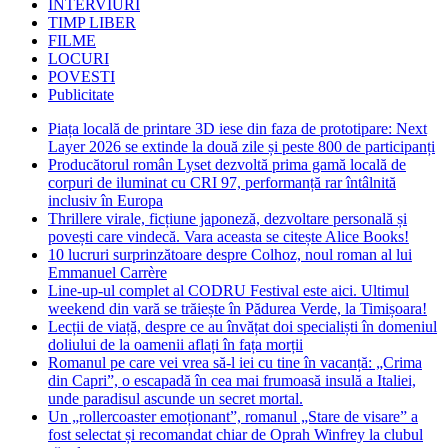
INTERVIURI
TIMP LIBER
FILME
LOCURI
POVESTI
Publicitate
Piața locală de printare 3D iese din faza de prototipare: Next
Layer 2026 se extinde la două zile și peste 800 de participanți
Producătorul român Lyset dezvoltă prima gamă locală de
corpuri de iluminat cu CRI 97, performanță rar întâlnită
inclusiv în Europa
Thrillere virale, ficțiune japoneză, dezvoltare personală și
povești care vindecă. Vara aceasta se citește Alice Books!
10 lucruri surprinzătoare despre Colhoz, noul roman al lui
Emmanuel Carrère
Line-up-ul complet al CODRU Festival este aici. Ultimul
weekend din vară se trăiește în Pădurea Verde, la Timișoara!
Lecții de viață, despre ce au învățat doi specialiști în domeniul
doliului de la oamenii aflați în fața morții
Romanul pe care vei vrea să-l iei cu tine în vacanță: „Crima
din Capri”, o escapadă în cea mai frumoasă insulă a Italiei,
unde paradisul ascunde un secret mortal.
Un „rollercoaster emoționant”, romanul „Stare de visare” a
fost selectat și recomandat chiar de Oprah Winfrey la clubul