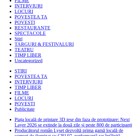
FILME
INTERVIURI
LOCURI
POVESTEA TA
POVESTI
RESTAURANTE
SPECTACOLE
Stiri
TARGURI & FESTIVALURI
TEATRU
TIMP LIBER
Uncategorized
STIRI
POVESTEA TA
INTERVIURI
TIMP LIBER
FILME
LOCURI
POVESTI
Publicitate
Piața locală de printare 3D iese din faza de prototipare: Next
Layer 2026 se extinde la două zile și peste 800 de participanți
Producătorul român Lyset dezvoltă prima gamă locală de
corpuri de iluminat cu CRI 97, performanță rar întâlnită