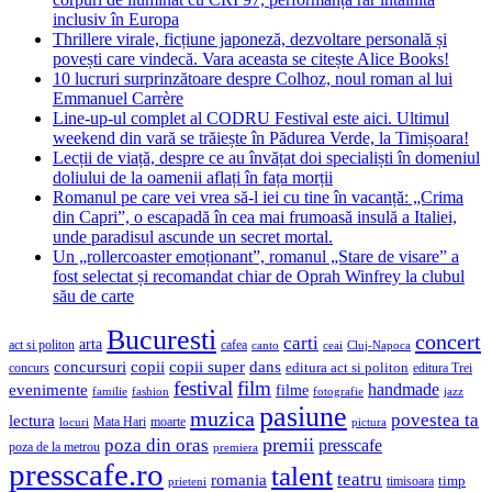
inclusiv în Europa
Thrillere virale, ficțiune japoneză, dezvoltare personală și
povești care vindecă. Vara aceasta se citește Alice Books!
10 lucruri surprinzătoare despre Colhoz, noul roman al lui
Emmanuel Carrère
Line-up-ul complet al CODRU Festival este aici. Ultimul
weekend din vară se trăiește în Pădurea Verde, la Timișoara!
Lecții de viață, despre ce au învățat doi specialiști în domeniul
doliului de la oamenii aflați în fața morții
Romanul pe care vei vrea să-l iei cu tine în vacanță: „Crima
din Capri”, o escapadă în cea mai frumoasă insulă a Italiei,
unde paradisul ascunde un secret mortal.
Un „rollercoaster emoționant”, romanul „Stare de visare” a
fost selectat și recomandat chiar de Oprah Winfrey la clubul
său de carte
Bucuresti
concert
carti
arta
act si politon
cafea
canto
ceai
Cluj-Napoca
concursuri
copii
copii super
dans
concurs
editura act si politon
editura Trei
festival
film
evenimente
handmade
filme
familie
fashion
fotografie
jazz
pasiune
muzica
povestea ta
lectura
Mata Hari
moarte
locuri
pictura
premii
poza din oras
presscafe
poza de la metrou
premiera
presscafe.ro
talent
teatru
romania
timisoara
timp
prieteni