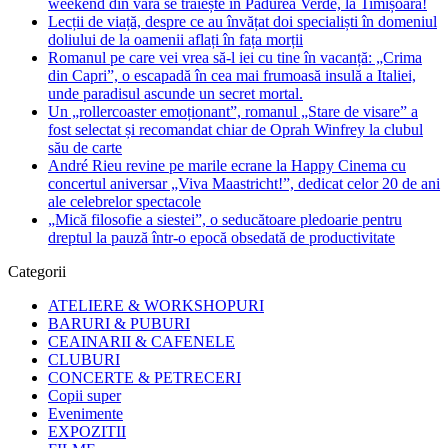
weekend din vară se trăiește în Pădurea Verde, la Timișoara!
Lecții de viață, despre ce au învățat doi specialiști în domeniul
doliului de la oamenii aflați în fața morții
Romanul pe care vei vrea să-l iei cu tine în vacanță: „Crima
din Capri”, o escapadă în cea mai frumoasă insulă a Italiei,
unde paradisul ascunde un secret mortal.
Un „rollercoaster emoționant”, romanul „Stare de visare” a
fost selectat și recomandat chiar de Oprah Winfrey la clubul
său de carte
André Rieu revine pe marile ecrane la Happy Cinema cu
concertul aniversar „Viva Maastricht!”, dedicat celor 20 de ani
ale celebrelor spectacole
„Mică filosofie a siestei”, o seducătoare pledoarie pentru
dreptul la pauză într-o epocă obsedată de productivitate
Categorii
ATELIERE & WORKSHOPURI
BARURI & PUBURI
CEAINARII & CAFENELE
CLUBURI
CONCERTE & PETRECERI
Copii super
Evenimente
EXPOZITII