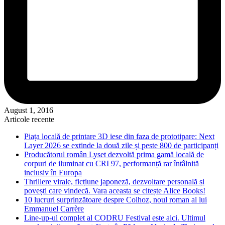
August 1, 2016
Articole recente
Piața locală de printare 3D iese din faza de prototipare: Next
Layer 2026 se extinde la două zile și peste 800 de participanți
Producătorul român Lyset dezvoltă prima gamă locală de
corpuri de iluminat cu CRI 97, performanță rar întâlnită
inclusiv în Europa
Thrillere virale, ficțiune japoneză, dezvoltare personală și
povești care vindecă. Vara aceasta se citește Alice Books!
10 lucruri surprinzătoare despre Colhoz, noul roman al lui
Emmanuel Carrère
Line-up-ul complet al CODRU Festival este aici. Ultimul