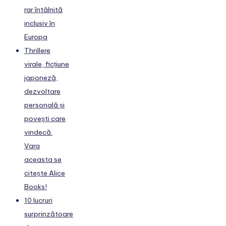
rar întâlnită
inclusiv în
Europa
Thrillere
virale, ficțiune
japoneză,
dezvoltare
personală și
povești care
vindecă.
Vara
aceasta se
citește Alice
Books!
10 lucruri
surprinzătoare