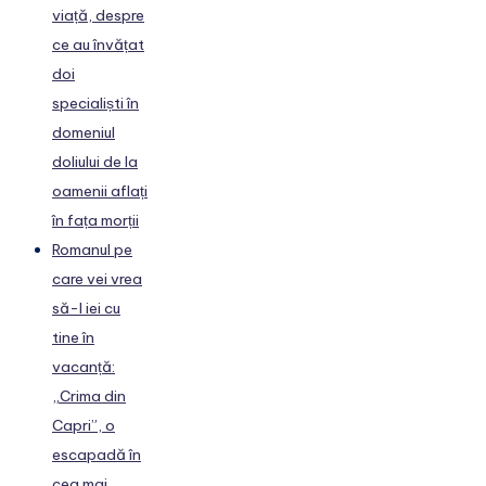
viață, despre
ce au învățat
doi
specialiști în
domeniul
doliului de la
oamenii aflați
în fața morții
Romanul pe
care vei vrea
să-l iei cu
tine în
vacanță:
„Crima din
Capri”, o
escapadă în
cea mai