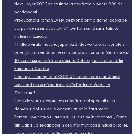
Next Layer 2026 se extinde la două zile și peste 800 de
participanți
Producătorul român Lyset dezvoltă prima gamă locală de
corpuri de iluminat cu CRI 97, performanță rar întâlnită
inclusiv în Europa
Thrillere virale, ficțiune japoneză, dezvoltare personală și
povești care vindecă. Vara aceasta se citește Alice Books!
10 lucruri surprinzătoare despre Colhoz, noul roman al lui
Emmanuel Carrère
Line-up-ul complet al CODRU Festival este aici. Ultimul
weekend din vară se trăiește în Pădurea Verde, la
Timișoara!
Lecții de viață, despre ce au învățat doi specialiști în
domeniul doliului de la oamenii aflați în fața morții
Romanul pe care vei vrea să-l iei cu tine în vacanță: „Crima
din Capri”, o escapadă în cea mai frumoasă insulă a Italiei,
unde paradisul ascunde un secret mortal.