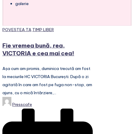
galerie
Posted
POVESTEA TA
TIMP LIBER
in
Fie vremea bună, rea,
VICTORIA e cea mai cea!
Așa cum am promis, duminica trecută am fost
la meciurile HC VICTORIA București. După o zi
agitată în care am fost pe fuga non-stop, am
ajuns, cu o mică întârziere,…
Posted
Presscafe
by