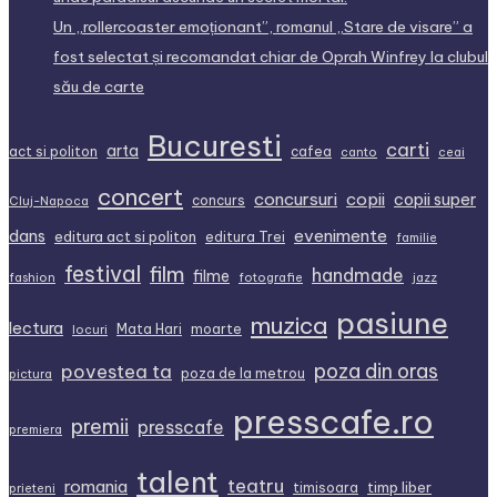
Un „rollercoaster emoționant”, romanul „Stare de visare” a
fost selectat și recomandat chiar de Oprah Winfrey la clubul
său de carte
Bucuresti
carti
arta
act si politon
cafea
canto
ceai
concert
concursuri
copii
copii super
concurs
Cluj-Napoca
dans
evenimente
editura act si politon
editura Trei
familie
festival
film
handmade
filme
fashion
fotografie
jazz
pasiune
muzica
lectura
Mata Hari
moarte
locuri
povestea ta
poza din oras
poza de la metrou
pictura
presscafe.ro
premii
presscafe
premiera
talent
teatru
romania
timp liber
timisoara
prieteni