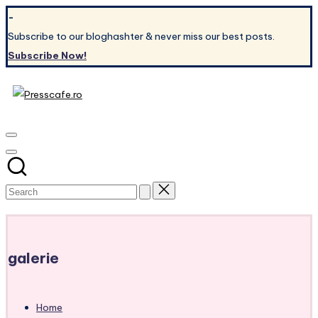
Skip
-
to
Subscribe to our bloghashter & never miss our best posts.
content
Subscribe Now!
Presscafe.ro
Cafeneau
experientelor
urbane
Subscribe
galerie
Home