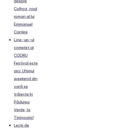
despre
Colhoz, noul
roman al lui
Emmanuel
Carrère
Line-up-ul
complet al
CODRU
Festival este
aici. Ultimul
weekend din
vară se
trăiește în
Pădurea
Verde, la
Timișoara!
Lecții de