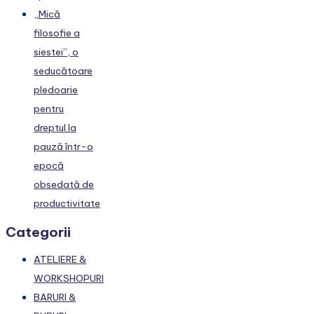
„Mică
filosofie a
siestei”, o
seducătoare
pledoarie
pentru
dreptul la
pauză într-o
epocă
obsedată de
productivitate
Categorii
ATELIERE &
WORKSHOPURI
BARURI &