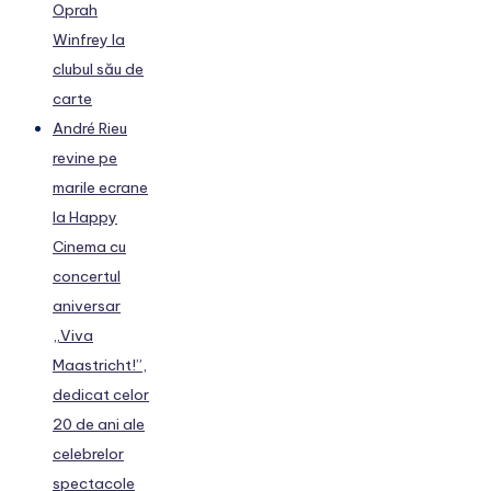
Oprah
Winfrey la
clubul său de
carte
André Rieu
revine pe
marile ecrane
la Happy
Cinema cu
concertul
aniversar
„Viva
Maastricht!”,
dedicat celor
20 de ani ale
celebrelor
spectacole