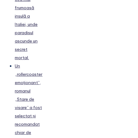
frumoasă
insulă a
Italiei, unde
paradisul
ascunde un
secret
mortal.
Un
„rollercoaster
emoționant”,
romanul
„Stare de
visare” a fost
selectat și
recomandat
chiar de