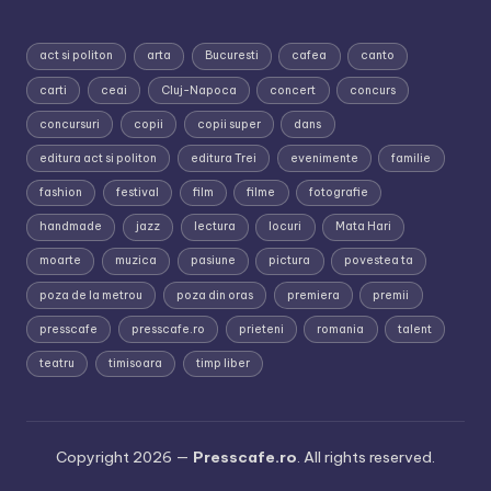
act si politon
arta
Bucuresti
cafea
canto
carti
ceai
Cluj-Napoca
concert
concurs
concursuri
copii
copii super
dans
editura act si politon
editura Trei
evenimente
familie
fashion
festival
film
filme
fotografie
handmade
jazz
lectura
locuri
Mata Hari
moarte
muzica
pasiune
pictura
povestea ta
poza de la metrou
poza din oras
premiera
premii
presscafe
presscafe.ro
prieteni
romania
talent
teatru
timisoara
timp liber
Copyright 2026 —
Presscafe.ro
. All rights reserved.