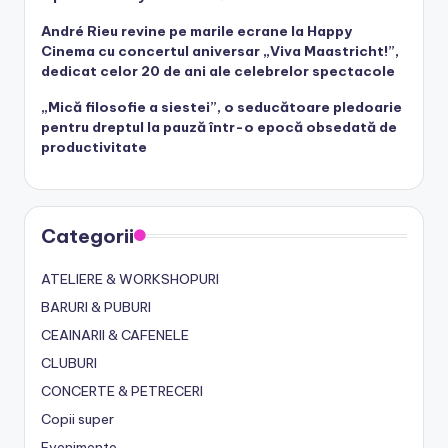
André Rieu revine pe marile ecrane la Happy
Cinema cu concertul aniversar „Viva Maastricht!”,
dedicat celor 20 de ani ale celebrelor spectacole
„Mică filosofie a siestei”, o seducătoare pledoarie
pentru dreptul la pauză într-o epocă obsedată de
productivitate
Categorii
ATELIERE & WORKSHOPURI
BARURI & PUBURI
CEAINARII & CAFENELE
CLUBURI
CONCERTE & PETRECERI
Copii super
Evenimente