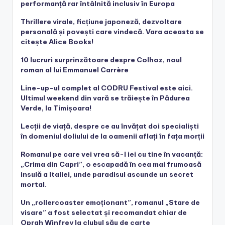
performanță rar întâlnită inclusiv în Europa
Thrillere virale, ficțiune japoneză, dezvoltare
personală și povești care vindecă. Vara aceasta se
citește Alice Books!
10 lucruri surprinzătoare despre Colhoz, noul
roman al lui Emmanuel Carrère
Line-up-ul complet al CODRU Festival este aici.
Ultimul weekend din vară se trăiește în Pădurea
Verde, la Timișoara!
Lecții de viață, despre ce au învățat doi specialiști
în domeniul doliului de la oamenii aflați în fața morții
Romanul pe care vei vrea să-l iei cu tine în vacanță:
„Crima din Capri”, o escapadă în cea mai frumoasă
insulă a Italiei, unde paradisul ascunde un secret
mortal.
Un „rollercoaster emoționant”, romanul „Stare de
visare” a fost selectat și recomandat chiar de
Oprah Winfrey la clubul său de carte