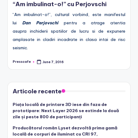
“Am imbulinat-o!” cu Perjovschi
e
.
“Am imbulinat-o!”, cultural vorbind, este manifestul
lui
Dan Perjovschi
pentru a atrage atentia
r
asupra inchiderii spatiilor de lucru si de expunere
o
amplasate in cladiri incadrate in clasa intai de risc
seismic.
Presscafe
June 7, 2016
Posted
by
Articole recente
Piața locală de printare 3D iese din faza de
prototipare: Next Layer 2026 se extinde la două
zile și peste 800 de participanți
Producătorul român Lyset dezvoltă prima gamă
locală de corpuri de iluminat cu CRI 97,