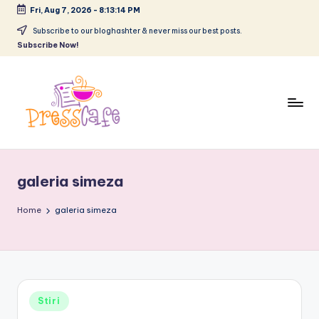
Fri, Aug 7, 2026
-
8:13:15 PM
Skip
Subscribe to our bloghashter & never miss our best posts.
Subscribe Now!
to
content
P
Cafeneau
r
experientelor
galeria simeza
urbane
e
s
Home
galeria simeza
s
c
a
Posted
Stiri
f
in