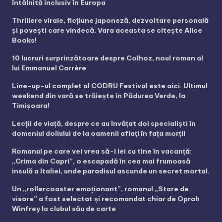
întâlnită inclusiv în Europa
Thrillere virale, ficțiune japoneză, dezvoltare personală
și povești care vindecă. Vara aceasta se citește Alice
Books!
10 lucruri surprinzătoare despre Colhoz, noul roman al
lui Emmanuel Carrère
Line-up-ul complet al CODRU Festival este aici. Ultimul
weekend din vară se trăiește în Pădurea Verde, la
Timișoara!
Lecții de viață, despre ce au învățat doi specialiști în
domeniul doliului de la oamenii aflați în fața morții
Romanul pe care vei vrea să-l iei cu tine în vacanță:
„Crima din Capri”, o escapadă în cea mai frumoasă
insulă a Italiei, unde paradisul ascunde un secret mortal.
Un „rollercoaster emoționant”, romanul „Stare de
visare” a fost selectat și recomandat chiar de Oprah
Winfrey la clubul său de carte