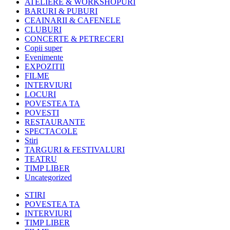
ATELIERE & WORKSHOPURI
BARURI & PUBURI
CEAINARII & CAFENELE
CLUBURI
CONCERTE & PETRECERI
Copii super
Evenimente
EXPOZITII
FILME
INTERVIURI
LOCURI
POVESTEA TA
POVESTI
RESTAURANTE
SPECTACOLE
Stiri
TARGURI & FESTIVALURI
TEATRU
TIMP LIBER
Uncategorized
STIRI
POVESTEA TA
INTERVIURI
TIMP LIBER