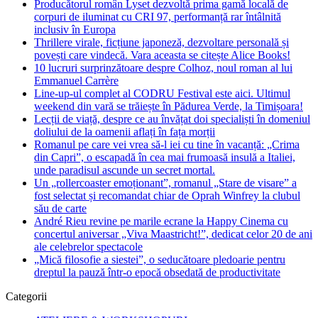
Producătorul român Lyset dezvoltă prima gamă locală de
corpuri de iluminat cu CRI 97, performanță rar întâlnită
inclusiv în Europa
Thrillere virale, ficțiune japoneză, dezvoltare personală și
povești care vindecă. Vara aceasta se citește Alice Books!
10 lucruri surprinzătoare despre Colhoz, noul roman al lui
Emmanuel Carrère
Line-up-ul complet al CODRU Festival este aici. Ultimul
weekend din vară se trăiește în Pădurea Verde, la Timișoara!
Lecții de viață, despre ce au învățat doi specialiști în domeniul
doliului de la oamenii aflați în fața morții
Romanul pe care vei vrea să-l iei cu tine în vacanță: „Crima
din Capri”, o escapadă în cea mai frumoasă insulă a Italiei,
unde paradisul ascunde un secret mortal.
Un „rollercoaster emoționant”, romanul „Stare de visare” a
fost selectat și recomandat chiar de Oprah Winfrey la clubul
său de carte
André Rieu revine pe marile ecrane la Happy Cinema cu
concertul aniversar „Viva Maastricht!”, dedicat celor 20 de ani
ale celebrelor spectacole
„Mică filosofie a siestei”, o seducătoare pledoarie pentru
dreptul la pauză într-o epocă obsedată de productivitate
Categorii