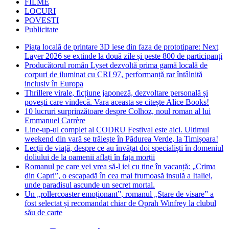
FILME
LOCURI
POVESTI
Publicitate
Piața locală de printare 3D iese din faza de prototipare: Next
Layer 2026 se extinde la două zile și peste 800 de participanți
Producătorul român Lyset dezvoltă prima gamă locală de
corpuri de iluminat cu CRI 97, performanță rar întâlnită
inclusiv în Europa
Thrillere virale, ficțiune japoneză, dezvoltare personală și
povești care vindecă. Vara aceasta se citește Alice Books!
10 lucruri surprinzătoare despre Colhoz, noul roman al lui
Emmanuel Carrère
Line-up-ul complet al CODRU Festival este aici. Ultimul
weekend din vară se trăiește în Pădurea Verde, la Timișoara!
Lecții de viață, despre ce au învățat doi specialiști în domeniul
doliului de la oamenii aflați în fața morții
Romanul pe care vei vrea să-l iei cu tine în vacanță: „Crima
din Capri”, o escapadă în cea mai frumoasă insulă a Italiei,
unde paradisul ascunde un secret mortal.
Un „rollercoaster emoționant”, romanul „Stare de visare” a
fost selectat și recomandat chiar de Oprah Winfrey la clubul
său de carte