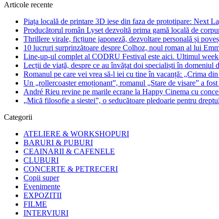
Articole recente
Piața locală de printare 3D iese din faza de prototipare: Next La
Producătorul român Lyset dezvoltă prima gamă locală de corpuri
Thrillere virale, ficțiune japoneză, dezvoltare personală și pove
10 lucruri surprinzătoare despre Colhoz, noul roman al lui Em
Line-up-ul complet al CODRU Festival este aici. Ultimul weeken
Lecții de viață, despre ce au învățat doi specialiști în domeniul d
Romanul pe care vei vrea să-l iei cu tine în vacanță: „Crima din
Un „rollercoaster emoționant”, romanul „Stare de visare” a fost
André Rieu revine pe marile ecrane la Happy Cinema cu concertu
„Mică filosofie a siestei”, o seducătoare pledoarie pentru dreptu
Categorii
ATELIERE & WORKSHOPURI
BARURI & PUBURI
CEAINARII & CAFENELE
CLUBURI
CONCERTE & PETRECERI
Copii super
Evenimente
EXPOZITII
FILME
INTERVIURI