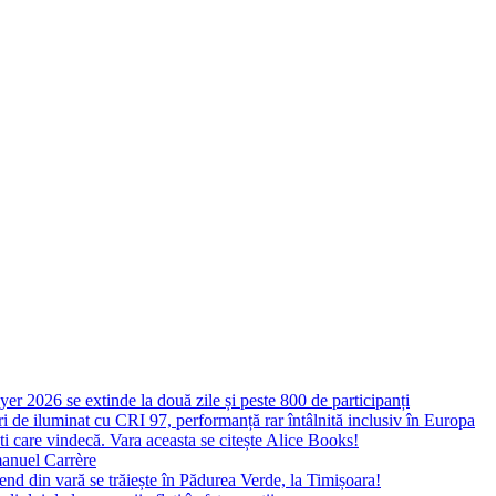
yer 2026 se extinde la două zile și peste 800 de participanți
 de iluminat cu CRI 97, performanță rar întâlnită inclusiv în Europa
ști care vindecă. Vara aceasta se citește Alice Books!
manuel Carrère
d din vară se trăiește în Pădurea Verde, la Timișoara!