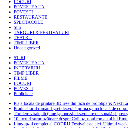
LOCURI
POVESTEA TA
POVESTI
RESTAURANTE
SPECTACOLE
Stiri
TARGURI & FESTIVALURI
TEATRU
TIMP LIBER
Uncategorized
STIRI
POVESTEA TA
INTERVIURI
TIMP LIBER
FILME
LOCURI
POVESTI
Publicitate
Piața locală de printare 3D iese din faza de prototipare: Next La
Producătorul român Lyset dezvoltă prima gamă locală de corpuri
Thrillere virale, ficțiune japoneză, dezvoltare personală și pove
10 lucruri surprinzătoare despre Colhoz, noul roman al lui Em
Line-up-ul complet al CODRU Festival este aici. Ultimul weeken