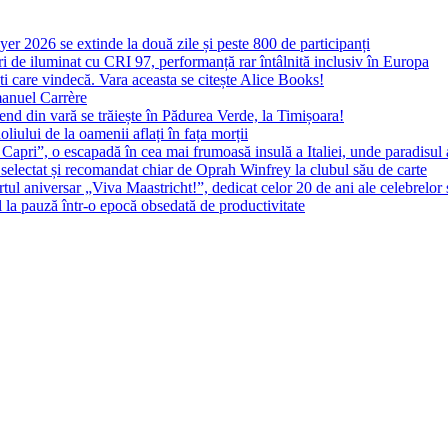
yer 2026 se extinde la două zile și peste 800 de participanți
 de iluminat cu CRI 97, performanță rar întâlnită inclusiv în Europa
ști care vindecă. Vara aceasta se citește Alice Books!
manuel Carrère
d din vară se trăiește în Pădurea Verde, la Timișoara!
oliului de la oamenii aflați în fața morții
 Capri”, o escapadă în cea mai frumoasă insulă a Italiei, unde paradisul
 selectat și recomandat chiar de Oprah Winfrey la clubul său de carte
l aniversar „Viva Maastricht!”, dedicat celor 20 de ani ale celebrelor 
l la pauză într-o epocă obsedată de productivitate