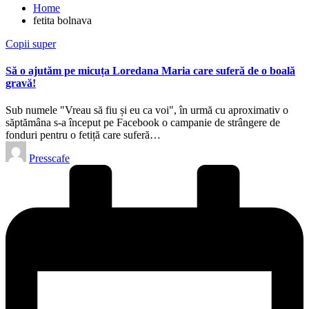
Home
fetita bolnava
Posted
Copii super
in
Să o ajutăm pe micuța Loredana Maria care suferă de o boală
gravă!
Sub numele "Vreau să fiu și eu ca voi", în urmă cu aproximativ o
săptămâna s-a început pe Facebook o campanie de strângere de
fonduri pentru o fetiță care suferă…
Posted
Presscafe
by