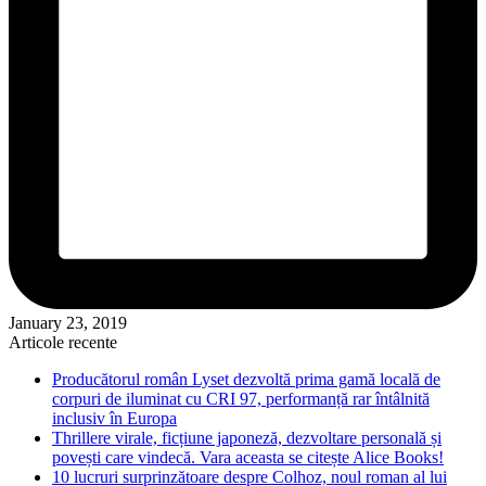
January 23, 2019
Articole recente
Producătorul român Lyset dezvoltă prima gamă locală de
corpuri de iluminat cu CRI 97, performanță rar întâlnită
inclusiv în Europa
Thrillere virale, ficțiune japoneză, dezvoltare personală și
povești care vindecă. Vara aceasta se citește Alice Books!
10 lucruri surprinzătoare despre Colhoz, noul roman al lui