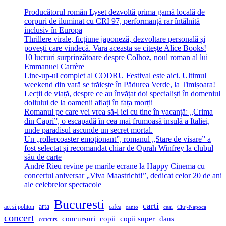
Producătorul român Lyset dezvoltă prima gamă locală de
corpuri de iluminat cu CRI 97, performanță rar întâlnită
inclusiv în Europa
Thrillere virale, ficțiune japoneză, dezvoltare personală și
povești care vindecă. Vara aceasta se citește Alice Books!
10 lucruri surprinzătoare despre Colhoz, noul roman al lui
Emmanuel Carrère
Line-up-ul complet al CODRU Festival este aici. Ultimul
weekend din vară se trăiește în Pădurea Verde, la Timișoara!
Lecții de viață, despre ce au învățat doi specialiști în domeniul
doliului de la oamenii aflați în fața morții
Romanul pe care vei vrea să-l iei cu tine în vacanță: „Crima
din Capri”, o escapadă în cea mai frumoasă insulă a Italiei,
unde paradisul ascunde un secret mortal.
Un „rollercoaster emoționant”, romanul „Stare de visare” a
fost selectat și recomandat chiar de Oprah Winfrey la clubul
său de carte
André Rieu revine pe marile ecrane la Happy Cinema cu
concertul aniversar „Viva Maastricht!”, dedicat celor 20 de ani
ale celebrelor spectacole
Bucuresti
carti
arta
act si politon
cafea
canto
ceai
Cluj-Napoca
concert
concursuri
copii
copii super
dans
concurs