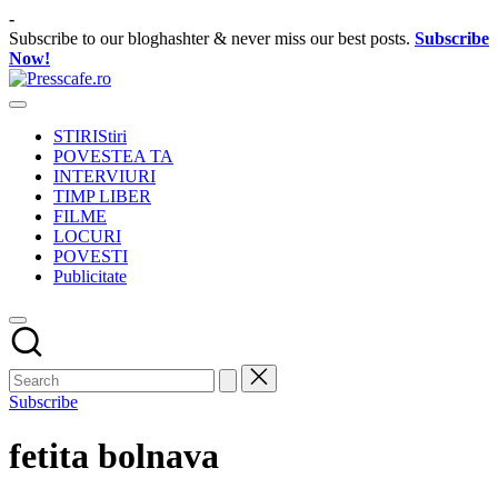
Skip
-
to
Subscribe to our bloghashter & never miss our best posts.
Subscribe
content
Now!
Presscafe.ro
Cafeneau
experientelor
STIRI
Stiri
urbane
POVESTEA TA
INTERVIURI
TIMP LIBER
FILME
LOCURI
POVESTI
Publicitate
Subscribe
fetita bolnava