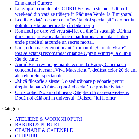
Emmanuel Carrère
Line-up-ul complet al CODRU Festival este aici. Ultimul
weekend din vară se trăiește în Pădurea Verde, la Timișoara!
Lecții de viață, despre ce au învățat doi specialiști în domeniul
doliului de la oamenii aflați în fața morții
Romanul pe care vei vrea să-l iei cu tine în vacanță: „Crima
din Capri”, o escapadă în cea mai frumoasă insulă a Italiei,
unde paradisul ascunde un secret mortal.
Un „rollercoaster emoționant”, romanul „Stare de visare” a
fost selectat și recomandat chiar de Oprah Winfrey la clubul
său de carte
André Rieu revine pe marile ecrane la Happy Cinema cu
concertul aniversar „Viva Maastricht!”, dedicat celor 20 de ani
ale celebrelor spectacole
„Mică filosofie a siestei”, o seducătoare pledoarie pentru
dreptul la pauză într-o epocă obsedată de productivitate
Christopher Nolan o filmează, Stephen Fry o repovestește.
Două noi călătorii in universul „Odiseei” lui Homer
Categorii
ATELIERE & WORKSHOPURI
BARURI & PUBURI
CEAINARII & CAFENELE
CLUBURI