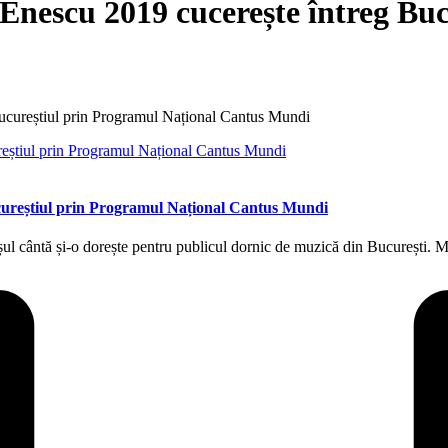
 Enescu 2019 cucerește întreg Bu
Bucureștiul prin Programul Național Cantus Mundi
ucureștiul prin Programul Național Cantus Mundi
așul cântă și-o dorește pentru publicul dornic de muzică din București.