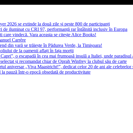
yer 2026 se extinde la două zile și peste 800 de participanți
 de iluminat cu CRI 97, performanță rar întâlnită inclusiv în Europa
ști care vindecă. Vara aceasta se citește Alice Books!
manuel Carrère
d din vară se trăiește în Pădurea Verde, la Timișoara!
oliului de la oamenii aflați în fața morții
 Capri”, o escapadă în cea mai frumoasă insulă a Italiei, unde paradisul
 selectat și recomandat chiar de Oprah Winfrey la clubul său de carte
l aniversar „Viva Maastricht!”, dedicat celor 20 de ani ale celebrelor 
l la pauză într-o epocă obsedată de productivitate