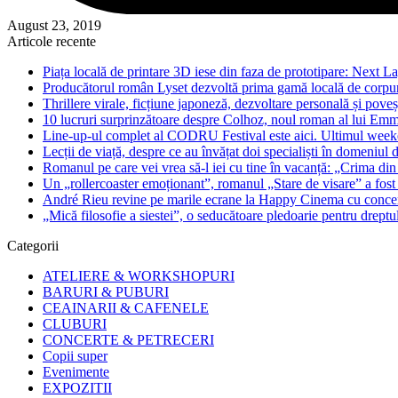
August 23, 2019
Articole recente
Piața locală de printare 3D iese din faza de prototipare: Next La
Producătorul român Lyset dezvoltă prima gamă locală de corpuri
Thrillere virale, ficțiune japoneză, dezvoltare personală și pove
10 lucruri surprinzătoare despre Colhoz, noul roman al lui Em
Line-up-ul complet al CODRU Festival este aici. Ultimul weeken
Lecții de viață, despre ce au învățat doi specialiști în domeniul d
Romanul pe care vei vrea să-l iei cu tine în vacanță: „Crima din
Un „rollercoaster emoționant”, romanul „Stare de visare” a fost
André Rieu revine pe marile ecrane la Happy Cinema cu concertu
„Mică filosofie a siestei”, o seducătoare pledoarie pentru dreptu
Categorii
ATELIERE & WORKSHOPURI
BARURI & PUBURI
CEAINARII & CAFENELE
CLUBURI
CONCERTE & PETRECERI
Copii super
Evenimente
EXPOZITII