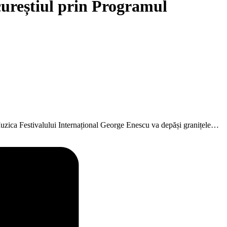
cureștiul prin Programul
 Muzica Festivalului Internațional George Enescu va depăși granițele…