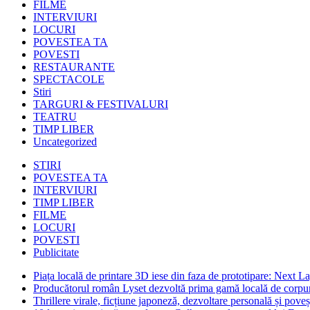
FILME
INTERVIURI
LOCURI
POVESTEA TA
POVESTI
RESTAURANTE
SPECTACOLE
Stiri
TARGURI & FESTIVALURI
TEATRU
TIMP LIBER
Uncategorized
STIRI
POVESTEA TA
INTERVIURI
TIMP LIBER
FILME
LOCURI
POVESTI
Publicitate
Piața locală de printare 3D iese din faza de prototipare: Next La
Producătorul român Lyset dezvoltă prima gamă locală de corpuri
Thrillere virale, ficțiune japoneză, dezvoltare personală și pove