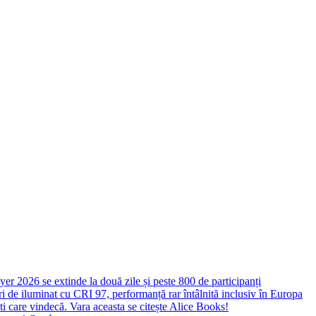
yer 2026 se extinde la două zile și peste 800 de participanți
 de iluminat cu CRI 97, performanță rar întâlnită inclusiv în Europa
ști care vindecă. Vara aceasta se citește Alice Books!