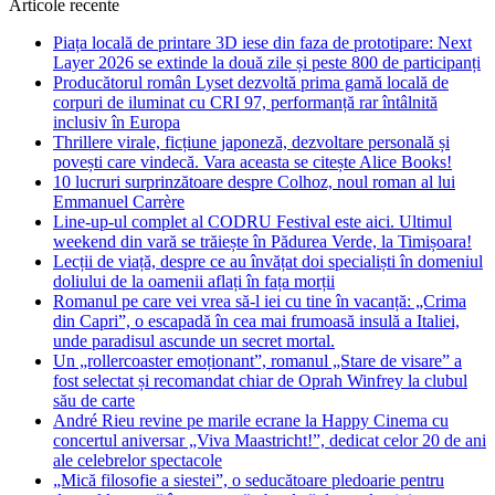
Articole recente
Piața locală de printare 3D iese din faza de prototipare: Next
Layer 2026 se extinde la două zile și peste 800 de participanți
Producătorul român Lyset dezvoltă prima gamă locală de
corpuri de iluminat cu CRI 97, performanță rar întâlnită
inclusiv în Europa
Thrillere virale, ficțiune japoneză, dezvoltare personală și
povești care vindecă. Vara aceasta se citește Alice Books!
10 lucruri surprinzătoare despre Colhoz, noul roman al lui
Emmanuel Carrère
Line-up-ul complet al CODRU Festival este aici. Ultimul
weekend din vară se trăiește în Pădurea Verde, la Timișoara!
Lecții de viață, despre ce au învățat doi specialiști în domeniul
doliului de la oamenii aflați în fața morții
Romanul pe care vei vrea să-l iei cu tine în vacanță: „Crima
din Capri”, o escapadă în cea mai frumoasă insulă a Italiei,
unde paradisul ascunde un secret mortal.
Un „rollercoaster emoționant”, romanul „Stare de visare” a
fost selectat și recomandat chiar de Oprah Winfrey la clubul
său de carte
André Rieu revine pe marile ecrane la Happy Cinema cu
concertul aniversar „Viva Maastricht!”, dedicat celor 20 de ani
ale celebrelor spectacole
„Mică filosofie a siestei”, o seducătoare pledoarie pentru