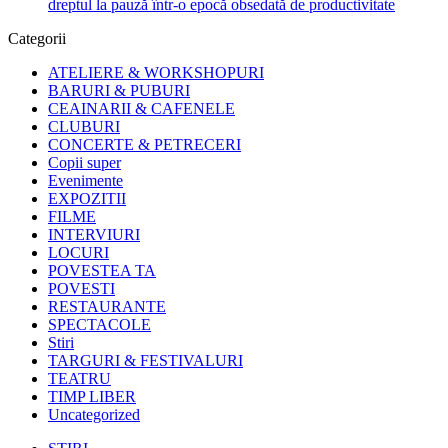
dreptul la pauză într-o epocă obsedată de productivitate
Categorii
ATELIERE & WORKSHOPURI
BARURI & PUBURI
CEAINARII & CAFENELE
CLUBURI
CONCERTE & PETRECERI
Copii super
Evenimente
EXPOZITII
FILME
INTERVIURI
LOCURI
POVESTEA TA
POVESTI
RESTAURANTE
SPECTACOLE
Stiri
TARGURI & FESTIVALURI
TEATRU
TIMP LIBER
Uncategorized