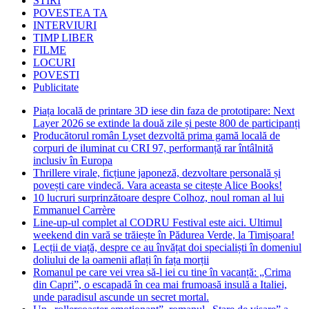
STIRI
POVESTEA TA
INTERVIURI
TIMP LIBER
FILME
LOCURI
POVESTI
Publicitate
Piața locală de printare 3D iese din faza de prototipare: Next
Layer 2026 se extinde la două zile și peste 800 de participanți
Producătorul român Lyset dezvoltă prima gamă locală de
corpuri de iluminat cu CRI 97, performanță rar întâlnită
inclusiv în Europa
Thrillere virale, ficțiune japoneză, dezvoltare personală și
povești care vindecă. Vara aceasta se citește Alice Books!
10 lucruri surprinzătoare despre Colhoz, noul roman al lui
Emmanuel Carrère
Line-up-ul complet al CODRU Festival este aici. Ultimul
weekend din vară se trăiește în Pădurea Verde, la Timișoara!
Lecții de viață, despre ce au învățat doi specialiști în domeniul
doliului de la oamenii aflați în fața morții
Romanul pe care vei vrea să-l iei cu tine în vacanță: „Crima
din Capri”, o escapadă în cea mai frumoasă insulă a Italiei,
unde paradisul ascunde un secret mortal.