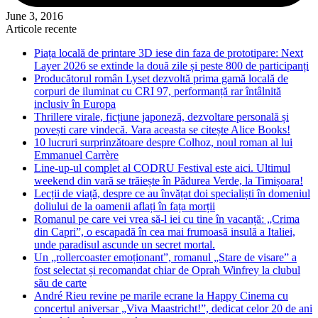
June 3, 2016
Articole recente
Piața locală de printare 3D iese din faza de prototipare: Next
Layer 2026 se extinde la două zile și peste 800 de participanți
Producătorul român Lyset dezvoltă prima gamă locală de
corpuri de iluminat cu CRI 97, performanță rar întâlnită
inclusiv în Europa
Thrillere virale, ficțiune japoneză, dezvoltare personală și
povești care vindecă. Vara aceasta se citește Alice Books!
10 lucruri surprinzătoare despre Colhoz, noul roman al lui
Emmanuel Carrère
Line-up-ul complet al CODRU Festival este aici. Ultimul
weekend din vară se trăiește în Pădurea Verde, la Timișoara!
Lecții de viață, despre ce au învățat doi specialiști în domeniul
doliului de la oamenii aflați în fața morții
Romanul pe care vei vrea să-l iei cu tine în vacanță: „Crima
din Capri”, o escapadă în cea mai frumoasă insulă a Italiei,
unde paradisul ascunde un secret mortal.
Un „rollercoaster emoționant”, romanul „Stare de visare” a
fost selectat și recomandat chiar de Oprah Winfrey la clubul
său de carte
André Rieu revine pe marile ecrane la Happy Cinema cu
concertul aniversar „Viva Maastricht!”, dedicat celor 20 de ani