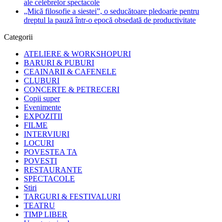
ale celebrelor spectacole
„Mică filosofie a siestei”, o seducătoare pledoarie pentru
dreptul la pauză într-o epocă obsedată de productivitate
Categorii
ATELIERE & WORKSHOPURI
BARURI & PUBURI
CEAINARII & CAFENELE
CLUBURI
CONCERTE & PETRECERI
Copii super
Evenimente
EXPOZITII
FILME
INTERVIURI
LOCURI
POVESTEA TA
POVESTI
RESTAURANTE
SPECTACOLE
Stiri
TARGURI & FESTIVALURI
TEATRU
TIMP LIBER