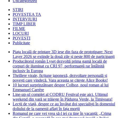
Uncategorized
STIRI
POVESTEA TA
INTERVIURI
TIMP LIBER
FILME
LOCURI
POVESTI
Publicitate
Piața locală de printare 3D iese din faza de prototipare: Next
Layer 2026 se extinde la două zile și peste 800 de participanți
Producătorul român Lyset dezvoltă prima gamă locală de
corpuri de iluminat cu CRI 97, performanță rar întâlnită
inclusiv în Europa
Thrillere virale, ficțiune japoneză, dezvoltare personală și
povești care vindecă. Vara aceasta se citește Alice Books!
10 lucruri surprinzătoare despre Colhoz, noul roman al lui
Emmanuel Carrère
Line-up-ul complet al CODRU Festival este aici. Ultimul
weekend din vară se trăiește în Pădurea Verde, la Timișoara!
Lecții de viață, despre ce au învățat doi specialiști în domeniul
doliului de la oamenii aflați în fața morții
Romanul pe care vei vrea să-l iei cu tine în vacanță: „Crima