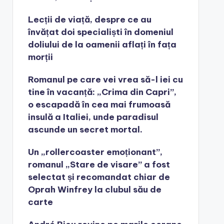
Lecții de viață, despre ce au
învățat doi specialiști în domeniul
doliului de la oamenii aflați în fața
morții
Romanul pe care vei vrea să-l iei cu
tine în vacanță: „Crima din Capri”,
o escapadă în cea mai frumoasă
insulă a Italiei, unde paradisul
ascunde un secret mortal.
Un „rollercoaster emoționant”,
romanul „Stare de visare” a fost
selectat și recomandat chiar de
Oprah Winfrey la clubul său de
carte