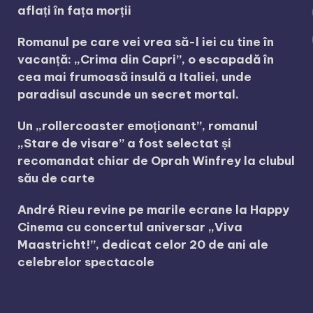
aflați în fața morții
Romanul pe care vei vrea să-l iei cu tine în
vacanță: „Crima din Capri”, o escapadă în
cea mai frumoasă insulă a Italiei, unde
paradisul ascunde un secret mortal.
Un „rollercoaster emoționant”, romanul
„Stare de visare” a fost selectat și
recomandat chiar de Oprah Winfrey la clubul
său de carte
André Rieu revine pe marile ecrane la Happy
Cinema cu concertul aniversar „Viva
Maastricht!”, dedicat celor 20 de ani ale
celebrelor spectacole