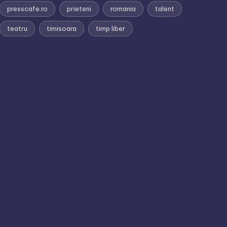
presscafe.ro
prieteni
romania
talent
teatru
timisoara
timp liber