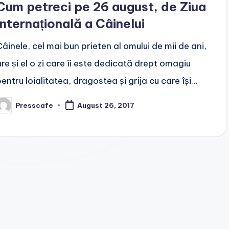
Cum petreci pe 26 august, de Ziua
Internațională a Câinelui
Câinele, cel mai bun prieten al omului de mii de ani,
are și el o zi care îi este dedicată drept omagiu
pentru loialitatea, dragostea și grija cu care își…
Presscafe
August 26, 2017
osted
y