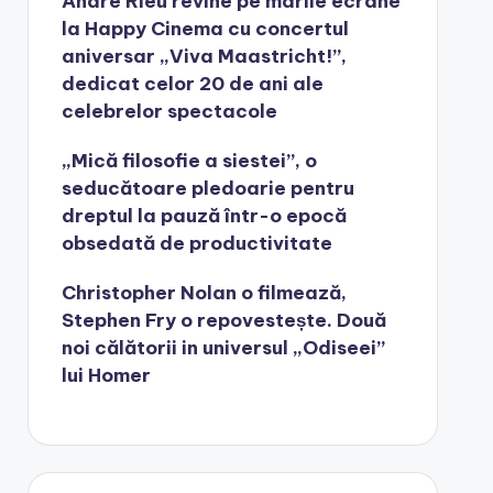
André Rieu revine pe marile ecrane
la Happy Cinema cu concertul
aniversar „Viva Maastricht!”,
dedicat celor 20 de ani ale
celebrelor spectacole
„Mică filosofie a siestei”, o
seducătoare pledoarie pentru
dreptul la pauză într-o epocă
obsedată de productivitate
Christopher Nolan o filmează,
Stephen Fry o repovestește. Două
noi călătorii in universul „Odiseei”
lui Homer