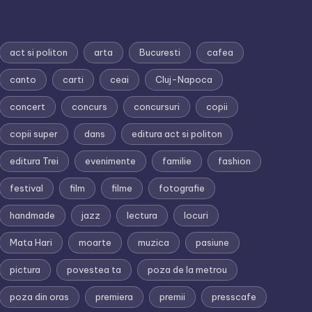
act si politon
arta
Bucuresti
cafea
canto
carti
ceai
Cluj-Napoca
concert
concurs
concursuri
copii
copii super
dans
editura act si politon
editura Trei
evenimente
familie
fashion
festival
film
filme
fotografie
handmade
jazz
lectura
locuri
Mata Hari
moarte
muzica
pasiune
pictura
povestea ta
poza de la metrou
poza din oras
premiera
premii
presscafe