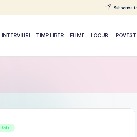
Subscribe to
INTERVIURI
TIMP LIBER
FILME
LOCURI
POVEST
Posted
Stiri
n