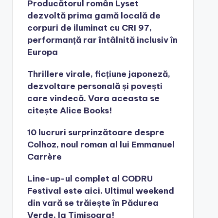
Producătorul român Lyset
dezvoltă prima gamă locală de
corpuri de iluminat cu CRI 97,
performanță rar întâlnită inclusiv în
Europa
Thrillere virale, ficțiune japoneză,
dezvoltare personală și povești
care vindecă. Vara aceasta se
citește Alice Books!
10 lucruri surprinzătoare despre
Colhoz, noul roman al lui Emmanuel
Carrère
Line-up-ul complet al CODRU
Festival este aici. Ultimul weekend
din vară se trăiește în Pădurea
Verde, la Timișoara!