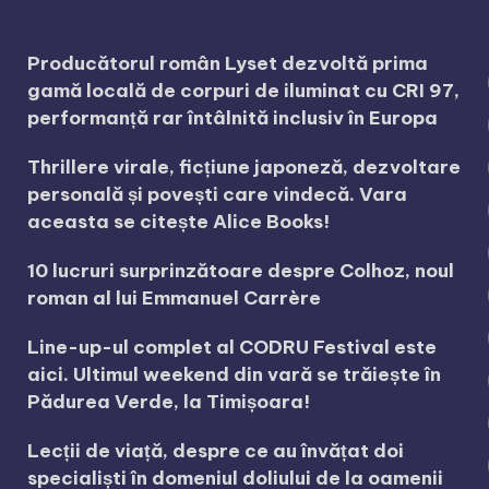
Producătorul român Lyset dezvoltă prima
gamă locală de corpuri de iluminat cu CRI 97,
performanță rar întâlnită inclusiv în Europa
Thrillere virale, ficțiune japoneză, dezvoltare
personală și povești care vindecă. Vara
aceasta se citește Alice Books!
10 lucruri surprinzătoare despre Colhoz, noul
roman al lui Emmanuel Carrère
Line-up-ul complet al CODRU Festival este
aici. Ultimul weekend din vară se trăiește în
Pădurea Verde, la Timișoara!
Lecții de viață, despre ce au învățat doi
specialiști în domeniul doliului de la oamenii