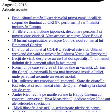
August 2, 2016
Articole recente
Producătorul român Lyset dezvoltă prima gamă locală de
corpuri de iluminat cu CRI 97, performanță rar întâlnită
inclusiv în Europa
Thrillere virale, ficțiune japoneză, dezvoltare personală și
povești care vindecă. Vara aceasta se citește Alice Books!
10 lucruri surprinzătoare despre Colhoz, noul roman al lui
Emmanuel Carrère
Line-up-ul complet al CODRU Festival este aici. Ultimul
weekend din vară se trăiește în Pădurea Verde, la Timișoara!
Lecții de viață, despre ce au învățat doi specialiști în domeniul
doliului de la oamenii aflați în fața morții
Romanul pe care vei vrea să-l iei cu tine în vacanță: „Crima
din Capri”, o escapadă în cea mai frumoasă insulă a Italiei,
unde paradisul ascunde un secret mortal.
Un „rollercoaster emoționant”, romanul „Stare de visare” a
fost selectat și recomandat chiar de Oprah Winfrey la clubul
său de carte
André Rieu revine pe marile ecrane la Happy Cinema cu
concertul aniversar „Viva Maastricht!”, dedicat celor 20 de ani
ale celebrelor spectacole
„Mică filosofie a siestei”, o seducătoare pledoarie pentru