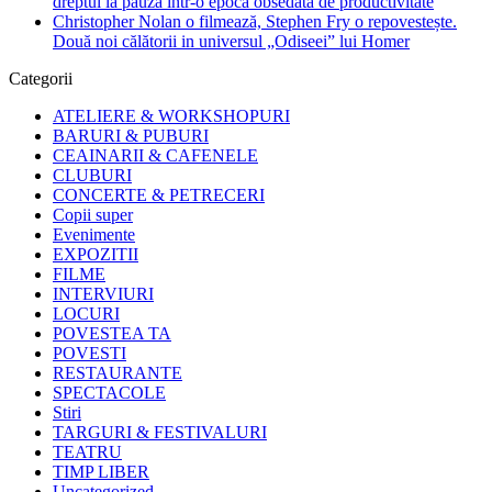
dreptul la pauză într-o epocă obsedată de productivitate
Christopher Nolan o filmează, Stephen Fry o repovestește.
Două noi călătorii in universul „Odiseei” lui Homer
Categorii
ATELIERE & WORKSHOPURI
BARURI & PUBURI
CEAINARII & CAFENELE
CLUBURI
CONCERTE & PETRECERI
Copii super
Evenimente
EXPOZITII
FILME
INTERVIURI
LOCURI
POVESTEA TA
POVESTI
RESTAURANTE
SPECTACOLE
Stiri
TARGURI & FESTIVALURI
TEATRU
TIMP LIBER
Uncategorized