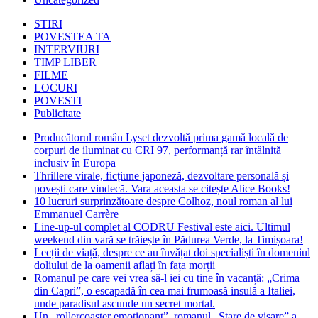
STIRI
POVESTEA TA
INTERVIURI
TIMP LIBER
FILME
LOCURI
POVESTI
Publicitate
Producătorul român Lyset dezvoltă prima gamă locală de
corpuri de iluminat cu CRI 97, performanță rar întâlnită
inclusiv în Europa
Thrillere virale, ficțiune japoneză, dezvoltare personală și
povești care vindecă. Vara aceasta se citește Alice Books!
10 lucruri surprinzătoare despre Colhoz, noul roman al lui
Emmanuel Carrère
Line-up-ul complet al CODRU Festival este aici. Ultimul
weekend din vară se trăiește în Pădurea Verde, la Timișoara!
Lecții de viață, despre ce au învățat doi specialiști în domeniul
doliului de la oamenii aflați în fața morții
Romanul pe care vei vrea să-l iei cu tine în vacanță: „Crima
din Capri”, o escapadă în cea mai frumoasă insulă a Italiei,
unde paradisul ascunde un secret mortal.
Un „rollercoaster emoționant”, romanul „Stare de visare” a