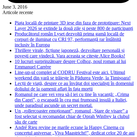
June 3, 2016
Articole recente
Piața locală de printare 3D iese din faza de prototipare: Next
Layer 2026 se extinde la două zile și peste 800 de participanți
Producătorul român Lyset dezvoltă prima gamă locală de
corpuri de iluminat cu CRI 97, performanță rar întâlnită
inclusiv în Europa
Thrillere virale, ficțiune japoneză, dezvoltare personală și
povești care vindecă. Vara aceasta se citește Alice Books!
10 lucruri surprinzătoare despre Colhoz, noul roman al lui
Emmanuel Carrère
Line-up-ul complet al CODRU Festival este aici. Ultimul
weekend din vară se trăiește în Pădurea Verde, la Timișoara!
Lecții de viață, despre ce au învățat doi specialiști în domeniul
doliului de la oamenii aflați în fața morții
Romanul pe care vei vrea să-l iei cu tine în vacanță: „Crima
din Capri”, o escapadă în cea mai frumoasă insulă a Italiei,
unde paradisul ascunde un secret mortal.
Un „rollercoaster emoționant”, romanul „Stare de visare” a
fost selectat și recomandat chiar de Oprah Winfrey la clubul
său de carte
André Rieu revine pe marile ecrane la Happy Cinema cu
concertul aniversar „Viva Maastricht!”, dedicat celor 20 de ani