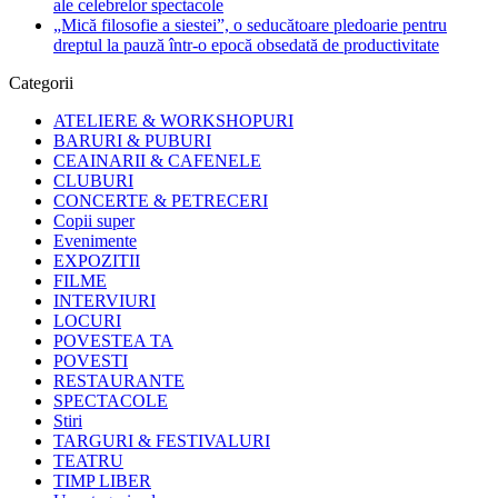
ale celebrelor spectacole
„Mică filosofie a siestei”, o seducătoare pledoarie pentru
dreptul la pauză într-o epocă obsedată de productivitate
Categorii
ATELIERE & WORKSHOPURI
BARURI & PUBURI
CEAINARII & CAFENELE
CLUBURI
CONCERTE & PETRECERI
Copii super
Evenimente
EXPOZITII
FILME
INTERVIURI
LOCURI
POVESTEA TA
POVESTI
RESTAURANTE
SPECTACOLE
Stiri
TARGURI & FESTIVALURI
TEATRU
TIMP LIBER