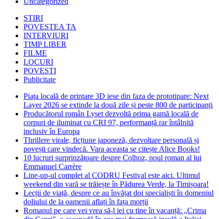
Uncategorized
STIRI
POVESTEA TA
INTERVIURI
TIMP LIBER
FILME
LOCURI
POVESTI
Publicitate
Piața locală de printare 3D iese din faza de prototipare: Next
Layer 2026 se extinde la două zile și peste 800 de participanți
Producătorul român Lyset dezvoltă prima gamă locală de
corpuri de iluminat cu CRI 97, performanță rar întâlnită
inclusiv în Europa
Thrillere virale, ficțiune japoneză, dezvoltare personală și
povești care vindecă. Vara aceasta se citește Alice Books!
10 lucruri surprinzătoare despre Colhoz, noul roman al lui
Emmanuel Carrère
Line-up-ul complet al CODRU Festival este aici. Ultimul
weekend din vară se trăiește în Pădurea Verde, la Timișoara!
Lecții de viață, despre ce au învățat doi specialiști în domeniul
doliului de la oamenii aflați în fața morții
Romanul pe care vei vrea să-l iei cu tine în vacanță: „Crima