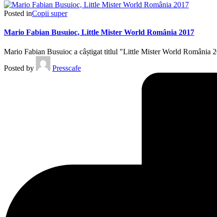
Posted in
Copii super
Mario Fabian Busuioc, Little Mister World România 2017
Mario Fabian Busuioc a câștigat titlul "Little Mister World România 201
Posted by
Presscafe