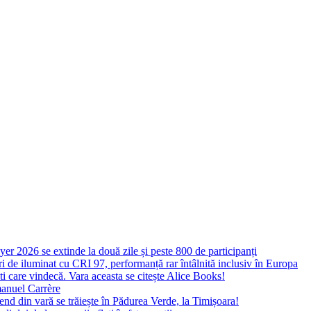
yer 2026 se extinde la două zile și peste 800 de participanți
 de iluminat cu CRI 97, performanță rar întâlnită inclusiv în Europa
ști care vindecă. Vara aceasta se citește Alice Books!
manuel Carrère
d din vară se trăiește în Pădurea Verde, la Timișoara!