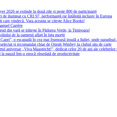
yer 2026 se extinde la două zile și peste 800 de participanți
 de iluminat cu CRI 97, performanță rar întâlnită inclusiv în Europa
ști care vindecă. Vara aceasta se citește Alice Books!
manuel Carrère
d din vară se trăiește în Pădurea Verde, la Timișoara!
oliului de la oamenii aflați în fața morții
 Capri”, o escapadă în cea mai frumoasă insulă a Italiei, unde paradisul
 selectat și recomandat chiar de Oprah Winfrey la clubul său de carte
l aniversar „Viva Maastricht!”, dedicat celor 20 de ani ale celebrelor 
l la pauză într-o epocă obsedată de productivitate