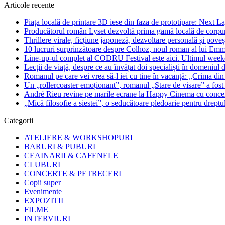
Articole recente
Piața locală de printare 3D iese din faza de prototipare: Next La
Producătorul român Lyset dezvoltă prima gamă locală de corpuri
Thrillere virale, ficțiune japoneză, dezvoltare personală și pove
10 lucruri surprinzătoare despre Colhoz, noul roman al lui Em
Line-up-ul complet al CODRU Festival este aici. Ultimul weeken
Lecții de viață, despre ce au învățat doi specialiști în domeniul d
Romanul pe care vei vrea să-l iei cu tine în vacanță: „Crima din
Un „rollercoaster emoționant”, romanul „Stare de visare” a fost
André Rieu revine pe marile ecrane la Happy Cinema cu concertu
„Mică filosofie a siestei”, o seducătoare pledoarie pentru dreptu
Categorii
ATELIERE & WORKSHOPURI
BARURI & PUBURI
CEAINARII & CAFENELE
CLUBURI
CONCERTE & PETRECERI
Copii super
Evenimente
EXPOZITII
FILME
INTERVIURI