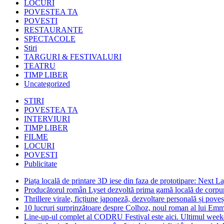
LOCURI
POVESTEA TA
POVESTI
RESTAURANTE
SPECTACOLE
Stiri
TARGURI & FESTIVALURI
TEATRU
TIMP LIBER
Uncategorized
STIRI
POVESTEA TA
INTERVIURI
TIMP LIBER
FILME
LOCURI
POVESTI
Publicitate
Piața locală de printare 3D iese din faza de prototipare: Next La
Producătorul român Lyset dezvoltă prima gamă locală de corpuri
Thrillere virale, ficțiune japoneză, dezvoltare personală și pove
10 lucruri surprinzătoare despre Colhoz, noul roman al lui Em
Line-up-ul complet al CODRU Festival este aici. Ultimul weeken