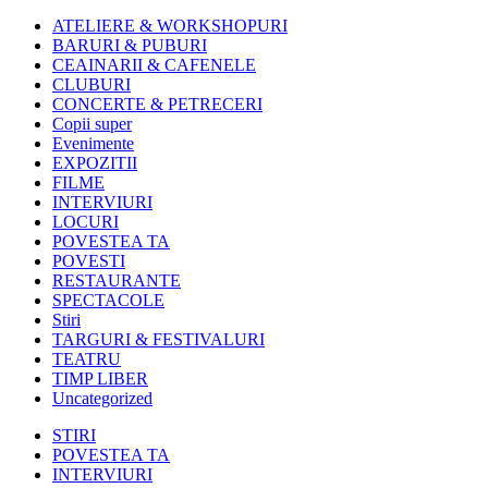
ATELIERE & WORKSHOPURI
BARURI & PUBURI
CEAINARII & CAFENELE
CLUBURI
CONCERTE & PETRECERI
Copii super
Evenimente
EXPOZITII
FILME
INTERVIURI
LOCURI
POVESTEA TA
POVESTI
RESTAURANTE
SPECTACOLE
Stiri
TARGURI & FESTIVALURI
TEATRU
TIMP LIBER
Uncategorized
STIRI
POVESTEA TA
INTERVIURI