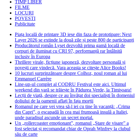
TIMP LIBER
FILME
LOCURI
POVESTI
Publicitate
Piața locală de printare 3D iese din faza de prototipare: Next
Layer 2026 se extinde la două zile și peste 800 de participanți
Producătorul român Lyset dezvoltă prima gamă locală de
corpuri de iluminat cu CRI 97, performanță rar întâlnită
inclusiv în Europa
Thrillere virale, ficțiune japoneză, dezvoltare personală și
povești care vindecă. Vara aceasta se citește Alice Books!
10 lucruri surprinzătoare despre Colhoz, noul roman al lui
Emmanuel Carrère
Line-up-ul complet al CODRU Festival este aici. Ultimul
weekend din vară se trăiește în Pădurea Verde, la Timișoara!
Lecții de viață, despre ce au învățat doi specialiști în domeniul
doliului de la oamenii aflați în fața morții
Romanul pe care vei vrea să-l iei cu tine în vacanță: „Crima
din Capri”, o escapadă în cea mai frumoasă insulă a Italiei,
unde paradisul ascunde un secret mortal.
Un „rollercoaster emoționant”, romanul „Stare de visare” a
fost selectat și recomandat chiar de Oprah Winfrey la clubul
său de carte