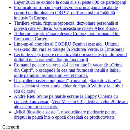
Layer 2026 se extinde la două zile și peste 800 de participanți
Producătorul român Lyset dezvoltă prima gamă locală de
corpuri de iluminat cu CRI 97, performanță rar întâlnită
inclusiv în Europa
Thrillere virale, ficțiune japoneză, dezvoltare personală și
povești care vindecă. Vara aceasta se citește Alice Books!
10 lucruri surprinzătoare despre Colhoz, noul roman al lui
Emmanuel Carrère
Line-up-ul complet al CODRU Festival este aici. Ultimul
weekend din vară se trăiește în Pădurea Verde, la Timișoara!
Lecții de viață, despre ce au învățat doi specialiști în domeniul
doliului de la oamenii aflați în fața morții
Romanul pe care vei vrea să-l iei cu tine în vacanță: „Crima
din Capri”, o escapadă în cea mai frumoasă insulă a Italiei,
unde paradisul ascunde un secret mortal.
Un „rollercoaster emoționant”, romanul „Stare de visare” a
fost selectat și recomandat chiar de Oprah Winfrey la clubul
său de carte
André Rieu revine pe marile ecrane la Happy Cinema cu
concertul aniversar „Viva Maastricht!”, dedicat celor 20 de ani
ale celebrelor spectacole
„Mică filosofie a siestei”, o seducătoare pledoarie pentru
dreptul la pauză într-o epocă obsedată de productivitate
Categorii