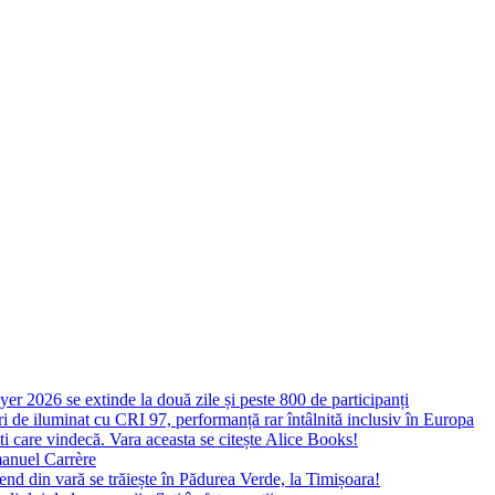
yer 2026 se extinde la două zile și peste 800 de participanți
 de iluminat cu CRI 97, performanță rar întâlnită inclusiv în Europa
ști care vindecă. Vara aceasta se citește Alice Books!
manuel Carrère
d din vară se trăiește în Pădurea Verde, la Timișoara!