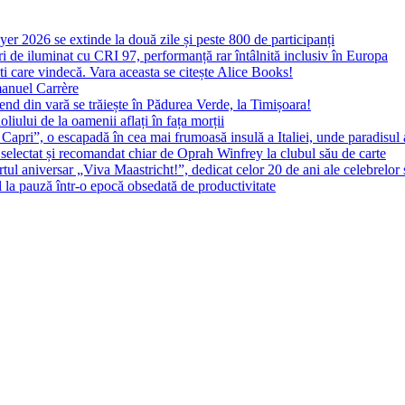
yer 2026 se extinde la două zile și peste 800 de participanți
 de iluminat cu CRI 97, performanță rar întâlnită inclusiv în Europa
ști care vindecă. Vara aceasta se citește Alice Books!
manuel Carrère
d din vară se trăiește în Pădurea Verde, la Timișoara!
oliului de la oamenii aflați în fața morții
 Capri”, o escapadă în cea mai frumoasă insulă a Italiei, unde paradisul
 selectat și recomandat chiar de Oprah Winfrey la clubul său de carte
l aniversar „Viva Maastricht!”, dedicat celor 20 de ani ale celebrelor 
l la pauză într-o epocă obsedată de productivitate