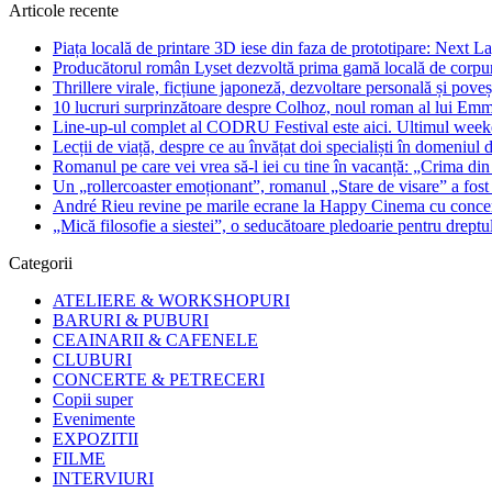
Articole recente
Piața locală de printare 3D iese din faza de prototipare: Next La
Producătorul român Lyset dezvoltă prima gamă locală de corpuri
Thrillere virale, ficțiune japoneză, dezvoltare personală și pove
10 lucruri surprinzătoare despre Colhoz, noul roman al lui Em
Line-up-ul complet al CODRU Festival este aici. Ultimul weeken
Lecții de viață, despre ce au învățat doi specialiști în domeniul d
Romanul pe care vei vrea să-l iei cu tine în vacanță: „Crima din
Un „rollercoaster emoționant”, romanul „Stare de visare” a fost
André Rieu revine pe marile ecrane la Happy Cinema cu concertu
„Mică filosofie a siestei”, o seducătoare pledoarie pentru dreptu
Categorii
ATELIERE & WORKSHOPURI
BARURI & PUBURI
CEAINARII & CAFENELE
CLUBURI
CONCERTE & PETRECERI
Copii super
Evenimente
EXPOZITII
FILME
INTERVIURI