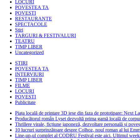
LOCURI
POVESTEA TA
POVESTI
RESTAURANTE
SPECTACOLE
Stiri
TARGURI & FESTIVALURI
TEATRU
TIMP LIBER
Uncategorized
STIRI
POVESTEA TA
INTERVIURI
TIMP LIBER
FILME
LOCURI
POVESTI
Publicitate
Piața locală de printare 3D iese din faza de prototipare: Next La
Producătorul român Lyset dezvoltă prima gamă locală de corpuri
Thrillere virale, ficțiune japoneză, dezvoltare personală și pove
10 lucruri surprinzătoare despre Colhoz, noul roman al lui Em
Line-up-ul complet al CODRU Festival este aici. Ultimul weeken