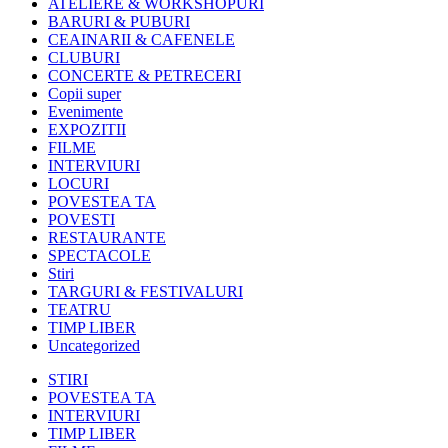
ATELIERE & WORKSHOPURI
BARURI & PUBURI
CEAINARII & CAFENELE
CLUBURI
CONCERTE & PETRECERI
Copii super
Evenimente
EXPOZITII
FILME
INTERVIURI
LOCURI
POVESTEA TA
POVESTI
RESTAURANTE
SPECTACOLE
Stiri
TARGURI & FESTIVALURI
TEATRU
TIMP LIBER
Uncategorized
STIRI
POVESTEA TA
INTERVIURI
TIMP LIBER