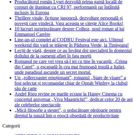
Producătorul român Lyset dezvoltă prima gamă locală de
corpuri de iluminat cu CRI 97, performanță rar întâlnită
inclusiv în Europa
Thrillere virale, ficțiune japoneză, dezvoltare personală și
povești care vindecă. Vara aceasta se citește Alice Books!
10 lucruri surprinzătoare despre Colhoz, noul roman al lui
Emmanuel Carrère
Line-up-ul complet al CODRU Festival este aici. Ultimul
weekend din vară se trăiește în Pădurea Verde, la Timișoara!
Lecții de viață, despre ce au învățat doi specialiști în domeniul
doliului de la oamenii aflați în fața morții
Romanul pe care vei vrea să-l iei cu tine în vacanță: „Crima
din Capri”, o escapadă în cea mai frumoasă insulă a Italiei,
unde paradisul ascunde un secret mortal.
Un „rollercoaster emoționant”, romanul „Stare de visare” a
fost selectat și recomandat chiar de Oprah Winfrey la clubul
său de carte
André Rieu revine pe marile ecrane la Happy Cinema cu
concertul aniversar „Viva Maastricht!”, dedicat celor 20 de ani
ale celebrelor spectacole
„Mică filosofie a siestei”, o seducătoare pledoarie pentru
dreptul la pauză într-o epocă obsedată de productivitate
Categorii