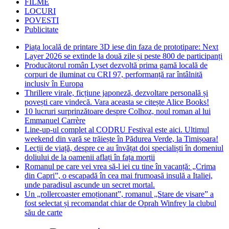
FILME
LOCURI
POVESTI
Publicitate
Piața locală de printare 3D iese din faza de prototipare: Next
Layer 2026 se extinde la două zile și peste 800 de participanți
Producătorul român Lyset dezvoltă prima gamă locală de
corpuri de iluminat cu CRI 97, performanță rar întâlnită
inclusiv în Europa
Thrillere virale, ficțiune japoneză, dezvoltare personală și
povești care vindecă. Vara aceasta se citește Alice Books!
10 lucruri surprinzătoare despre Colhoz, noul roman al lui
Emmanuel Carrère
Line-up-ul complet al CODRU Festival este aici. Ultimul
weekend din vară se trăiește în Pădurea Verde, la Timișoara!
Lecții de viață, despre ce au învățat doi specialiști în domeniul
doliului de la oamenii aflați în fața morții
Romanul pe care vei vrea să-l iei cu tine în vacanță: „Crima
din Capri”, o escapadă în cea mai frumoasă insulă a Italiei,
unde paradisul ascunde un secret mortal.
Un „rollercoaster emoționant”, romanul „Stare de visare” a
fost selectat și recomandat chiar de Oprah Winfrey la clubul
său de carte