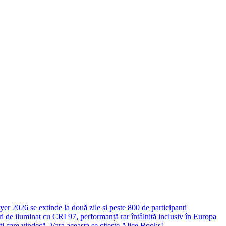
yer 2026 se extinde la două zile și peste 800 de participanți
 de iluminat cu CRI 97, performanță rar întâlnită inclusiv în Europa
ști care vindecă. Vara aceasta se citește Alice Books!