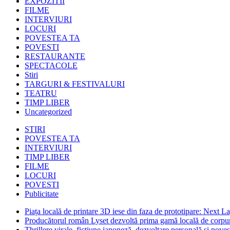
EXPOZITII
FILME
INTERVIURI
LOCURI
POVESTEA TA
POVESTI
RESTAURANTE
SPECTACOLE
Stiri
TARGURI & FESTIVALURI
TEATRU
TIMP LIBER
Uncategorized
STIRI
POVESTEA TA
INTERVIURI
TIMP LIBER
FILME
LOCURI
POVESTI
Publicitate
Piața locală de printare 3D iese din faza de prototipare: Next La
Producătorul român Lyset dezvoltă prima gamă locală de corpuri
Thrillere virale, ficțiune japoneză, dezvoltare personală și pove