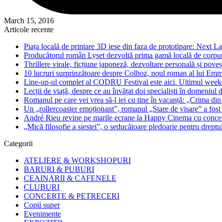
March 15, 2016
Articole recente
Piața locală de printare 3D iese din faza de prototipare: Next La
Producătorul român Lyset dezvoltă prima gamă locală de corpuri
Thrillere virale, ficțiune japoneză, dezvoltare personală și pove
10 lucruri surprinzătoare despre Colhoz, noul roman al lui Em
Line-up-ul complet al CODRU Festival este aici. Ultimul weeken
Lecții de viață, despre ce au învățat doi specialiști în domeniul d
Romanul pe care vei vrea să-l iei cu tine în vacanță: „Crima din
Un „rollercoaster emoționant”, romanul „Stare de visare” a fost
André Rieu revine pe marile ecrane la Happy Cinema cu concertu
„Mică filosofie a siestei”, o seducătoare pledoarie pentru dreptu
Categorii
ATELIERE & WORKSHOPURI
BARURI & PUBURI
CEAINARII & CAFENELE
CLUBURI
CONCERTE & PETRECERI
Copii super
Evenimente