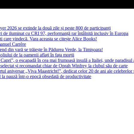
yer 2026 se extinde la două zile și peste 800 de participanți
 de iluminat cu CRI 97, performanță rar întâlnită inclusiv în Europa
ști care vindecă. Vara aceasta se citește Alice Books!
manuel Carrère
d din vară se trăiește în Pădurea Verde, la Timișoara!
oliului de la oamenii aflați în fața morții
 Capri”, o escapadă în cea mai frumoasă insulă a Italiei, unde paradisul
 selectat și recomandat chiar de Oprah Winfrey la clubul său de carte
l aniversar „Viva Maastricht!”, dedicat celor 20 de ani ale celebrelor 
l la pauză într-o epocă obsedată de productivitate