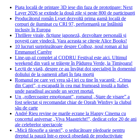
Piața locală de printare 3D iese din faza de prototipare: Next
Layer 2026 se extinde la două zile și peste 800 de participanți
Producătorul român Lyset dezvoltă prima gamă locală de
corpuri de iluminat cu CRI 97, performanță rar întâlnită
inclusiv în Europa
Thrillere virale, ficțiune japoneză, dezvoltare personală și
povești care vindecă. Vara aceasta se citește Alice Books!
10 lucruri surprinzătoare despre Colhoz, noul roman al lui
Emmanuel Carrère
Line-up-ul complet al CODRU Festival este aici. Ultimul
weekend din vară se trăiește în Pădurea Verde, la Timișoara!
Lecții de viață, despre ce au învățat doi specialiști în domeniul
doliului de la oamenii aflați în fața morții
Romanul pe care vei vrea să-l iei cu tine în vacanță: „Crima
din Capri”, o escapadă în cea mai frumoasă insulă a Italiei,
unde paradisul ascunde un secret mortal.
Un „rollercoaster emoționant”, romanul „Stare de visare” a
fost selectat și recomandat chiar de Oprah Winfrey la clubul
său de carte
André Rieu revine pe marile ecrane la Happy Cinema cu
concertul aniversar „Viva Maastricht!”, dedicat celor 20 de ani
ale celebrelor spectacole
„Mică filosofie a siestei”, o seducătoare pledoarie pentru
dreptul la pauză într-o epocă obsedată de productivitate