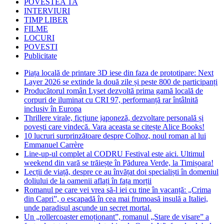
POVESTEA TA
INTERVIURI
TIMP LIBER
FILME
LOCURI
POVESTI
Publicitate
Piața locală de printare 3D iese din faza de prototipare: Next
Layer 2026 se extinde la două zile și peste 800 de participanți
Producătorul român Lyset dezvoltă prima gamă locală de
corpuri de iluminat cu CRI 97, performanță rar întâlnită
inclusiv în Europa
Thrillere virale, ficțiune japoneză, dezvoltare personală și
povești care vindecă. Vara aceasta se citește Alice Books!
10 lucruri surprinzătoare despre Colhoz, noul roman al lui
Emmanuel Carrère
Line-up-ul complet al CODRU Festival este aici. Ultimul
weekend din vară se trăiește în Pădurea Verde, la Timișoara!
Lecții de viață, despre ce au învățat doi specialiști în domeniul
doliului de la oamenii aflați în fața morții
Romanul pe care vei vrea să-l iei cu tine în vacanță: „Crima
din Capri”, o escapadă în cea mai frumoasă insulă a Italiei,
unde paradisul ascunde un secret mortal.
Un „rollercoaster emoționant”, romanul „Stare de visare” a