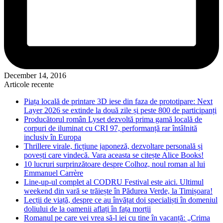
December 14, 2016
Articole recente
Piața locală de printare 3D iese din faza de prototipare: Next
Layer 2026 se extinde la două zile și peste 800 de participanți
Producătorul român Lyset dezvoltă prima gamă locală de
corpuri de iluminat cu CRI 97, performanță rar întâlnită
inclusiv în Europa
Thrillere virale, ficțiune japoneză, dezvoltare personală și
povești care vindecă. Vara aceasta se citește Alice Books!
10 lucruri surprinzătoare despre Colhoz, noul roman al lui
Emmanuel Carrère
Line-up-ul complet al CODRU Festival este aici. Ultimul
weekend din vară se trăiește în Pădurea Verde, la Timișoara!
Lecții de viață, despre ce au învățat doi specialiști în domeniul
doliului de la oamenii aflați în fața morții
Romanul pe care vei vrea să-l iei cu tine în vacanță: „Crima