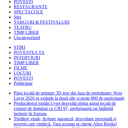
POVESTI
RESTAURANTE
SPECTACOLE
Stiri
TARGURI & FESTIVALURI
TEATRU
TIMP LIBER
Uncategorized
STIRI
POVESTEA TA
INTERVIURI
TIMP LIBER
FILME
LOCURI
POVESTI
Publicitate
Piața locală de printare 3D iese din faza de prototipare: Next
Layer 2026 se extinde la două zile și peste 800 de participanți
Producătorul român Lyset dezvoltă prima gamă locală de
corpuri de iluminat cu CRI 97, performanță rar întâlnită
inclusiv în Europa
Thrillere virale, ficțiune japoneză, dezvoltare personală și
povești care vindecă. Vara aceasta se citește Alice Books!