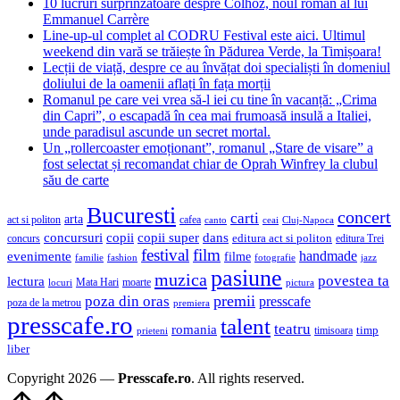
10 lucruri surprinzătoare despre Colhoz, noul roman al lui
Emmanuel Carrère
Line-up-ul complet al CODRU Festival este aici. Ultimul
weekend din vară se trăiește în Pădurea Verde, la Timișoara!
Lecții de viață, despre ce au învățat doi specialiști în domeniul
doliului de la oamenii aflați în fața morții
Romanul pe care vei vrea să-l iei cu tine în vacanță: „Crima
din Capri”, o escapadă în cea mai frumoasă insulă a Italiei,
unde paradisul ascunde un secret mortal.
Un „rollercoaster emoționant”, romanul „Stare de visare” a
fost selectat și recomandat chiar de Oprah Winfrey la clubul
său de carte
Bucuresti
concert
carti
arta
act si politon
cafea
canto
ceai
Cluj-Napoca
concursuri
copii
copii super
dans
concurs
editura act si politon
editura Trei
festival
film
evenimente
handmade
filme
familie
fashion
fotografie
jazz
pasiune
muzica
povestea ta
lectura
Mata Hari
moarte
locuri
pictura
premii
poza din oras
presscafe
poza de la metrou
premiera
presscafe.ro
talent
teatru
romania
timisoara
timp
prieteni
liber
Copyright 2026 —
Presscafe.ro
. All rights reserved.