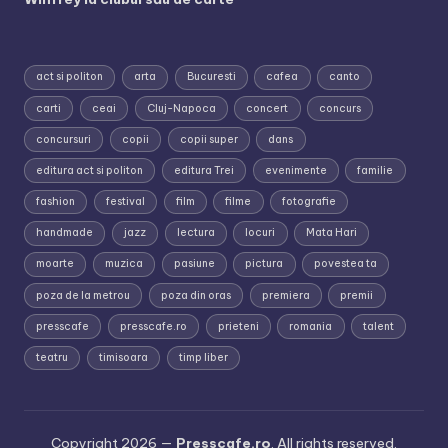
act si politon
arta
Bucuresti
cafea
canto
carti
ceai
Cluj-Napoca
concert
concurs
concursuri
copii
copii super
dans
editura act si politon
editura Trei
evenimente
familie
fashion
festival
film
filme
fotografie
handmade
jazz
lectura
locuri
Mata Hari
moarte
muzica
pasiune
pictura
povestea ta
poza de la metrou
poza din oras
premiera
premii
presscafe
presscafe.ro
prieteni
romania
talent
teatru
timisoara
timp liber
Copyright 2026 —
Presscafe.ro
. All rights reserved.