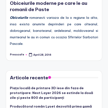
Obiceiurile moderne pe care le au
e
romanii de Paste
.
Obiceiurile
romanesti variaza de la o regiune la alta,
r
insa exista anumite deprinderi pe care olteanul,
o
dobrogeanul, banateanul, ardeleanul, moldoveanul si
munteanul le au in comun cu ocazia Sfintelor Sarbatori
Pascale.
Presscafe
April 28, 2016
Posted
by
Articole recente
Piața locală de printare 3D iese din faza de
prototipare: Next Layer 2026 se extinde la două
zile și peste 800 de participanți
Producătorul român Lyset dezvoltă prima gamă