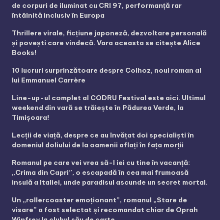
de corpuri de iluminat cu CRI 97, performanță rar
întâlnită inclusiv în Europa
Thrillere virale, ficțiune japoneză, dezvoltare personală
și povești care vindecă. Vara aceasta se citește Alice
Books!
10 lucruri surprinzătoare despre Colhoz, noul roman al
lui Emmanuel Carrère
Line-up-ul complet al CODRU Festival este aici. Ultimul
weekend din vară se trăiește în Pădurea Verde, la
Timișoara!
Lecții de viață, despre ce au învățat doi specialiști în
domeniul doliului de la oamenii aflați în fața morții
Romanul pe care vei vrea să-l iei cu tine în vacanță:
„Crima din Capri”, o escapadă în cea mai frumoasă
insulă a Italiei, unde paradisul ascunde un secret mortal.
Un „rollercoaster emoționant”, romanul „Stare de
visare” a fost selectat și recomandat chiar de Oprah
Winfrey la clubul său de carte