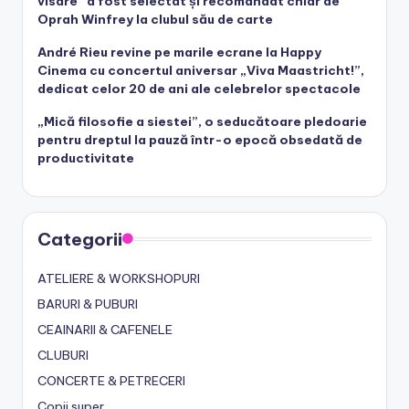
visare” a fost selectat și recomandat chiar de
Oprah Winfrey la clubul său de carte
André Rieu revine pe marile ecrane la Happy
Cinema cu concertul aniversar „Viva Maastricht!”,
dedicat celor 20 de ani ale celebrelor spectacole
„Mică filosofie a siestei”, o seducătoare pledoarie
pentru dreptul la pauză într-o epocă obsedată de
productivitate
Categorii
ATELIERE & WORKSHOPURI
BARURI & PUBURI
CEAINARII & CAFENELE
CLUBURI
CONCERTE & PETRECERI
Copii super