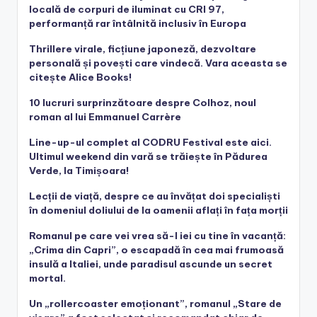
locală de corpuri de iluminat cu CRI 97,
performanță rar întâlnită inclusiv în Europa
Thrillere virale, ficțiune japoneză, dezvoltare
personală și povești care vindecă. Vara aceasta se
citește Alice Books!
10 lucruri surprinzătoare despre Colhoz, noul
roman al lui Emmanuel Carrère
Line-up-ul complet al CODRU Festival este aici.
Ultimul weekend din vară se trăiește în Pădurea
Verde, la Timișoara!
Lecții de viață, despre ce au învățat doi specialiști
în domeniul doliului de la oamenii aflați în fața morții
Romanul pe care vei vrea să-l iei cu tine în vacanță:
„Crima din Capri”, o escapadă în cea mai frumoasă
insulă a Italiei, unde paradisul ascunde un secret
mortal.
Un „rollercoaster emoționant”, romanul „Stare de