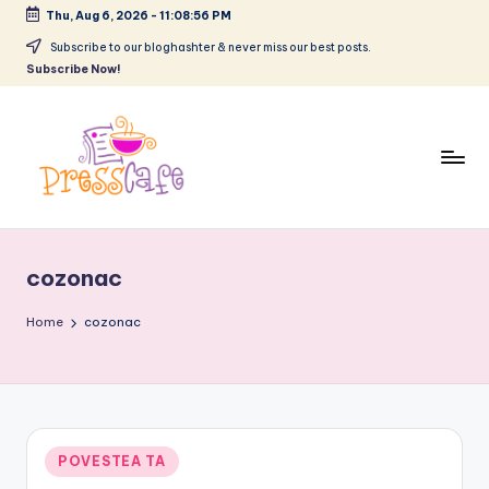
Thu, Aug 6, 2026
-
11:08:57 PM
Skip
Subscribe to our bloghashter & never miss our best posts.
Subscribe Now!
to
content
P
Cafeneau
r
experientelor
cozonac
urbane
e
s
Home
cozonac
s
c
a
Posted
POVESTEA TA
f
in