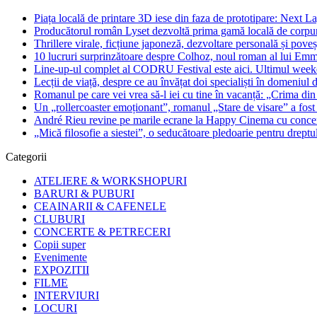
Piața locală de printare 3D iese din faza de prototipare: Next La
Producătorul român Lyset dezvoltă prima gamă locală de corpuri
Thrillere virale, ficțiune japoneză, dezvoltare personală și pove
10 lucruri surprinzătoare despre Colhoz, noul roman al lui Em
Line-up-ul complet al CODRU Festival este aici. Ultimul weeken
Lecții de viață, despre ce au învățat doi specialiști în domeniul d
Romanul pe care vei vrea să-l iei cu tine în vacanță: „Crima din
Un „rollercoaster emoționant”, romanul „Stare de visare” a fost
André Rieu revine pe marile ecrane la Happy Cinema cu concertu
„Mică filosofie a siestei”, o seducătoare pledoarie pentru dreptu
Categorii
ATELIERE & WORKSHOPURI
BARURI & PUBURI
CEAINARII & CAFENELE
CLUBURI
CONCERTE & PETRECERI
Copii super
Evenimente
EXPOZITII
FILME
INTERVIURI
LOCURI