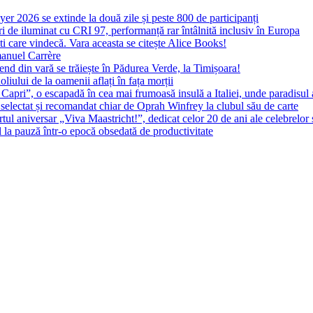
yer 2026 se extinde la două zile și peste 800 de participanți
 de iluminat cu CRI 97, performanță rar întâlnită inclusiv în Europa
ști care vindecă. Vara aceasta se citește Alice Books!
manuel Carrère
d din vară se trăiește în Pădurea Verde, la Timișoara!
oliului de la oamenii aflați în fața morții
 Capri”, o escapadă în cea mai frumoasă insulă a Italiei, unde paradisul
 selectat și recomandat chiar de Oprah Winfrey la clubul său de carte
l aniversar „Viva Maastricht!”, dedicat celor 20 de ani ale celebrelor 
l la pauză într-o epocă obsedată de productivitate