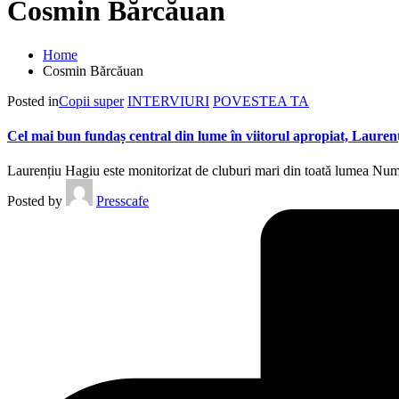
Cosmin Bărcăuan
Home
Cosmin Bărcăuan
Posted in
Copii super
INTERVIURI
POVESTEA TA
Cel mai bun fundaș central din lume în viitorul apropiat, L
Laurențiu Hagiu este monitorizat de cluburi mari din toată lumea Nume
Posted by
Presscafe