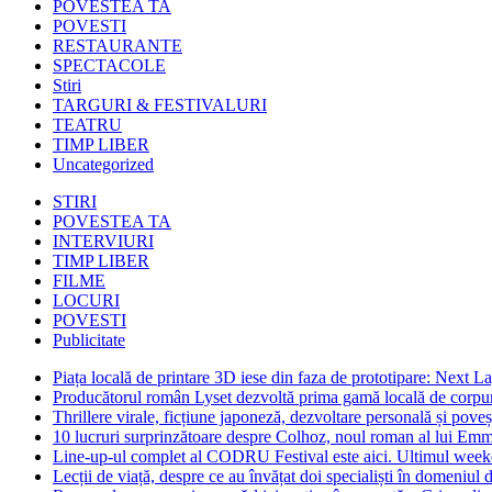
POVESTEA TA
POVESTI
RESTAURANTE
SPECTACOLE
Stiri
TARGURI & FESTIVALURI
TEATRU
TIMP LIBER
Uncategorized
STIRI
POVESTEA TA
INTERVIURI
TIMP LIBER
FILME
LOCURI
POVESTI
Publicitate
Piața locală de printare 3D iese din faza de prototipare: Next La
Producătorul român Lyset dezvoltă prima gamă locală de corpuri
Thrillere virale, ficțiune japoneză, dezvoltare personală și pove
10 lucruri surprinzătoare despre Colhoz, noul roman al lui Em
Line-up-ul complet al CODRU Festival este aici. Ultimul weeken
Lecții de viață, despre ce au învățat doi specialiști în domeniul d