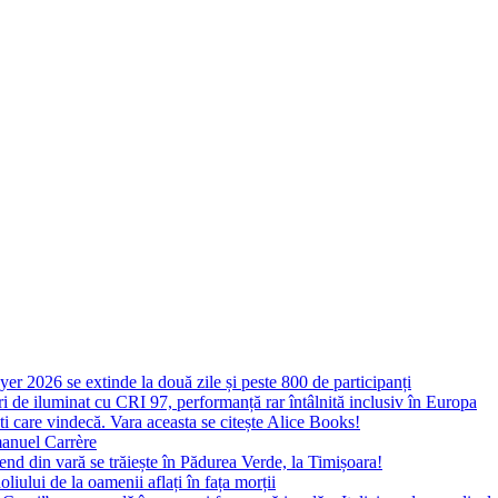
yer 2026 se extinde la două zile și peste 800 de participanți
 de iluminat cu CRI 97, performanță rar întâlnită inclusiv în Europa
ști care vindecă. Vara aceasta se citește Alice Books!
manuel Carrère
d din vară se trăiește în Pădurea Verde, la Timișoara!
oliului de la oamenii aflați în fața morții