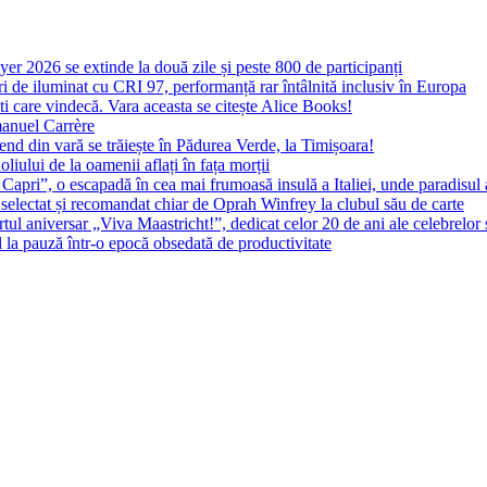
yer 2026 se extinde la două zile și peste 800 de participanți
 de iluminat cu CRI 97, performanță rar întâlnită inclusiv în Europa
ști care vindecă. Vara aceasta se citește Alice Books!
manuel Carrère
d din vară se trăiește în Pădurea Verde, la Timișoara!
oliului de la oamenii aflați în fața morții
 Capri”, o escapadă în cea mai frumoasă insulă a Italiei, unde paradisul
 selectat și recomandat chiar de Oprah Winfrey la clubul său de carte
l aniversar „Viva Maastricht!”, dedicat celor 20 de ani ale celebrelor 
l la pauză într-o epocă obsedată de productivitate