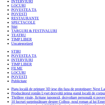
INTERVIURI
LOCURI
POVESTEA TA
POVESTI
RESTAURANTE
SPECTACOLE
Stiri
TARGURI & FESTIVALURI
TEATRU
TIMP LIBER
Uncategorized
STIRI
POVESTEA TA
INTERVIURI
TIMP LIBER
FILME
LOCURI
POVESTI
Publicitate
Piața locală de printare 3D iese din faza de prototipare: Next La
Producătorul român Lyset dezvoltă prima gamă locală de corpuri
Thrillere virale, ficțiune japoneză, dezvoltare personală și pove
10 lucruri surprinzătoare despre Colhoz, noul roman al lui Em