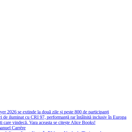
yer 2026 se extinde la două zile și peste 800 de participanți
 de iluminat cu CRI 97, performanță rar întâlnită inclusiv în Europa
ști care vindecă. Vara aceasta se citește Alice Books!
manuel Carrère