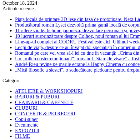
October 18, 2024
Articole recente
Piața locală de printare 3D iese din faza de prototipare: Next La
Producătorul român Lyset dezvoltă prima gamă locală de corpuri
Thrillere virale, ficțiune japoneză, dezvoltare personală și pove
10 lucruri surprinzătoare despre Colhoz, noul roman al lui Em
Line-up-ul complet al CODRU Festival este aici. Ultimul weeken
Lecții de viață, despre ce au învățat doi specialiști în domeniul d
Romanul pe care vei vrea să-l iei cu tine în vacanță: „Crima din
Un „rollercoaster emoționant”, romanul „Stare de visare” a fost
André Rieu revine pe marile ecrane la Happy Cinema cu concertu
„Mică filosofie a siestei”, o seducătoare pledoarie pentru dreptu
Categorii
ATELIERE & WORKSHOPURI
BARURI & PUBURI
CEAINARII & CAFENELE
CLUBURI
CONCERTE & PETRECERI
Copii super
Evenimente
EXPOZITII
FILME