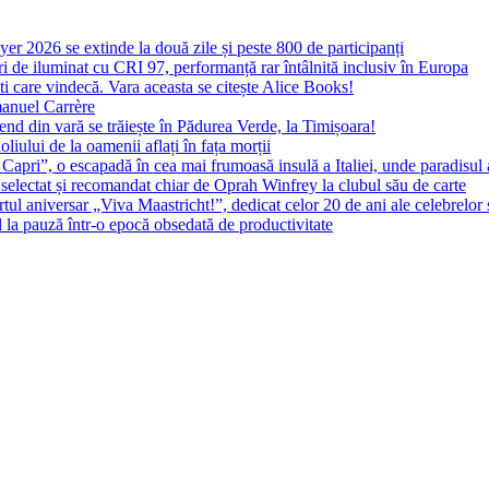
yer 2026 se extinde la două zile și peste 800 de participanți
 de iluminat cu CRI 97, performanță rar întâlnită inclusiv în Europa
ști care vindecă. Vara aceasta se citește Alice Books!
manuel Carrère
d din vară se trăiește în Pădurea Verde, la Timișoara!
oliului de la oamenii aflați în fața morții
 Capri”, o escapadă în cea mai frumoasă insulă a Italiei, unde paradisul
 selectat și recomandat chiar de Oprah Winfrey la clubul său de carte
l aniversar „Viva Maastricht!”, dedicat celor 20 de ani ale celebrelor 
l la pauză într-o epocă obsedată de productivitate