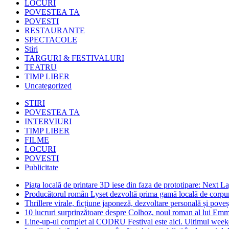
LOCURI
POVESTEA TA
POVESTI
RESTAURANTE
SPECTACOLE
Stiri
TARGURI & FESTIVALURI
TEATRU
TIMP LIBER
Uncategorized
STIRI
POVESTEA TA
INTERVIURI
TIMP LIBER
FILME
LOCURI
POVESTI
Publicitate
Piața locală de printare 3D iese din faza de prototipare: Next La
Producătorul român Lyset dezvoltă prima gamă locală de corpuri
Thrillere virale, ficțiune japoneză, dezvoltare personală și pove
10 lucruri surprinzătoare despre Colhoz, noul roman al lui Em
Line-up-ul complet al CODRU Festival este aici. Ultimul weeken