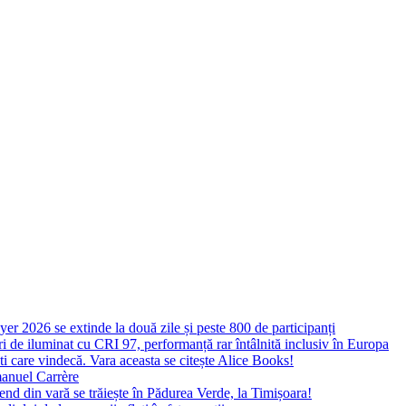
yer 2026 se extinde la două zile și peste 800 de participanți
 de iluminat cu CRI 97, performanță rar întâlnită inclusiv în Europa
ști care vindecă. Vara aceasta se citește Alice Books!
manuel Carrère
d din vară se trăiește în Pădurea Verde, la Timișoara!