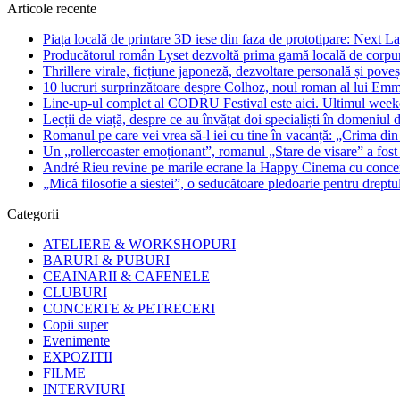
Articole recente
Piața locală de printare 3D iese din faza de prototipare: Next La
Producătorul român Lyset dezvoltă prima gamă locală de corpuri
Thrillere virale, ficțiune japoneză, dezvoltare personală și pove
10 lucruri surprinzătoare despre Colhoz, noul roman al lui Em
Line-up-ul complet al CODRU Festival este aici. Ultimul weeken
Lecții de viață, despre ce au învățat doi specialiști în domeniul d
Romanul pe care vei vrea să-l iei cu tine în vacanță: „Crima din
Un „rollercoaster emoționant”, romanul „Stare de visare” a fost
André Rieu revine pe marile ecrane la Happy Cinema cu concertu
„Mică filosofie a siestei”, o seducătoare pledoarie pentru dreptu
Categorii
ATELIERE & WORKSHOPURI
BARURI & PUBURI
CEAINARII & CAFENELE
CLUBURI
CONCERTE & PETRECERI
Copii super
Evenimente
EXPOZITII
FILME
INTERVIURI