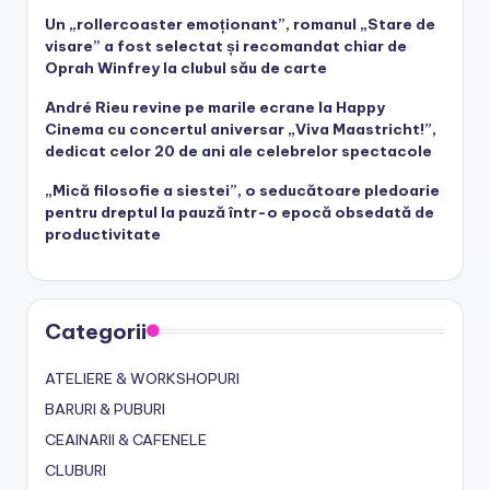
Un „rollercoaster emoționant”, romanul „Stare de
visare” a fost selectat și recomandat chiar de
Oprah Winfrey la clubul său de carte
André Rieu revine pe marile ecrane la Happy
Cinema cu concertul aniversar „Viva Maastricht!”,
dedicat celor 20 de ani ale celebrelor spectacole
„Mică filosofie a siestei”, o seducătoare pledoarie
pentru dreptul la pauză într-o epocă obsedată de
productivitate
Categorii
ATELIERE & WORKSHOPURI
BARURI & PUBURI
CEAINARII & CAFENELE
CLUBURI