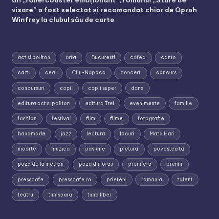
visare” a fost selectat și recomandat chiar de Oprah
Winfrey la clubul său de carte
act si politon
arta
Bucuresti
cafea
canto
carti
ceai
Cluj-Napoca
concert
concurs
concursuri
copii
copii super
dans
editura act si politon
editura Trei
evenimente
familie
fashion
festival
film
filme
fotografie
handmade
jazz
lectura
locuri
Mata Hari
moarte
muzica
pasiune
pictura
povestea ta
poza de la metrou
poza din oras
premiera
premii
presscafe
presscafe.ro
prieteni
romania
talent
teatru
timisoara
timp liber