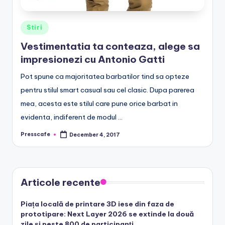
Posted
Stiri
in
Vestimentatia ta conteaza, alege sa
impresionezi cu Antonio Gatti
Pot spune ca majoritatea barbatilor tind sa opteze
pentru stilul smart casual sau cel clasic. Dupa parerea
mea, acesta este stilul care pune orice barbat in
evidenta, indiferent de modul …
Presscafe
December 4, 2017
Posted
by
Articole recente
Piața locală de printare 3D iese din faza de
prototipare: Next Layer 2026 se extinde la două
zile și peste 800 de participanți