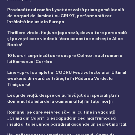
Producătorul român Lyset dezvoltă prima gamă locală
de corpuri de iluminat cu CRI 97, performanță rar
întâlnită inclusiv în Europa
Thrillere virale, ficțiune japoneză, dezvoltare personală
și povești care vindecă. Vara aceasta se citește Alice
Books!
10 lucruri surprinzătoare despre Colhoz, noul roman al
lui Emmanuel Carrère
Line-up-ul complet al CODRU Festival este aici. Ultimul
weekend din vară se trăiește în Pădurea Verde, la
Timișoara!
Lecții de viață, despre ce au învățat doi specialiști în
domeniul doliului de la oamenii aflați în fața morții
Romanul pe care vei vrea să-l iei cu tine în vacanță:
„Crima din Capri”, o escapadă în cea mai frumoasă
insulă a Italiei, unde paradisul ascunde un secret mortal.
Un „rollercoaster emoționant”, romanul „Stare de