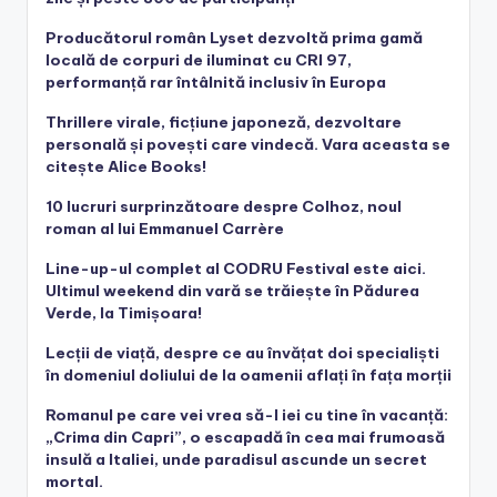
Producătorul român Lyset dezvoltă prima gamă
locală de corpuri de iluminat cu CRI 97,
performanță rar întâlnită inclusiv în Europa
Thrillere virale, ficțiune japoneză, dezvoltare
personală și povești care vindecă. Vara aceasta se
citește Alice Books!
10 lucruri surprinzătoare despre Colhoz, noul
roman al lui Emmanuel Carrère
Line-up-ul complet al CODRU Festival este aici.
Ultimul weekend din vară se trăiește în Pădurea
Verde, la Timișoara!
Lecții de viață, despre ce au învățat doi specialiști
în domeniul doliului de la oamenii aflați în fața morții
Romanul pe care vei vrea să-l iei cu tine în vacanță:
„Crima din Capri”, o escapadă în cea mai frumoasă
insulă a Italiei, unde paradisul ascunde un secret
mortal.