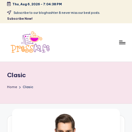
Thu, Aug 6, 2026
-
7:04:39 PM
Skip
Subscribe to our bloghashter & never miss our best posts.
Subscribe Now!
to
content
P
Cafeneau
r
experientelor
Clasic
urbane
e
s
Home
Clasic
s
c
a
f