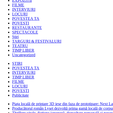
EXPOZITII
FILME
INTERVIURI
LOCURI
POVESTEA TA
POVESTI
RESTAURANTE
SPECTACOLE
Stiri
TARGURI & FESTIVALURI
TEATRU
TIMP LIBER
Uncategorized
STIRI
POVESTEA TA
INTERVIURI
TIMP LIBER
FILME
LOCURI
POVESTI
Publicitate
Piața locală de printare 3D iese din faza de prototipare: Next La
Producătorul român Lyset dezvoltă prima gamă locală de corpuri
Thrillere virale, ficțiune japoneză, dezvoltare personală și pove