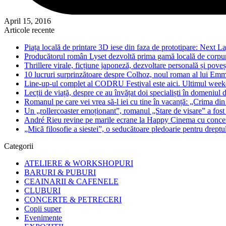
April 15, 2016
Articole recente
Piața locală de printare 3D iese din faza de prototipare: Next La
Producătorul român Lyset dezvoltă prima gamă locală de corpuri
Thrillere virale, ficțiune japoneză, dezvoltare personală și pove
10 lucruri surprinzătoare despre Colhoz, noul roman al lui Em
Line-up-ul complet al CODRU Festival este aici. Ultimul weeken
Lecții de viață, despre ce au învățat doi specialiști în domeniul d
Romanul pe care vei vrea să-l iei cu tine în vacanță: „Crima din
Un „rollercoaster emoționant”, romanul „Stare de visare” a fost
André Rieu revine pe marile ecrane la Happy Cinema cu concertu
„Mică filosofie a siestei”, o seducătoare pledoarie pentru dreptu
Categorii
ATELIERE & WORKSHOPURI
BARURI & PUBURI
CEAINARII & CAFENELE
CLUBURI
CONCERTE & PETRECERI
Copii super
Evenimente