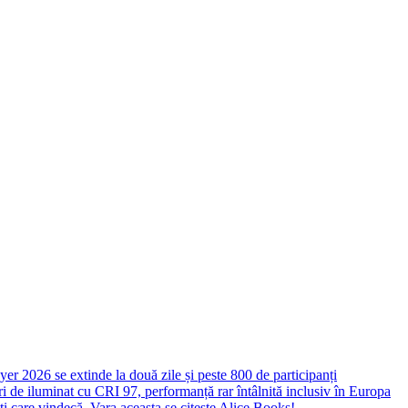
yer 2026 se extinde la două zile și peste 800 de participanți
 de iluminat cu CRI 97, performanță rar întâlnită inclusiv în Europa
ști care vindecă. Vara aceasta se citește Alice Books!