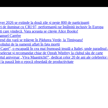
yer 2026 se extinde la două zile și peste 800 de participanți
 de iluminat cu CRI 97, performanță rar întâlnită inclusiv în Europa
ști care vindecă. Vara aceasta se citește Alice Books!
manuel Carrère
d din vară se trăiește în Pădurea Verde, la Timișoara!
oliului de la oamenii aflați în fața morții
 Capri”, o escapadă în cea mai frumoasă insulă a Italiei, unde paradisul
 selectat și recomandat chiar de Oprah Winfrey la clubul său de carte
l aniversar „Viva Maastricht!”, dedicat celor 20 de ani ale celebrelor 
l la pauză într-o epocă obsedată de productivitate