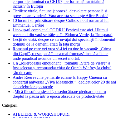
corpuri de iluminat cu CRI 97, performanță rar întâlnită
inclusiv în Europa
Thrillere virale, ficțiune japoneză, dezvoltare personală și
povești care vindecă. Vara aceasta se citește Alice Books!
10 lucruri surprinzătoare despre Colhoz, noul roman al lui
Emmanuel Carrère
Line-up-ul complet al CODRU Festival este aici. Ultimul
weekend din vară se trăiește în Pădurea Verde, la Timișoara!
Lecții de viață, despre ce au învățat doi specialiști în domeniul
doliului de la oamenii aflați în fața morții
Romanul pe care vei vrea să-l iei cu tine în vacanță: „Crima
din Capri”, o escapadă în cea mai frumoasă insulă a Italiei,
unde paradisul ascunde un secret mortal.
Un „rollercoaster emoționant”, romanul „Stare de visare” a
fost selectat și recomandat chiar de Oprah Winfrey la clubul
său de carte
André Rieu revine pe marile ecrane la Happy Cinema cu
concertul aniversar „Viva Maastricht!”, dedicat celor 20 de ani
ale celebrelor spectacole
„Mică filosofie a siestei”, o seducătoare pledoarie pentru
dreptul la pauză într-o epocă obsedată de productivitate
Categorii
ATELIERE & WORKSHOPURI