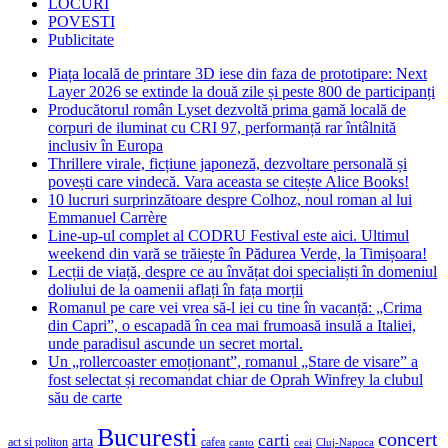
LOCURI
POVESTI
Publicitate
Piața locală de printare 3D iese din faza de prototipare: Next
Layer 2026 se extinde la două zile și peste 800 de participanți
Producătorul român Lyset dezvoltă prima gamă locală de
corpuri de iluminat cu CRI 97, performanță rar întâlnită
inclusiv în Europa
Thrillere virale, ficțiune japoneză, dezvoltare personală și
povești care vindecă. Vara aceasta se citește Alice Books!
10 lucruri surprinzătoare despre Colhoz, noul roman al lui
Emmanuel Carrère
Line-up-ul complet al CODRU Festival este aici. Ultimul
weekend din vară se trăiește în Pădurea Verde, la Timișoara!
Lecții de viață, despre ce au învățat doi specialiști în domeniul
doliului de la oamenii aflați în fața morții
Romanul pe care vei vrea să-l iei cu tine în vacanță: „Crima
din Capri”, o escapadă în cea mai frumoasă insulă a Italiei,
unde paradisul ascunde un secret mortal.
Un „rollercoaster emoționant”, romanul „Stare de visare” a
fost selectat și recomandat chiar de Oprah Winfrey la clubul
său de carte
Bucuresti
concert
carti
arta
act si politon
cafea
canto
ceai
Cluj-Napoca