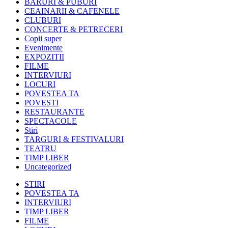
BARURI & PUBURI
CEAINARII & CAFENELE
CLUBURI
CONCERTE & PETRECERI
Copii super
Evenimente
EXPOZITII
FILME
INTERVIURI
LOCURI
POVESTEA TA
POVESTI
RESTAURANTE
SPECTACOLE
Stiri
TARGURI & FESTIVALURI
TEATRU
TIMP LIBER
Uncategorized
STIRI
POVESTEA TA
INTERVIURI
TIMP LIBER
FILME