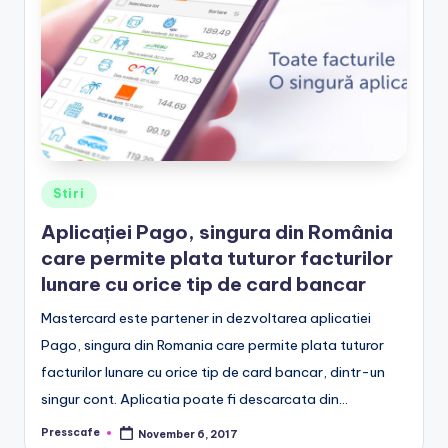
e
.
r
o
Posted
Stiri
in
Aplicației Pago, singura din România
care permite plata tuturor facturilor
lunare cu orice tip de card bancar
Mastercard este partener in dezvoltarea aplicatiei
Pago, singura din Romania care permite plata tuturor
facturilor lunare cu orice tip de card bancar, dintr-un
singur cont. Aplicatia poate fi descarcata din…
Presscafe
November 6, 2017
Posted