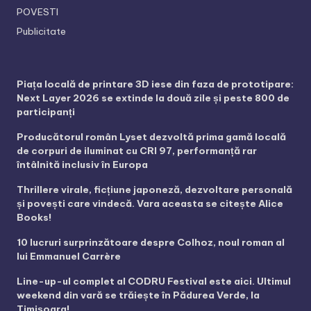
POVESTI
Publicitate
Piața locală de printare 3D iese din faza de prototipare:
Next Layer 2026 se extinde la două zile și peste 800 de
participanți
Producătorul român Lyset dezvoltă prima gamă locală
de corpuri de iluminat cu CRI 97, performanță rar
întâlnită inclusiv în Europa
Thrillere virale, ficțiune japoneză, dezvoltare personală
și povești care vindecă. Vara aceasta se citește Alice
Books!
10 lucruri surprinzătoare despre Colhoz, noul roman al
lui Emmanuel Carrère
Line-up-ul complet al CODRU Festival este aici. Ultimul
weekend din vară se trăiește în Pădurea Verde, la
Timișoara!