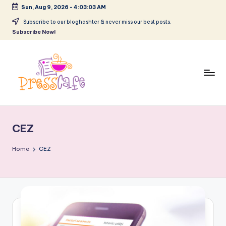
Sun, Aug 9, 2026
-
4:03:04 AM
Skip
Subscribe to our bloghashter & never miss our best posts.
Subscribe Now!
to
content
P
Cafeneau
r
experientelor
CEZ
urbane
e
s
Home
CEZ
s
c
a
f