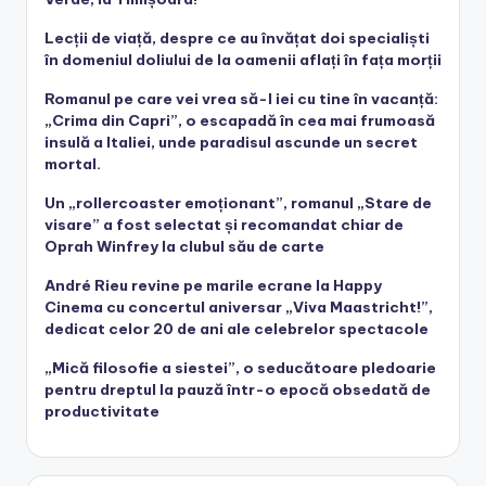
Lecții de viață, despre ce au învățat doi specialiști
în domeniul doliului de la oamenii aflați în fața morții
Romanul pe care vei vrea să-l iei cu tine în vacanță:
„Crima din Capri”, o escapadă în cea mai frumoasă
insulă a Italiei, unde paradisul ascunde un secret
mortal.
Un „rollercoaster emoționant”, romanul „Stare de
visare” a fost selectat și recomandat chiar de
Oprah Winfrey la clubul său de carte
André Rieu revine pe marile ecrane la Happy
Cinema cu concertul aniversar „Viva Maastricht!”,
dedicat celor 20 de ani ale celebrelor spectacole
„Mică filosofie a siestei”, o seducătoare pledoarie
pentru dreptul la pauză într-o epocă obsedată de
productivitate