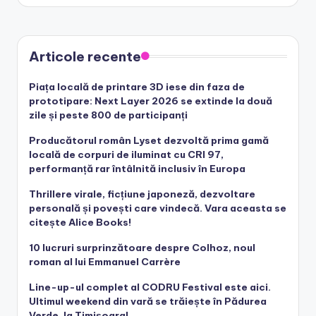
by
Articole recente
Piața locală de printare 3D iese din faza de
prototipare: Next Layer 2026 se extinde la două
zile și peste 800 de participanți
Producătorul român Lyset dezvoltă prima gamă
locală de corpuri de iluminat cu CRI 97,
performanță rar întâlnită inclusiv în Europa
Thrillere virale, ficțiune japoneză, dezvoltare
personală și povești care vindecă. Vara aceasta se
citește Alice Books!
10 lucruri surprinzătoare despre Colhoz, noul
roman al lui Emmanuel Carrère
Line-up-ul complet al CODRU Festival este aici.
Ultimul weekend din vară se trăiește în Pădurea
Verde, la Timișoara!