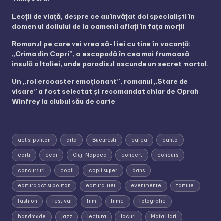
Lecții de viață, despre ce au învățat doi specialiști în
domeniul doliului de la oamenii aflați în fața morții
Romanul pe care vei vrea să-l iei cu tine în vacanță:
„Crima din Capri”, o escapadă în cea mai frumoasă
insulă a Italiei, unde paradisul ascunde un secret mortal.
Un „rollercoaster emoționant”, romanul „Stare de
visare” a fost selectat și recomandat chiar de Oprah
Winfrey la clubul său de carte
act si politon
arta
Bucuresti
cafea
canto
carti
ceai
Cluj-Napoca
concert
concurs
concursuri
copii
copii super
dans
editura act si politon
editura Trei
evenimente
familie
fashion
festival
film
filme
fotografie
handmade
jazz
lectura
locuri
Mata Hari