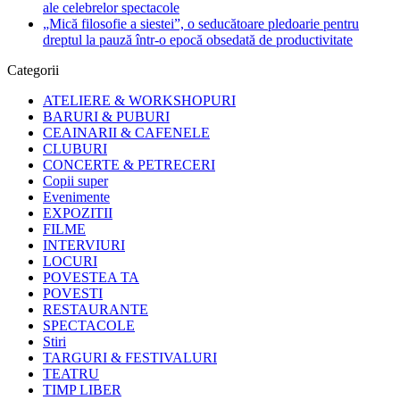
ale celebrelor spectacole
„Mică filosofie a siestei”, o seducătoare pledoarie pentru
dreptul la pauză într-o epocă obsedată de productivitate
Categorii
ATELIERE & WORKSHOPURI
BARURI & PUBURI
CEAINARII & CAFENELE
CLUBURI
CONCERTE & PETRECERI
Copii super
Evenimente
EXPOZITII
FILME
INTERVIURI
LOCURI
POVESTEA TA
POVESTI
RESTAURANTE
SPECTACOLE
Stiri
TARGURI & FESTIVALURI
TEATRU
TIMP LIBER