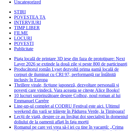
Uncategorized
STIRI
POVESTEA TA
INTERVIURI
TIMP LIBER
FILME
LOCURI
POVESTI
Publicitate
Piața locală de printare 3D iese din faza de prototipare: Next
Layer 2026 se extinde la două zile și peste 800 de participanți
Producătorul român Lyset dezvoltă prima gamă locală de
corpuri de iluminat cu CRI 97, performanță rar întâlnită
inclusiv în Europa
Thrillere virale, ficțiune japoneză, dezvoltare personală și
povești care vindecă. Vara aceasta se citește Alice Books!
10 lucruri surprinzătoare despre Colhoz, noul roman al lui
Emmanuel Carrère
Line-up-ul complet al CODRU Festival este aici. Ultimul
weekend din vară se trăiește în Pădurea Verde, la Timișoara!
Lecții de viață, despre ce au învățat doi specialiști în domeniul
doliului de la oamenii aflați în fața morții
Romanul pe care vei vrea să-l iei cu tine în vacanță: „Crima