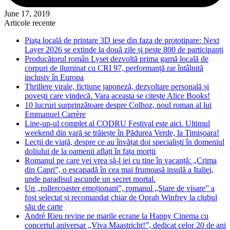
June 17, 2019
Articole recente
Piața locală de printare 3D iese din faza de prototipare: Next
Layer 2026 se extinde la două zile și peste 800 de participanți
Producătorul român Lyset dezvoltă prima gamă locală de
corpuri de iluminat cu CRI 97, performanță rar întâlnită
inclusiv în Europa
Thrillere virale, ficțiune japoneză, dezvoltare personală și
povești care vindecă. Vara aceasta se citește Alice Books!
10 lucruri surprinzătoare despre Colhoz, noul roman al lui
Emmanuel Carrère
Line-up-ul complet al CODRU Festival este aici. Ultimul
weekend din vară se trăiește în Pădurea Verde, la Timișoara!
Lecții de viață, despre ce au învățat doi specialiști în domeniul
doliului de la oamenii aflați în fața morții
Romanul pe care vei vrea să-l iei cu tine în vacanță: „Crima
din Capri”, o escapadă în cea mai frumoasă insulă a Italiei,
unde paradisul ascunde un secret mortal.
Un „rollercoaster emoționant”, romanul „Stare de visare” a
fost selectat și recomandat chiar de Oprah Winfrey la clubul
său de carte
André Rieu revine pe marile ecrane la Happy Cinema cu
concertul aniversar „Viva Maastricht!”, dedicat celor 20 de ani