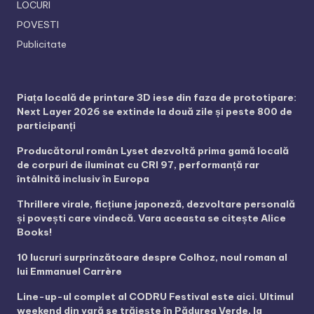
LOCURI
POVESTI
Publicitate
Piața locală de printare 3D iese din faza de prototipare:
Next Layer 2026 se extinde la două zile și peste 800 de
participanți
Producătorul român Lyset dezvoltă prima gamă locală
de corpuri de iluminat cu CRI 97, performanță rar
întâlnită inclusiv în Europa
Thrillere virale, ficțiune japoneză, dezvoltare personală
și povești care vindecă. Vara aceasta se citește Alice
Books!
10 lucruri surprinzătoare despre Colhoz, noul roman al
lui Emmanuel Carrère
Line-up-ul complet al CODRU Festival este aici. Ultimul
weekend din vară se trăiește în Pădurea Verde, la