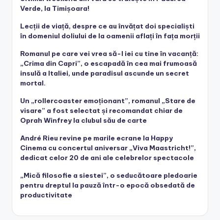
Verde, la Timișoara!
Lecții de viață, despre ce au învățat doi specialiști
în domeniul doliului de la oamenii aflați în fața morții
Romanul pe care vei vrea să-l iei cu tine în vacanță:
„Crima din Capri”, o escapadă în cea mai frumoasă
insulă a Italiei, unde paradisul ascunde un secret
mortal.
Un „rollercoaster emoționant”, romanul „Stare de
visare” a fost selectat și recomandat chiar de
Oprah Winfrey la clubul său de carte
André Rieu revine pe marile ecrane la Happy
Cinema cu concertul aniversar „Viva Maastricht!”,
dedicat celor 20 de ani ale celebrelor spectacole
„Mică filosofie a siestei”, o seducătoare pledoarie
pentru dreptul la pauză într-o epocă obsedată de
productivitate