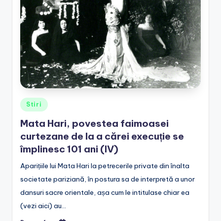
e
.
r
o
Posted
Stiri
in
Mata Hari, povestea faimoasei
curtezane de la a cărei execuție se
împlinesc 101 ani (IV)
Aparițiile lui Mata Hari la petrecerile private din înalta
societate pariziană, în postura sa de interpretă a unor
dansuri sacre orientale, așa cum le intitulase chiar ea
(vezi aici) au…