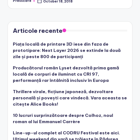
Presscafe
October 18, 2018
Posted
by
Articole recente
Piața locală de printare 3D iese din faza de
prototipare: Next Layer 2026 se extinde la două
zile și peste 800 de participanți
Producătorul român Lyset dezvoltă prima gamă
locală de corpuri de iluminat cu CRI 97,
performanță rar întâlnită inclusiv în Europa
Thrillere virale, ficțiune japoneză, dezvoltare
personală și povești care vindecă. Vara aceasta se
citește Alice Books!
10 lucruri surprinzătoare despre Colhoz, noul
roman al lui Emmanuel Carrère
Line-up-ul complet al CODRU Festival este aici.
Ultimul weekend din vară se trăiește în Pădurea