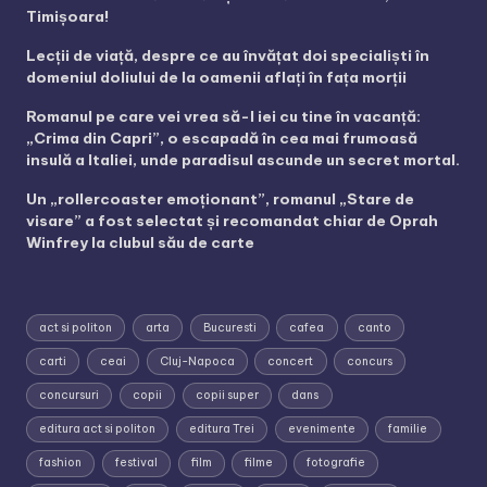
Timișoara!
Lecții de viață, despre ce au învățat doi specialiști în
domeniul doliului de la oamenii aflați în fața morții
Romanul pe care vei vrea să-l iei cu tine în vacanță:
„Crima din Capri”, o escapadă în cea mai frumoasă
insulă a Italiei, unde paradisul ascunde un secret mortal.
Un „rollercoaster emoționant”, romanul „Stare de
visare” a fost selectat și recomandat chiar de Oprah
Winfrey la clubul său de carte
act si politon
arta
Bucuresti
cafea
canto
carti
ceai
Cluj-Napoca
concert
concurs
concursuri
copii
copii super
dans
editura act si politon
editura Trei
evenimente
familie
fashion
festival
film
filme
fotografie