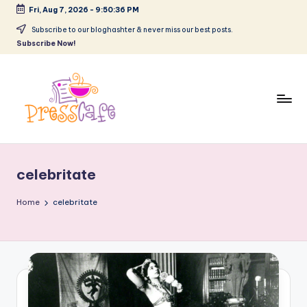
Fri, Aug 7, 2026
-
9:50:37 PM
Skip
Subscribe to our bloghashter & never miss our best posts.
Subscribe Now!
to
content
P
Cafeneau
r
experientelor
celebritate
urbane
e
s
Home
celebritate
s
c
a
f