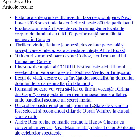
April 26, 2016
Articole recente
Piața locală de printare 3D iese din faza de prototipare: Next
Layer 2026 se extinde la două zile și peste 800 de participanți
Producătorul român Lyset dezvoltă prima gamă locală de
corpuri de iluminat cu CRI 97, performanță rar întâlnită
inclusiv în Europa
Thrillere virale, ficțiune japoneză, dezvoltare personală și
povești care vindecă. Vara aceasta se citește Alice Books!
10 lucruri surprinzătoare despre Colhoz, noul roman al lui
Emmanuel Carrère
Line-up-ul complet al CODRU Festival este aici. Ultimul
weekend din vară se trăiește în Pădurea Verde, la Timișoara!
Lecții de viață, despre ce au învățat doi specialiști în domeniul
doliului de la oamenii aflați în fața morții
Romanul pe care vei vrea să-l iei cu tine în vacanță: „Crima
din Capri”, o escapadă în cea mai frumoasă insulă a Italiei,
unde paradisul ascunde un secret mortal.
Un „rollercoaster emoționant”, romanul „Stare de visare” a
fost selectat și recomandat chiar de Oprah Winfrey la clubul
său de carte
André Rieu revine pe marile ecrane la Happy Cinema cu
concertul aniversar „Viva Maastricht!”, dedicat celor 20 de ani
ale celebrelor spectacole