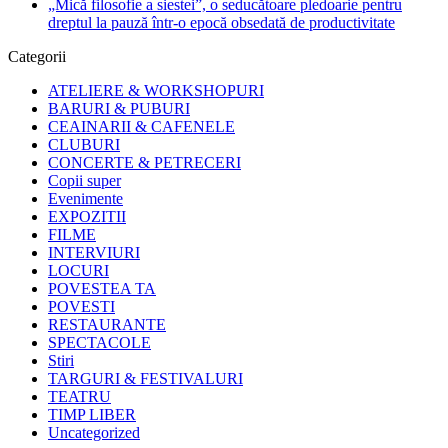
„Mică filosofie a siestei”, o seducătoare pledoarie pentru
dreptul la pauză într-o epocă obsedată de productivitate
Categorii
ATELIERE & WORKSHOPURI
BARURI & PUBURI
CEAINARII & CAFENELE
CLUBURI
CONCERTE & PETRECERI
Copii super
Evenimente
EXPOZITII
FILME
INTERVIURI
LOCURI
POVESTEA TA
POVESTI
RESTAURANTE
SPECTACOLE
Stiri
TARGURI & FESTIVALURI
TEATRU
TIMP LIBER
Uncategorized