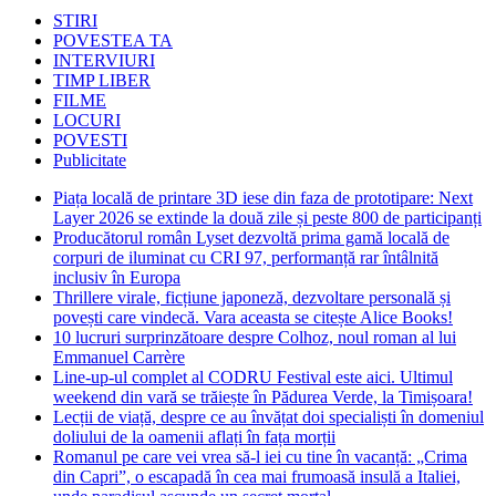
STIRI
POVESTEA TA
INTERVIURI
TIMP LIBER
FILME
LOCURI
POVESTI
Publicitate
Piața locală de printare 3D iese din faza de prototipare: Next
Layer 2026 se extinde la două zile și peste 800 de participanți
Producătorul român Lyset dezvoltă prima gamă locală de
corpuri de iluminat cu CRI 97, performanță rar întâlnită
inclusiv în Europa
Thrillere virale, ficțiune japoneză, dezvoltare personală și
povești care vindecă. Vara aceasta se citește Alice Books!
10 lucruri surprinzătoare despre Colhoz, noul roman al lui
Emmanuel Carrère
Line-up-ul complet al CODRU Festival este aici. Ultimul
weekend din vară se trăiește în Pădurea Verde, la Timișoara!
Lecții de viață, despre ce au învățat doi specialiști în domeniul
doliului de la oamenii aflați în fața morții
Romanul pe care vei vrea să-l iei cu tine în vacanță: „Crima
din Capri”, o escapadă în cea mai frumoasă insulă a Italiei,