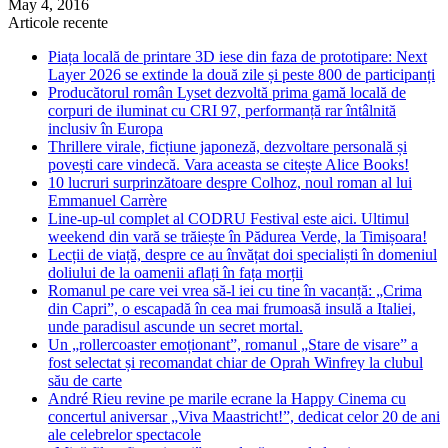
May 4, 2016
Articole recente
Piața locală de printare 3D iese din faza de prototipare: Next
Layer 2026 se extinde la două zile și peste 800 de participanți
Producătorul român Lyset dezvoltă prima gamă locală de
corpuri de iluminat cu CRI 97, performanță rar întâlnită
inclusiv în Europa
Thrillere virale, ficțiune japoneză, dezvoltare personală și
povești care vindecă. Vara aceasta se citește Alice Books!
10 lucruri surprinzătoare despre Colhoz, noul roman al lui
Emmanuel Carrère
Line-up-ul complet al CODRU Festival este aici. Ultimul
weekend din vară se trăiește în Pădurea Verde, la Timișoara!
Lecții de viață, despre ce au învățat doi specialiști în domeniul
doliului de la oamenii aflați în fața morții
Romanul pe care vei vrea să-l iei cu tine în vacanță: „Crima
din Capri”, o escapadă în cea mai frumoasă insulă a Italiei,
unde paradisul ascunde un secret mortal.
Un „rollercoaster emoționant”, romanul „Stare de visare” a
fost selectat și recomandat chiar de Oprah Winfrey la clubul
său de carte
André Rieu revine pe marile ecrane la Happy Cinema cu
concertul aniversar „Viva Maastricht!”, dedicat celor 20 de ani
ale celebrelor spectacole