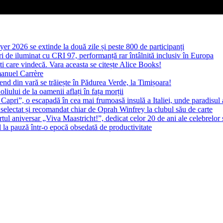
yer 2026 se extinde la două zile și peste 800 de participanți
 de iluminat cu CRI 97, performanță rar întâlnită inclusiv în Europa
ști care vindecă. Vara aceasta se citește Alice Books!
manuel Carrère
d din vară se trăiește în Pădurea Verde, la Timișoara!
oliului de la oamenii aflați în fața morții
 Capri”, o escapadă în cea mai frumoasă insulă a Italiei, unde paradisul
 selectat și recomandat chiar de Oprah Winfrey la clubul său de carte
l aniversar „Viva Maastricht!”, dedicat celor 20 de ani ale celebrelor 
l la pauză într-o epocă obsedată de productivitate