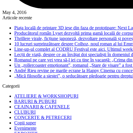
May 4, 2016
Articole recente
Piața locală de printare 3D iese din faza de prototipare: Next La
Producătorul român Lyset dezvoltă prima gamă locală de corpuri
Thrillere virale, ficțiune japoneză, dezvoltare personală și pove
10 lucruri surprinzătoare despre Colhoz, noul roman al lui Em
Line-up-ul complet al CODRU Festival este aici. Ultimul weeken
Lecții de viață, despre ce au învățat doi specialiști în domeniul d
Romanul pe care vei vrea să-l iei cu tine în vacanță: „Crima din
Un „rollercoaster emoționant”, romanul „Stare de visare” a fost
André Rieu revine pe marile ecrane la Happy Cinema cu concertu
„Mică filosofie a siestei”, o seducătoare pledoarie pentru dreptu
Categorii
ATELIERE & WORKSHOPURI
BARURI & PUBURI
CEAINARII & CAFENELE
CLUBURI
CONCERTE & PETRECERI
Copii super
Evenimente