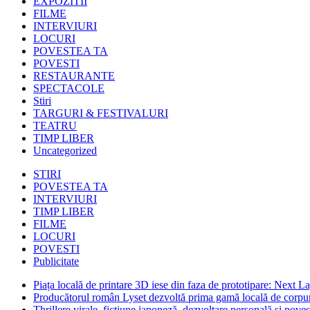
EXPOZITII
FILME
INTERVIURI
LOCURI
POVESTEA TA
POVESTI
RESTAURANTE
SPECTACOLE
Stiri
TARGURI & FESTIVALURI
TEATRU
TIMP LIBER
Uncategorized
STIRI
POVESTEA TA
INTERVIURI
TIMP LIBER
FILME
LOCURI
POVESTI
Publicitate
Piața locală de printare 3D iese din faza de prototipare: Next La
Producătorul român Lyset dezvoltă prima gamă locală de corpuri
Thrillere virale, ficțiune japoneză, dezvoltare personală și pove