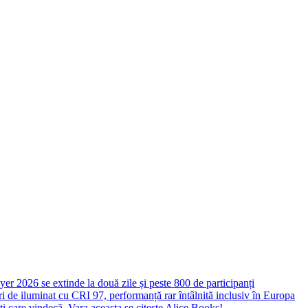
yer 2026 se extinde la două zile și peste 800 de participanți
 de iluminat cu CRI 97, performanță rar întâlnită inclusiv în Europa
ști care vindecă. Vara aceasta se citește Alice Books!