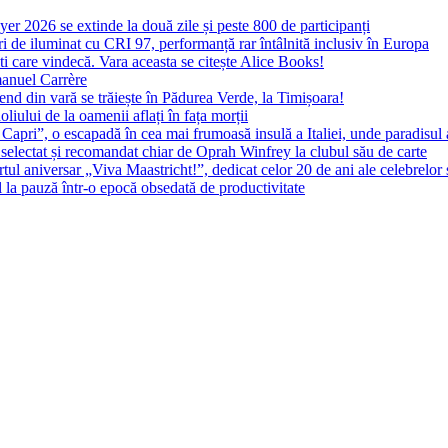
yer 2026 se extinde la două zile și peste 800 de participanți
 de iluminat cu CRI 97, performanță rar întâlnită inclusiv în Europa
ști care vindecă. Vara aceasta se citește Alice Books!
manuel Carrère
d din vară se trăiește în Pădurea Verde, la Timișoara!
oliului de la oamenii aflați în fața morții
 Capri”, o escapadă în cea mai frumoasă insulă a Italiei, unde paradisul
 selectat și recomandat chiar de Oprah Winfrey la clubul său de carte
l aniversar „Viva Maastricht!”, dedicat celor 20 de ani ale celebrelor 
l la pauză într-o epocă obsedată de productivitate