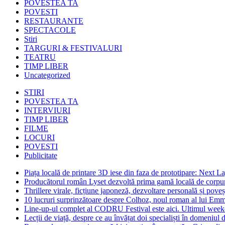
POVESTEA TA
POVESTI
RESTAURANTE
SPECTACOLE
Stiri
TARGURI & FESTIVALURI
TEATRU
TIMP LIBER
Uncategorized
STIRI
POVESTEA TA
INTERVIURI
TIMP LIBER
FILME
LOCURI
POVESTI
Publicitate
Piața locală de printare 3D iese din faza de prototipare: Next La
Producătorul român Lyset dezvoltă prima gamă locală de corpuri
Thrillere virale, ficțiune japoneză, dezvoltare personală și pove
10 lucruri surprinzătoare despre Colhoz, noul roman al lui Em
Line-up-ul complet al CODRU Festival este aici. Ultimul weeken
Lecții de viață, despre ce au învățat doi specialiști în domeniul d