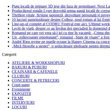
Piața locală de printare 3D iese din faza de prototipare: Next La
Producătorul român Lyset dezvoltă prima gamă locală de corpuri
Thrillere virale, ficțiune japoneză, dezvoltare personală și pove
10 lucruri surprinzătoare despre Colhoz, noul roman al lui Em
Line-up-ul complet al CODRU Festival este aici. Ultimul weeken
Lecții de viață, despre ce au învățat doi specialiști în domeniul d
Romanul pe care vei vrea să-l iei cu tine în vacanță: „Crima din
Un „rollercoaster emoționant”, romanul „Stare de visare” a fost
André Rieu revine pe marile ecrane la Happy Cinema cu concertu
„Mică filosofie a siestei”, o seducătoare pledoarie pentru dreptu
Categorii
ATELIERE & WORKSHOPURI
BARURI & PUBURI
CEAINARII & CAFENELE
CLUBURI
CONCERTE & PETRECERI
Copii super
Evenimente
EXPOZITII
FILME
INTERVIURI
LOCURI