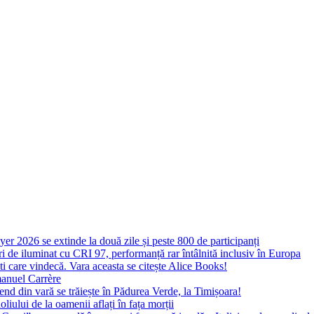
yer 2026 se extinde la două zile și peste 800 de participanți
 de iluminat cu CRI 97, performanță rar întâlnită inclusiv în Europa
ști care vindecă. Vara aceasta se citește Alice Books!
manuel Carrère
d din vară se trăiește în Pădurea Verde, la Timișoara!
oliului de la oamenii aflați în fața morții