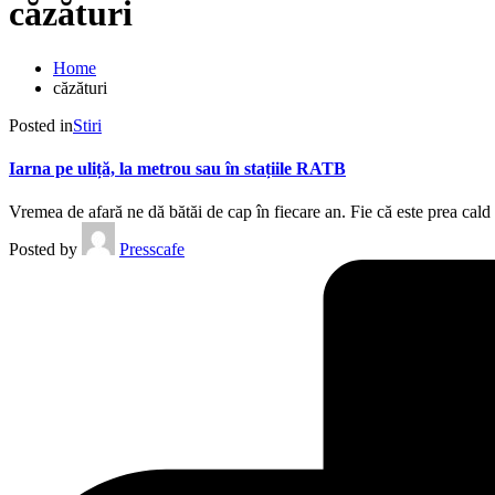
căzături
Home
căzături
Posted in
Stiri
Iarna pe uliță, la metrou sau în stațiile RATB
Vremea de afară ne dă bătăi de cap în fiecare an. Fie că este prea cald
Posted by
Presscafe