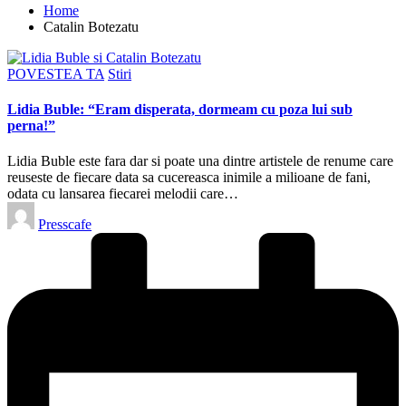
Home
Catalin Botezatu
Posted
POVESTEA TA
Stiri
in
Lidia Buble: “Eram disperata, dormeam cu poza lui sub
perna!”
Lidia Buble este fara dar si poate una dintre artistele de renume care
reuseste de fiecare data sa cucereasca inimile a milioane de fani,
odata cu lansarea fiecarei melodii care…
Posted
Presscafe
by