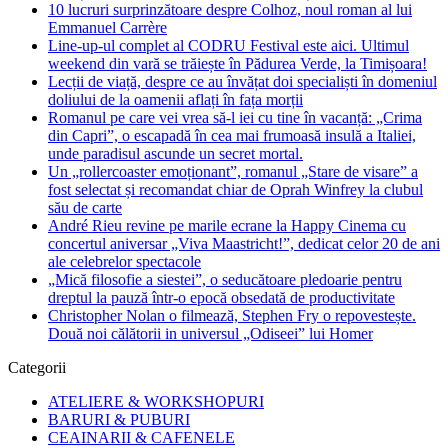
10 lucruri surprinzătoare despre Colhoz, noul roman al lui
Emmanuel Carrère
Line-up-ul complet al CODRU Festival este aici. Ultimul
weekend din vară se trăiește în Pădurea Verde, la Timișoara!
Lecții de viață, despre ce au învățat doi specialiști în domeniul
doliului de la oamenii aflați în fața morții
Romanul pe care vei vrea să-l iei cu tine în vacanță: „Crima
din Capri”, o escapadă în cea mai frumoasă insulă a Italiei,
unde paradisul ascunde un secret mortal.
Un „rollercoaster emoționant”, romanul „Stare de visare” a
fost selectat și recomandat chiar de Oprah Winfrey la clubul
său de carte
André Rieu revine pe marile ecrane la Happy Cinema cu
concertul aniversar „Viva Maastricht!”, dedicat celor 20 de ani
ale celebrelor spectacole
„Mică filosofie a siestei”, o seducătoare pledoarie pentru
dreptul la pauză într-o epocă obsedată de productivitate
Christopher Nolan o filmează, Stephen Fry o repovestește.
Două noi călătorii in universul „Odiseei” lui Homer
Categorii
ATELIERE & WORKSHOPURI
BARURI & PUBURI
CEAINARII & CAFENELE