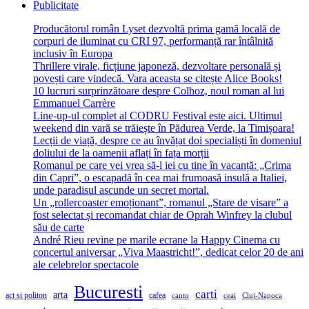
Publicitate
Producătorul român Lyset dezvoltă prima gamă locală de
corpuri de iluminat cu CRI 97, performanță rar întâlnită
inclusiv în Europa
Thrillere virale, ficțiune japoneză, dezvoltare personală și
povești care vindecă. Vara aceasta se citește Alice Books!
10 lucruri surprinzătoare despre Colhoz, noul roman al lui
Emmanuel Carrère
Line-up-ul complet al CODRU Festival este aici. Ultimul
weekend din vară se trăiește în Pădurea Verde, la Timișoara!
Lecții de viață, despre ce au învățat doi specialiști în domeniul
doliului de la oamenii aflați în fața morții
Romanul pe care vei vrea să-l iei cu tine în vacanță: „Crima
din Capri”, o escapadă în cea mai frumoasă insulă a Italiei,
unde paradisul ascunde un secret mortal.
Un „rollercoaster emoționant”, romanul „Stare de visare” a
fost selectat și recomandat chiar de Oprah Winfrey la clubul
său de carte
André Rieu revine pe marile ecrane la Happy Cinema cu
concertul aniversar „Viva Maastricht!”, dedicat celor 20 de ani
ale celebrelor spectacole
Bucuresti
carti
arta
act si politon
cafea
canto
ceai
Cluj-Napoca