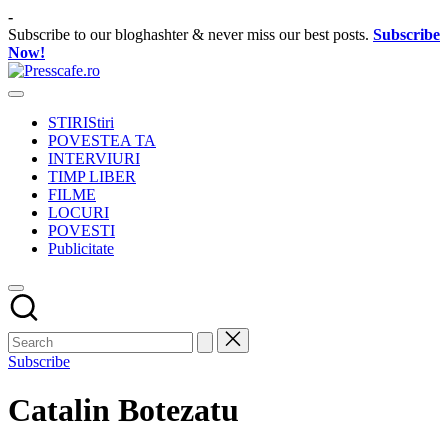
Skip
-
to
Subscribe to our bloghashter & never miss our best posts.
Subscribe
content
Now!
Presscafe.ro
Cafeneau
experientelor
STIRI
Stiri
urbane
POVESTEA TA
INTERVIURI
TIMP LIBER
FILME
LOCURI
POVESTI
Publicitate
Subscribe
Catalin Botezatu