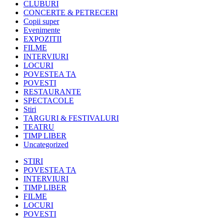
CLUBURI
CONCERTE & PETRECERI
Copii super
Evenimente
EXPOZITII
FILME
INTERVIURI
LOCURI
POVESTEA TA
POVESTI
RESTAURANTE
SPECTACOLE
Stiri
TARGURI & FESTIVALURI
TEATRU
TIMP LIBER
Uncategorized
STIRI
POVESTEA TA
INTERVIURI
TIMP LIBER
FILME
LOCURI
POVESTI