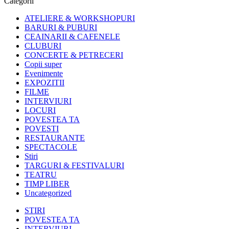
Categorii
ATELIERE & WORKSHOPURI
BARURI & PUBURI
CEAINARII & CAFENELE
CLUBURI
CONCERTE & PETRECERI
Copii super
Evenimente
EXPOZITII
FILME
INTERVIURI
LOCURI
POVESTEA TA
POVESTI
RESTAURANTE
SPECTACOLE
Stiri
TARGURI & FESTIVALURI
TEATRU
TIMP LIBER
Uncategorized
STIRI
POVESTEA TA
INTERVIURI