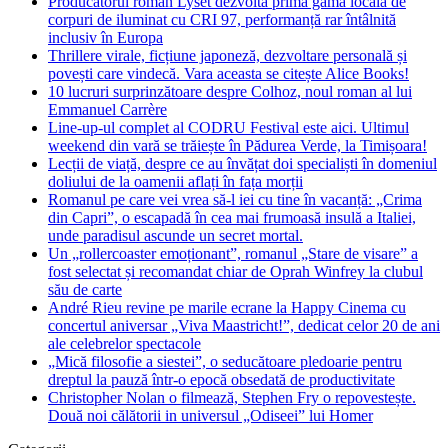
Producătorul român Lyset dezvoltă prima gamă locală de
corpuri de iluminat cu CRI 97, performanță rar întâlnită
inclusiv în Europa
Thrillere virale, ficțiune japoneză, dezvoltare personală și
povești care vindecă. Vara aceasta se citește Alice Books!
10 lucruri surprinzătoare despre Colhoz, noul roman al lui
Emmanuel Carrère
Line-up-ul complet al CODRU Festival este aici. Ultimul
weekend din vară se trăiește în Pădurea Verde, la Timișoara!
Lecții de viață, despre ce au învățat doi specialiști în domeniul
doliului de la oamenii aflați în fața morții
Romanul pe care vei vrea să-l iei cu tine în vacanță: „Crima
din Capri”, o escapadă în cea mai frumoasă insulă a Italiei,
unde paradisul ascunde un secret mortal.
Un „rollercoaster emoționant”, romanul „Stare de visare” a
fost selectat și recomandat chiar de Oprah Winfrey la clubul
său de carte
André Rieu revine pe marile ecrane la Happy Cinema cu
concertul aniversar „Viva Maastricht!”, dedicat celor 20 de ani
ale celebrelor spectacole
„Mică filosofie a siestei”, o seducătoare pledoarie pentru
dreptul la pauză într-o epocă obsedată de productivitate
Christopher Nolan o filmează, Stephen Fry o repovestește.
Două noi călătorii in universul „Odiseei” lui Homer