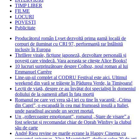
TIMP LIBER
FILME
LOCURI
POVESTI
Publicitate
Producătorul român Lyset dezvoltă prima gamă locală de
corpuri de iluminat cu CRI 97, performanță rar întâlnită
inclusiv în Europa
Thrillere virale, ficțiune japoneză, dezvoltare personală și
povești care vindecă. Vara aceasta se citește Alice Books!
10 lucruri surprinzătoare despre Colhoz, noul roman al lui
Emmanuel Carrère
Line-up-ul complet al CODRU Festival este aici. Ultimul
weekend din vară se trăiește în Pădurea Verde, la Timișoara!
Lecții de viață, despre ce au învățat doi specialiști în domeniul
doliului de la oamenii aflați în fața morții
Romanul pe care vei vrea să-l iei cu tine în vacanță: „Crima
din Capri”, o escapadă în cea mai frumoasă insulă a Italiei,
unde paradisul ascunde un secret mortal.
Un „rollercoaster emoționant”, romanul „Stare de visare” a
fost selectat și recomandat chiar de Oprah Winfrey la clubul
său de carte
André Rieu revine pe marile ecrane la Happy Cinema cu
concertul aniversar „Viva Maastricht!”, dedicat celor 20 de ani