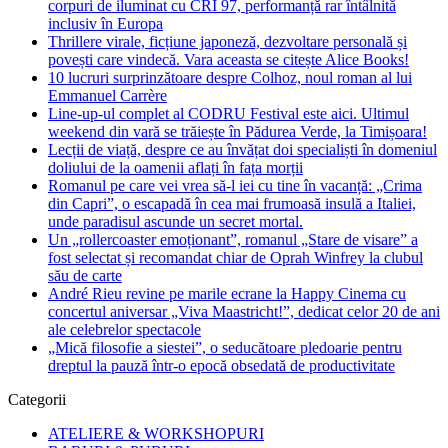
corpuri de iluminat cu CRI 97, performanță rar întâlnită
inclusiv în Europa
Thrillere virale, ficțiune japoneză, dezvoltare personală și
povești care vindecă. Vara aceasta se citește Alice Books!
10 lucruri surprinzătoare despre Colhoz, noul roman al lui
Emmanuel Carrère
Line-up-ul complet al CODRU Festival este aici. Ultimul
weekend din vară se trăiește în Pădurea Verde, la Timișoara!
Lecții de viață, despre ce au învățat doi specialiști în domeniul
doliului de la oamenii aflați în fața morții
Romanul pe care vei vrea să-l iei cu tine în vacanță: „Crima
din Capri”, o escapadă în cea mai frumoasă insulă a Italiei,
unde paradisul ascunde un secret mortal.
Un „rollercoaster emoționant”, romanul „Stare de visare” a
fost selectat și recomandat chiar de Oprah Winfrey la clubul
său de carte
André Rieu revine pe marile ecrane la Happy Cinema cu
concertul aniversar „Viva Maastricht!”, dedicat celor 20 de ani
ale celebrelor spectacole
„Mică filosofie a siestei”, o seducătoare pledoarie pentru
dreptul la pauză într-o epocă obsedată de productivitate
Categorii
ATELIERE & WORKSHOPURI