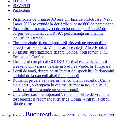
LOCURI
POVESTI
Publicitate
Piața locală de printare 3D iese din faza de prototipare: Next
Layer 2026 se extinde la două zile și peste 800 de participanți
Producătorul român Lyset dezvoltă prima gamă locală de
corpuri de iluminat cu CRI 97, performanță rar întâlnită
inclusiv în Europa
Thrillere virale, ficțiune japoneză, dezvoltare personală și
povești care vindecă. Vara aceasta se citește Alice Books!
10 lucruri surprinzătoare despre Colhoz, noul roman al lui
Emmanuel Carrère
Line-up-ul complet al CODRU Festival este aici. Ultimul
weekend din vară se trăiește în Pădurea Verde, la Timișoara!
Lecții de viață, despre ce au învățat doi specialiști în domeniul
doliului de la oamenii aflați în fața morții
Romanul pe care vei vrea să-l iei cu tine în vacanță: „Crima
din Capri”, o escapadă în cea mai frumoasă insulă a Italiei,
unde paradisul ascunde un secret mortal.
Un „rollercoaster emoționant”, romanul „Stare de visare” a
fost selectat și recomandat chiar de Oprah Winfrey la clubul
său de carte
Bucuresti
concert
carti
arta
act si politon
cafea
canto
ceai
Cluj-Napoca