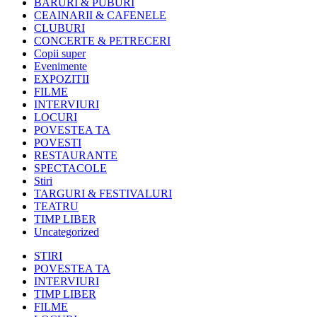
BARURI & PUBURI
CEAINARII & CAFENELE
CLUBURI
CONCERTE & PETRECERI
Copii super
Evenimente
EXPOZITII
FILME
INTERVIURI
LOCURI
POVESTEA TA
POVESTI
RESTAURANTE
SPECTACOLE
Stiri
TARGURI & FESTIVALURI
TEATRU
TIMP LIBER
Uncategorized
STIRI
POVESTEA TA
INTERVIURI
TIMP LIBER
FILME