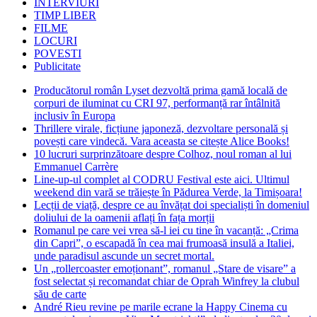
INTERVIURI
TIMP LIBER
FILME
LOCURI
POVESTI
Publicitate
Producătorul român Lyset dezvoltă prima gamă locală de
corpuri de iluminat cu CRI 97, performanță rar întâlnită
inclusiv în Europa
Thrillere virale, ficțiune japoneză, dezvoltare personală și
povești care vindecă. Vara aceasta se citește Alice Books!
10 lucruri surprinzătoare despre Colhoz, noul roman al lui
Emmanuel Carrère
Line-up-ul complet al CODRU Festival este aici. Ultimul
weekend din vară se trăiește în Pădurea Verde, la Timișoara!
Lecții de viață, despre ce au învățat doi specialiști în domeniul
doliului de la oamenii aflați în fața morții
Romanul pe care vei vrea să-l iei cu tine în vacanță: „Crima
din Capri”, o escapadă în cea mai frumoasă insulă a Italiei,
unde paradisul ascunde un secret mortal.
Un „rollercoaster emoționant”, romanul „Stare de visare” a
fost selectat și recomandat chiar de Oprah Winfrey la clubul
său de carte
André Rieu revine pe marile ecrane la Happy Cinema cu