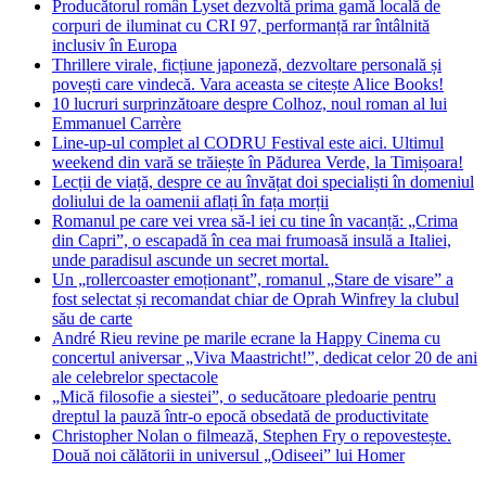
Producătorul român Lyset dezvoltă prima gamă locală de
corpuri de iluminat cu CRI 97, performanță rar întâlnită
inclusiv în Europa
Thrillere virale, ficțiune japoneză, dezvoltare personală și
povești care vindecă. Vara aceasta se citește Alice Books!
10 lucruri surprinzătoare despre Colhoz, noul roman al lui
Emmanuel Carrère
Line-up-ul complet al CODRU Festival este aici. Ultimul
weekend din vară se trăiește în Pădurea Verde, la Timișoara!
Lecții de viață, despre ce au învățat doi specialiști în domeniul
doliului de la oamenii aflați în fața morții
Romanul pe care vei vrea să-l iei cu tine în vacanță: „Crima
din Capri”, o escapadă în cea mai frumoasă insulă a Italiei,
unde paradisul ascunde un secret mortal.
Un „rollercoaster emoționant”, romanul „Stare de visare” a
fost selectat și recomandat chiar de Oprah Winfrey la clubul
său de carte
André Rieu revine pe marile ecrane la Happy Cinema cu
concertul aniversar „Viva Maastricht!”, dedicat celor 20 de ani
ale celebrelor spectacole
„Mică filosofie a siestei”, o seducătoare pledoarie pentru
dreptul la pauză într-o epocă obsedată de productivitate
Christopher Nolan o filmează, Stephen Fry o repovestește.
Două noi călătorii in universul „Odiseei” lui Homer