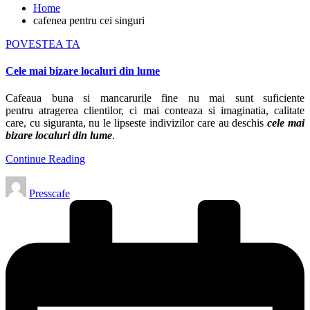
Home
cafenea pentru cei singuri
Posted
POVESTEA TA
in
Cele mai bizare localuri din lume
Cafeaua buna si mancarurile fine nu mai sunt suficiente
pentru atragerea clientilor, ci mai conteaza si imaginatia, calitate
care, cu siguranta, nu le lipseste indivizilor care au deschis
cele mai
bizare localuri din lume
.
Continue Reading
Posted
Presscafe
by