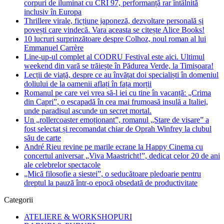
corpuri de iluminat cu CRI 97, performanță rar întâlnită
inclusiv în Europa
Thrillere virale, ficțiune japoneză, dezvoltare personală și
povești care vindecă. Vara aceasta se citește Alice Books!
10 lucruri surprinzătoare despre Colhoz, noul roman al lui
Emmanuel Carrère
Line-up-ul complet al CODRU Festival este aici. Ultimul
weekend din vară se trăiește în Pădurea Verde, la Timișoara!
Lecții de viață, despre ce au învățat doi specialiști în domeniul
doliului de la oamenii aflați în fața morții
Romanul pe care vei vrea să-l iei cu tine în vacanță: „Crima
din Capri”, o escapadă în cea mai frumoasă insulă a Italiei,
unde paradisul ascunde un secret mortal.
Un „rollercoaster emoționant”, romanul „Stare de visare” a
fost selectat și recomandat chiar de Oprah Winfrey la clubul
său de carte
André Rieu revine pe marile ecrane la Happy Cinema cu
concertul aniversar „Viva Maastricht!”, dedicat celor 20 de ani
ale celebrelor spectacole
„Mică filosofie a siestei”, o seducătoare pledoarie pentru
dreptul la pauză într-o epocă obsedată de productivitate
Categorii
ATELIERE & WORKSHOPURI