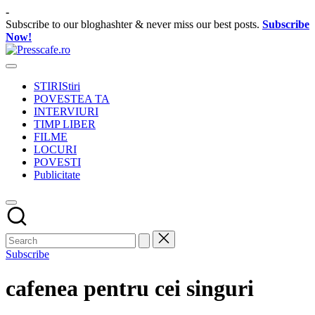
Skip
-
to
Subscribe to our bloghashter & never miss our best posts.
Subscribe
content
Now!
Presscafe.ro
Cafeneau
experientelor
STIRI
Stiri
urbane
POVESTEA TA
INTERVIURI
TIMP LIBER
FILME
LOCURI
POVESTI
Publicitate
Subscribe
cafenea pentru cei singuri