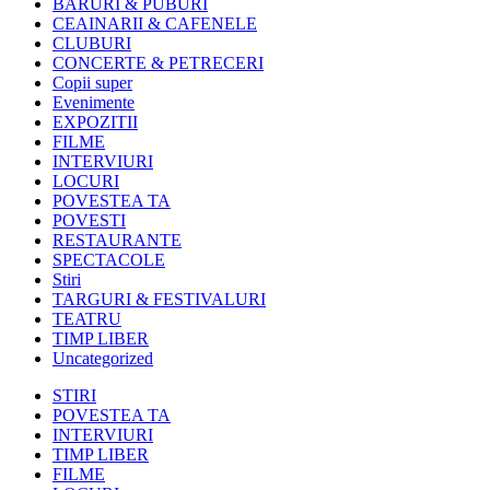
BARURI & PUBURI
CEAINARII & CAFENELE
CLUBURI
CONCERTE & PETRECERI
Copii super
Evenimente
EXPOZITII
FILME
INTERVIURI
LOCURI
POVESTEA TA
POVESTI
RESTAURANTE
SPECTACOLE
Stiri
TARGURI & FESTIVALURI
TEATRU
TIMP LIBER
Uncategorized
STIRI
POVESTEA TA
INTERVIURI
TIMP LIBER
FILME