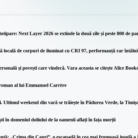
totipare: Next Layer 2026 se extinde la două zile și peste 800 de par
locală de corpuri de iluminat cu CRI 97, performanță rar întâlni
ersonală și povești care vindecă. Vara aceasta se citește Alice Books
l roman al lui Emmanuel Carrère
. Ultimul weekend din vară se trăiește în Pădurea Verde, la Timiș
ști în domeniul doliului de la oamenii aflați în fața morții
canță: „Crima din Capri”, o escapadă în cea mai frumoasă insulă a I