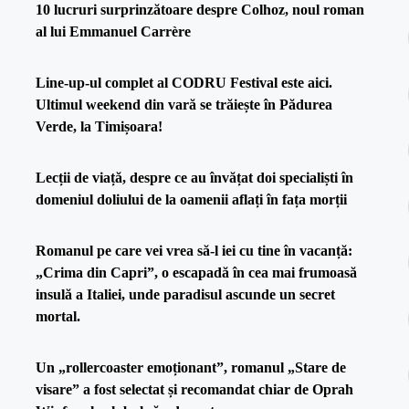
10 lucruri surprinzătoare despre Colhoz, noul roman
al lui Emmanuel Carrère
Line-up-ul complet al CODRU Festival este aici.
Ultimul weekend din vară se trăiește în Pădurea
Verde, la Timișoara!
Lecții de viață, despre ce au învățat doi specialiști în
domeniul doliului de la oamenii aflați în fața morții
Romanul pe care vei vrea să-l iei cu tine în vacanță:
„Crima din Capri”, o escapadă în cea mai frumoasă
insulă a Italiei, unde paradisul ascunde un secret
mortal.
Un „rollercoaster emoționant”, romanul „Stare de
visare” a fost selectat și recomandat chiar de Oprah