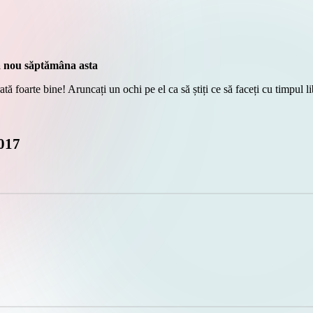
ă nou săptămâna asta
 foarte bine! Aruncați un ochi pe el ca să știți ce să faceți cu timpul l
017