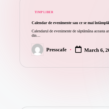
Posted
TIMP LIBER
in
Calendar de evenimente sau ce se mai întâmpl
Calendarul de evenimente de săptămâna aceasta arată
din…
Presscafe
March 6, 2
Posted
by