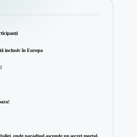
ticipanți
tă inclusiv în Europa
!
oara!
taliei, unde paradisul ascunde un secret mortal.