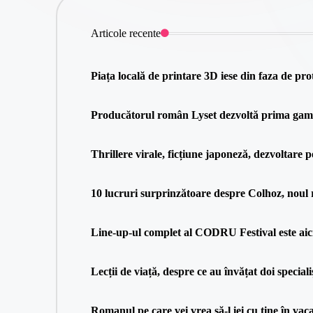
Articole recente
Piața locală de printare 3D iese din faza de pro
Producătorul român Lyset dezvoltă prima gamă 
Thrillere virale, ficțiune japoneză, dezvoltare p
10 lucruri surprinzătoare despre Colhoz, nou
Line-up-ul complet al CODRU Festival este aici
Lecții de viață, despre ce au învățat doi speciali
Romanul pe care vei vrea să-l iei cu tine în va