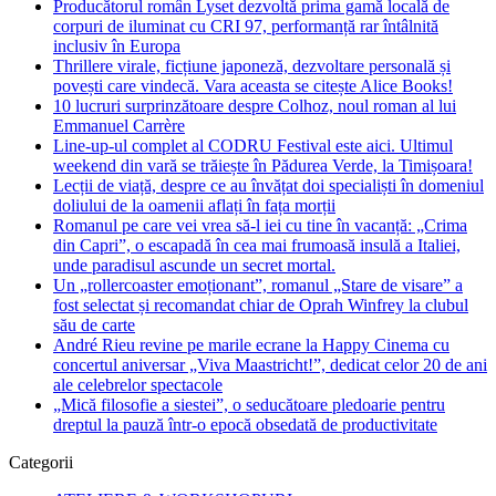
Producătorul român Lyset dezvoltă prima gamă locală de
corpuri de iluminat cu CRI 97, performanță rar întâlnită
inclusiv în Europa
Thrillere virale, ficțiune japoneză, dezvoltare personală și
povești care vindecă. Vara aceasta se citește Alice Books!
10 lucruri surprinzătoare despre Colhoz, noul roman al lui
Emmanuel Carrère
Line-up-ul complet al CODRU Festival este aici. Ultimul
weekend din vară se trăiește în Pădurea Verde, la Timișoara!
Lecții de viață, despre ce au învățat doi specialiști în domeniul
doliului de la oamenii aflați în fața morții
Romanul pe care vei vrea să-l iei cu tine în vacanță: „Crima
din Capri”, o escapadă în cea mai frumoasă insulă a Italiei,
unde paradisul ascunde un secret mortal.
Un „rollercoaster emoționant”, romanul „Stare de visare” a
fost selectat și recomandat chiar de Oprah Winfrey la clubul
său de carte
André Rieu revine pe marile ecrane la Happy Cinema cu
concertul aniversar „Viva Maastricht!”, dedicat celor 20 de ani
ale celebrelor spectacole
„Mică filosofie a siestei”, o seducătoare pledoarie pentru
dreptul la pauză într-o epocă obsedată de productivitate
Categorii