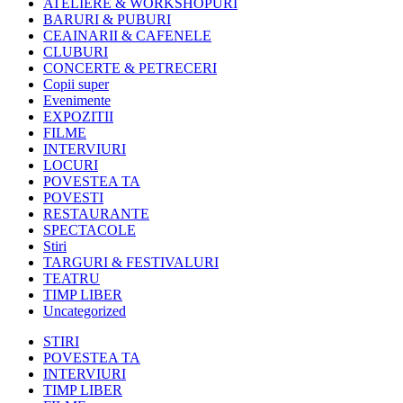
ATELIERE & WORKSHOPURI
BARURI & PUBURI
CEAINARII & CAFENELE
CLUBURI
CONCERTE & PETRECERI
Copii super
Evenimente
EXPOZITII
FILME
INTERVIURI
LOCURI
POVESTEA TA
POVESTI
RESTAURANTE
SPECTACOLE
Stiri
TARGURI & FESTIVALURI
TEATRU
TIMP LIBER
Uncategorized
STIRI
POVESTEA TA
INTERVIURI
TIMP LIBER