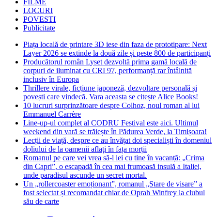
FILME
LOCURI
POVESTI
Publicitate
Piața locală de printare 3D iese din faza de prototipare: Next
Layer 2026 se extinde la două zile și peste 800 de participanți
Producătorul român Lyset dezvoltă prima gamă locală de
corpuri de iluminat cu CRI 97, performanță rar întâlnită
inclusiv în Europa
Thrillere virale, ficțiune japoneză, dezvoltare personală și
povești care vindecă. Vara aceasta se citește Alice Books!
10 lucruri surprinzătoare despre Colhoz, noul roman al lui
Emmanuel Carrère
Line-up-ul complet al CODRU Festival este aici. Ultimul
weekend din vară se trăiește în Pădurea Verde, la Timișoara!
Lecții de viață, despre ce au învățat doi specialiști în domeniul
doliului de la oamenii aflați în fața morții
Romanul pe care vei vrea să-l iei cu tine în vacanță: „Crima
din Capri”, o escapadă în cea mai frumoasă insulă a Italiei,
unde paradisul ascunde un secret mortal.
Un „rollercoaster emoționant”, romanul „Stare de visare” a
fost selectat și recomandat chiar de Oprah Winfrey la clubul
său de carte