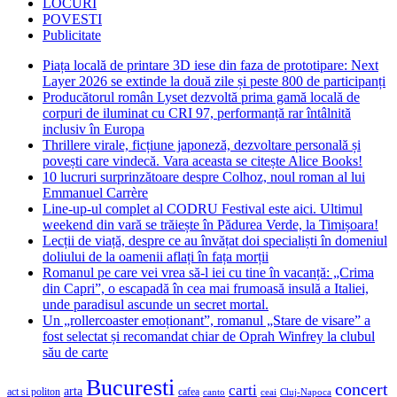
LOCURI
POVESTI
Publicitate
Piața locală de printare 3D iese din faza de prototipare: Next
Layer 2026 se extinde la două zile și peste 800 de participanți
Producătorul român Lyset dezvoltă prima gamă locală de
corpuri de iluminat cu CRI 97, performanță rar întâlnită
inclusiv în Europa
Thrillere virale, ficțiune japoneză, dezvoltare personală și
povești care vindecă. Vara aceasta se citește Alice Books!
10 lucruri surprinzătoare despre Colhoz, noul roman al lui
Emmanuel Carrère
Line-up-ul complet al CODRU Festival este aici. Ultimul
weekend din vară se trăiește în Pădurea Verde, la Timișoara!
Lecții de viață, despre ce au învățat doi specialiști în domeniul
doliului de la oamenii aflați în fața morții
Romanul pe care vei vrea să-l iei cu tine în vacanță: „Crima
din Capri”, o escapadă în cea mai frumoasă insulă a Italiei,
unde paradisul ascunde un secret mortal.
Un „rollercoaster emoționant”, romanul „Stare de visare” a
fost selectat și recomandat chiar de Oprah Winfrey la clubul
său de carte
Bucuresti
concert
carti
arta
act si politon
cafea
canto
ceai
Cluj-Napoca