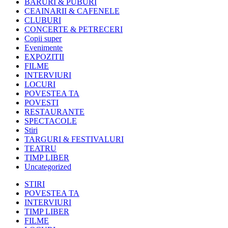
BARURI & PUBURI
CEAINARII & CAFENELE
CLUBURI
CONCERTE & PETRECERI
Copii super
Evenimente
EXPOZITII
FILME
INTERVIURI
LOCURI
POVESTEA TA
POVESTI
RESTAURANTE
SPECTACOLE
Stiri
TARGURI & FESTIVALURI
TEATRU
TIMP LIBER
Uncategorized
STIRI
POVESTEA TA
INTERVIURI
TIMP LIBER
FILME