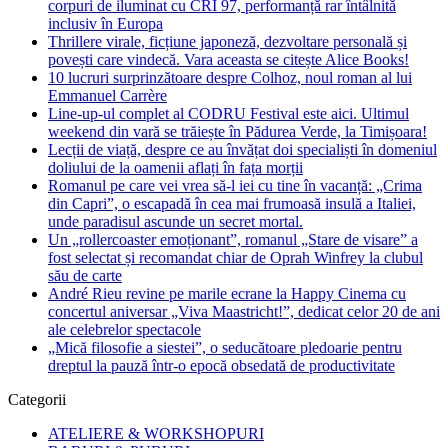
corpuri de iluminat cu CRI 97, performanță rar întâlnită
inclusiv în Europa
Thrillere virale, ficțiune japoneză, dezvoltare personală și
povești care vindecă. Vara aceasta se citește Alice Books!
10 lucruri surprinzătoare despre Colhoz, noul roman al lui
Emmanuel Carrère
Line-up-ul complet al CODRU Festival este aici. Ultimul
weekend din vară se trăiește în Pădurea Verde, la Timișoara!
Lecții de viață, despre ce au învățat doi specialiști în domeniul
doliului de la oamenii aflați în fața morții
Romanul pe care vei vrea să-l iei cu tine în vacanță: „Crima
din Capri”, o escapadă în cea mai frumoasă insulă a Italiei,
unde paradisul ascunde un secret mortal.
Un „rollercoaster emoționant”, romanul „Stare de visare” a
fost selectat și recomandat chiar de Oprah Winfrey la clubul
său de carte
André Rieu revine pe marile ecrane la Happy Cinema cu
concertul aniversar „Viva Maastricht!”, dedicat celor 20 de ani
ale celebrelor spectacole
„Mică filosofie a siestei”, o seducătoare pledoarie pentru
dreptul la pauză într-o epocă obsedată de productivitate
Categorii
ATELIERE & WORKSHOPURI