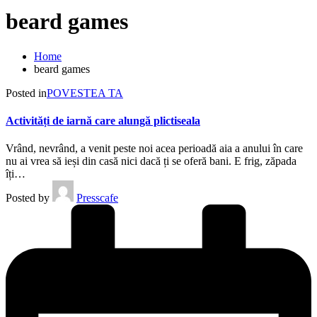
beard games
Home
beard games
Posted in
POVESTEA TA
Activități de iarnă care alungă plictiseala
Vrând, nevrând, a venit peste noi acea perioadă aia a anului în care
nu ai vrea să ieși din casă nici dacă ți se oferă bani. E frig, zăpada
îți…
Posted by
Presscafe