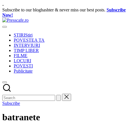
Skip
-
to
Subscribe to our bloghashter & never miss our best posts.
Subscribe
content
Now!
Presscafe.ro
Cafeneau
experientelor
STIRI
Stiri
urbane
POVESTEA TA
INTERVIURI
TIMP LIBER
FILME
LOCURI
POVESTI
Publicitate
Subscribe
batranete