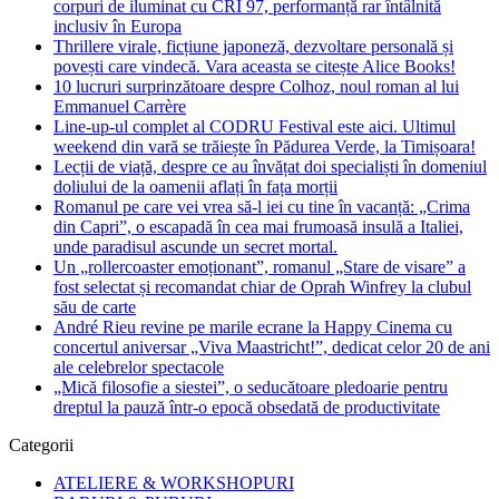
corpuri de iluminat cu CRI 97, performanță rar întâlnită
inclusiv în Europa
Thrillere virale, ficțiune japoneză, dezvoltare personală și
povești care vindecă. Vara aceasta se citește Alice Books!
10 lucruri surprinzătoare despre Colhoz, noul roman al lui
Emmanuel Carrère
Line-up-ul complet al CODRU Festival este aici. Ultimul
weekend din vară se trăiește în Pădurea Verde, la Timișoara!
Lecții de viață, despre ce au învățat doi specialiști în domeniul
doliului de la oamenii aflați în fața morții
Romanul pe care vei vrea să-l iei cu tine în vacanță: „Crima
din Capri”, o escapadă în cea mai frumoasă insulă a Italiei,
unde paradisul ascunde un secret mortal.
Un „rollercoaster emoționant”, romanul „Stare de visare” a
fost selectat și recomandat chiar de Oprah Winfrey la clubul
său de carte
André Rieu revine pe marile ecrane la Happy Cinema cu
concertul aniversar „Viva Maastricht!”, dedicat celor 20 de ani
ale celebrelor spectacole
„Mică filosofie a siestei”, o seducătoare pledoarie pentru
dreptul la pauză într-o epocă obsedată de productivitate
Categorii
ATELIERE & WORKSHOPURI