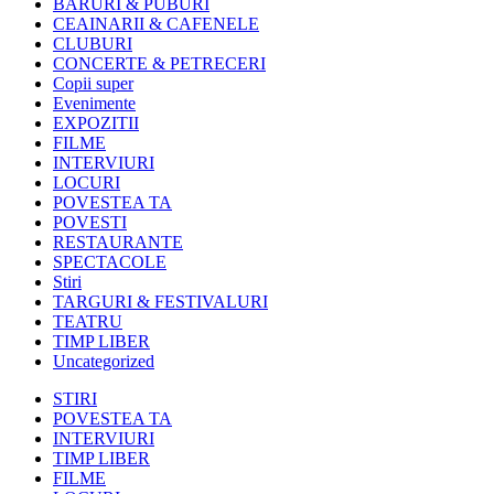
BARURI & PUBURI
CEAINARII & CAFENELE
CLUBURI
CONCERTE & PETRECERI
Copii super
Evenimente
EXPOZITII
FILME
INTERVIURI
LOCURI
POVESTEA TA
POVESTI
RESTAURANTE
SPECTACOLE
Stiri
TARGURI & FESTIVALURI
TEATRU
TIMP LIBER
Uncategorized
STIRI
POVESTEA TA
INTERVIURI
TIMP LIBER
FILME