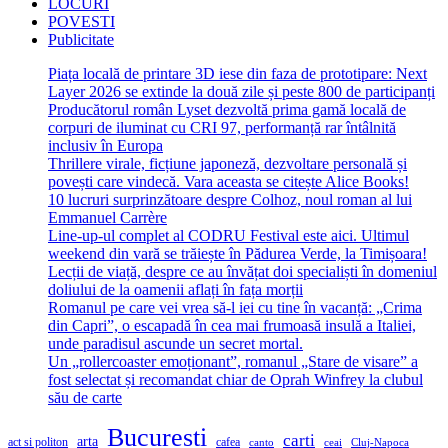
LOCURI
POVESTI
Publicitate
Piața locală de printare 3D iese din faza de prototipare: Next
Layer 2026 se extinde la două zile și peste 800 de participanți
Producătorul român Lyset dezvoltă prima gamă locală de
corpuri de iluminat cu CRI 97, performanță rar întâlnită
inclusiv în Europa
Thrillere virale, ficțiune japoneză, dezvoltare personală și
povești care vindecă. Vara aceasta se citește Alice Books!
10 lucruri surprinzătoare despre Colhoz, noul roman al lui
Emmanuel Carrère
Line-up-ul complet al CODRU Festival este aici. Ultimul
weekend din vară se trăiește în Pădurea Verde, la Timișoara!
Lecții de viață, despre ce au învățat doi specialiști în domeniul
doliului de la oamenii aflați în fața morții
Romanul pe care vei vrea să-l iei cu tine în vacanță: „Crima
din Capri”, o escapadă în cea mai frumoasă insulă a Italiei,
unde paradisul ascunde un secret mortal.
Un „rollercoaster emoționant”, romanul „Stare de visare” a
fost selectat și recomandat chiar de Oprah Winfrey la clubul
său de carte
Bucuresti
carti
arta
act si politon
cafea
canto
ceai
Cluj-Napoca