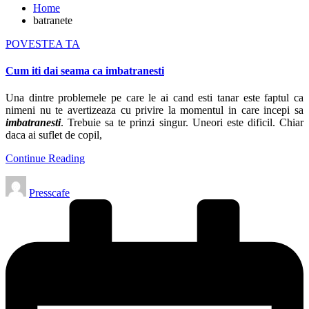
Home
batranete
Posted
POVESTEA TA
in
Cum iti dai seama ca imbatranesti
Una dintre problemele pe care le ai cand esti tanar este faptul ca
nimeni nu te avertizeaza cu privire la momentul in care incepi sa
imbatranesti
. Trebuie sa te prinzi singur. Uneori este dificil. Chiar
daca ai suflet de copil,
Continue Reading
Posted
Presscafe
by