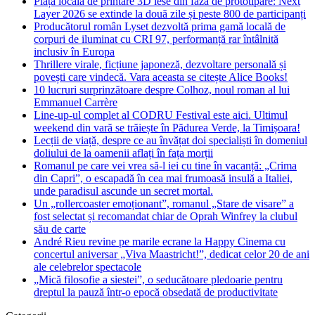
Piața locală de printare 3D iese din faza de prototipare: Next
Layer 2026 se extinde la două zile și peste 800 de participanți
Producătorul român Lyset dezvoltă prima gamă locală de
corpuri de iluminat cu CRI 97, performanță rar întâlnită
inclusiv în Europa
Thrillere virale, ficțiune japoneză, dezvoltare personală și
povești care vindecă. Vara aceasta se citește Alice Books!
10 lucruri surprinzătoare despre Colhoz, noul roman al lui
Emmanuel Carrère
Line-up-ul complet al CODRU Festival este aici. Ultimul
weekend din vară se trăiește în Pădurea Verde, la Timișoara!
Lecții de viață, despre ce au învățat doi specialiști în domeniul
doliului de la oamenii aflați în fața morții
Romanul pe care vei vrea să-l iei cu tine în vacanță: „Crima
din Capri”, o escapadă în cea mai frumoasă insulă a Italiei,
unde paradisul ascunde un secret mortal.
Un „rollercoaster emoționant”, romanul „Stare de visare” a
fost selectat și recomandat chiar de Oprah Winfrey la clubul
său de carte
André Rieu revine pe marile ecrane la Happy Cinema cu
concertul aniversar „Viva Maastricht!”, dedicat celor 20 de ani
ale celebrelor spectacole
„Mică filosofie a siestei”, o seducătoare pledoarie pentru
dreptul la pauză într-o epocă obsedată de productivitate