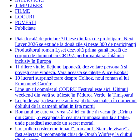
TIMP LIBER
FILME
LOCURI
POVESTI
Publicitate
Piața locală de printare 3D iese din faza de prototipare: Next
Layer 2026 se extinde la două zile și peste 800 de participanți
Producătorul român Lyset dezvoltă prima gamă locală de
corpuri de iluminat cu CRI 97, performanță rar întâlnită
inclusiv în Europa
Thrillere virale, ficțiune japoneză, dezvoltare personală și
povești care vindecă. Vara aceasta se citește Alice Books!
10 lucruri surprinzătoare despre Colhoz, noul roman al lui
Emmanuel Carrère
Line-up-ul complet al CODRU Festival este aici. Ultimul
weekend din vară se trăiește în Pădurea Verde, la Timișoara!
Lecții de viață, despre ce au învățat doi specialiști în domeniul
doliului de la oamenii aflați în fața morții
Romanul pe care vei vrea să-l iei cu tine în vacanță: „Crima
din Capri”, o escapadă în cea mai frumoasă insulă a Italiei,
unde paradisul ascunde un secret mortal.
Un „rollercoaster emoționant”, romanul „Stare de visare” a
fost selectat și recomandat chiar de Oprah Winfrey la clubul
său de carte