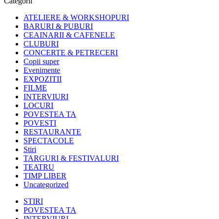
Categorii
ATELIERE & WORKSHOPURI
BARURI & PUBURI
CEAINARII & CAFENELE
CLUBURI
CONCERTE & PETRECERI
Copii super
Evenimente
EXPOZITII
FILME
INTERVIURI
LOCURI
POVESTEA TA
POVESTI
RESTAURANTE
SPECTACOLE
Stiri
TARGURI & FESTIVALURI
TEATRU
TIMP LIBER
Uncategorized
STIRI
POVESTEA TA
INTERVIURI