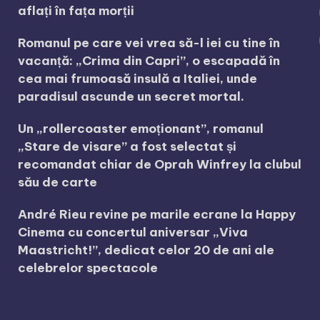
aflați în fața morții
Romanul pe care vei vrea să-l iei cu tine în
vacanță: „Crima din Capri”, o escapadă în
cea mai frumoasă insulă a Italiei, unde
paradisul ascunde un secret mortal.
Un „rollercoaster emoționant”, romanul
„Stare de visare” a fost selectat și
recomandat chiar de Oprah Winfrey la clubul
său de carte
André Rieu revine pe marile ecrane la Happy
Cinema cu concertul aniversar „Viva
Maastricht!”, dedicat celor 20 de ani ale
celebrelor spectacole