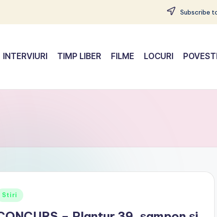
Subscribe to
INTERVIURI
TIMP LIBER
FILME
LOCURI
POVEST
Posted
Stiri
n
CONCURS – Plantur 39, șampon și