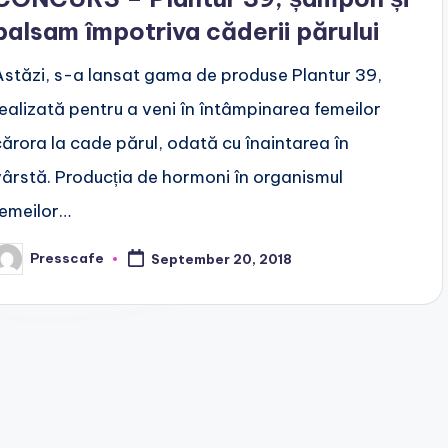
balsam împotriva căderii părului
Astăzi, s-a lansat gama de produse Plantur 39,
realizată pentru a veni în întâmpinarea femeilor
cărora la cade părul, odată cu înaintarea în
vârstă. Producția de hormoni în organismul
femeilor…
Presscafe
September 20, 2018
osted
y