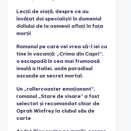
Lecții de viață, despre ce au
învățat doi specialiști în domeniul
doliului de la oamenii aflați în fața
morții
Romanul pe care vei vrea să-l iei cu
tine în vacanță: „Crima din Capri”,
o escapadă în cea mai frumoasă
insulă a Italiei, unde paradisul
ascunde un secret mortal.
Un „rollercoaster emoționant”,
romanul „Stare de visare” a fost
selectat și recomandat chiar de
Oprah Winfrey la clubul său de
carte