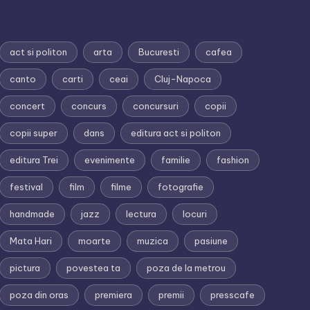
act si politon
arta
Bucuresti
cafea
canto
carti
ceai
Cluj-Napoca
concert
concurs
concursuri
copii
copii super
dans
editura act si politon
editura Trei
evenimente
familie
fashion
festival
film
filme
fotografie
handmade
jazz
lectura
locuri
Mata Hari
moarte
muzica
pasiune
pictura
povestea ta
poza de la metrou
poza din oras
premiera
premii
presscafe