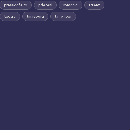
presscafe.ro
prieteni
romania
talent
teatru
timisoara
timp liber