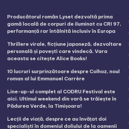
Producătorul român Lyset dezvoltă prima
gamă locală de corpuri de iluminat cu CRI 97,
performanță rar întâlnită inclusiv în Europa
Thrillere virale, ficțiune japoneză, dezvoltare
personală și povești care vindecă. Vara
aceasta se citește Alice Books!
10 lucruri surprinzătoare despre Colhoz, noul
roman al lui Emmanuel Carrère
Line-up-ul complet al CODRU Festival este
aici. Ultimul weekend din vară se trăiește în
Pădurea Verde, la Timișoara!
Lecții de viață, despre ce au învățat doi
specialiști în domeniul doliului de la oamenii