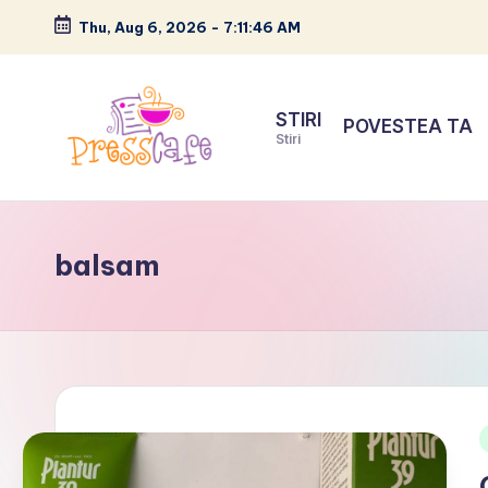
Thu, Aug 6, 2026
-
7:11:47 AM
Skip
to
STIRI
POVESTEA TA
content
Stiri
P
Cafeneau
r
experientelor
balsam
urbane
e
s
s
c
a
i