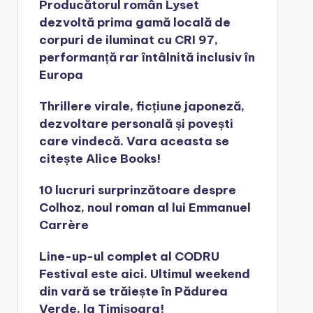
Producătorul român Lyset
dezvoltă prima gamă locală de
corpuri de iluminat cu CRI 97,
performanță rar întâlnită inclusiv în
Europa
Thrillere virale, ficțiune japoneză,
dezvoltare personală și povești
care vindecă. Vara aceasta se
citește Alice Books!
10 lucruri surprinzătoare despre
Colhoz, noul roman al lui Emmanuel
Carrère
Line-up-ul complet al CODRU
Festival este aici. Ultimul weekend
din vară se trăiește în Pădurea
Verde, la Timișoara!