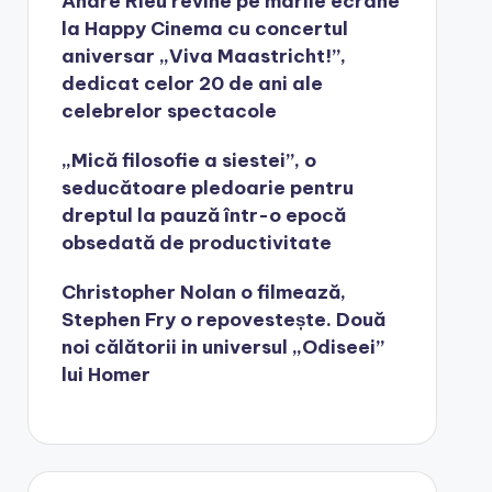
André Rieu revine pe marile ecrane
la Happy Cinema cu concertul
aniversar „Viva Maastricht!”,
dedicat celor 20 de ani ale
celebrelor spectacole
„Mică filosofie a siestei”, o
seducătoare pledoarie pentru
dreptul la pauză într-o epocă
obsedată de productivitate
Christopher Nolan o filmează,
Stephen Fry o repovestește. Două
noi călătorii in universul „Odiseei”
lui Homer