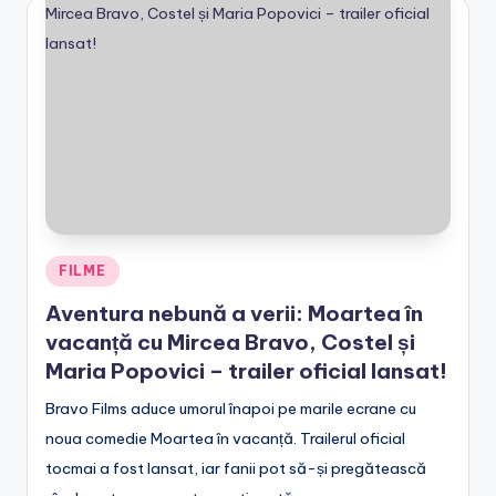
e
.
r
o
Posted
FILME
in
Aventura nebună a verii: Moartea în
vacanță cu Mircea Bravo, Costel și
Maria Popovici – trailer oficial lansat!
Bravo Films aduce umorul înapoi pe marile ecrane cu
noua comedie Moartea în vacanță. Trailerul oficial
tocmai a fost lansat, iar fanii pot să-și pregătească