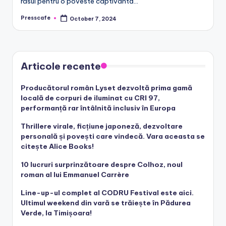
râsul pentru o poveste captivantă…
Presscafe
October 7, 2024
Posted
by
Articole recente
Producătorul român Lyset dezvoltă prima gamă
locală de corpuri de iluminat cu CRI 97,
performanță rar întâlnită inclusiv în Europa
Thrillere virale, ficțiune japoneză, dezvoltare
personală și povești care vindecă. Vara aceasta se
citește Alice Books!
10 lucruri surprinzătoare despre Colhoz, noul
roman al lui Emmanuel Carrère
Line-up-ul complet al CODRU Festival este aici.
Ultimul weekend din vară se trăiește în Pădurea
Verde, la Timișoara!