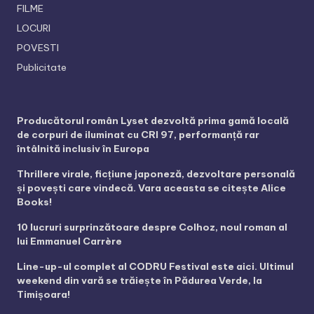
FILME
LOCURI
POVESTI
Publicitate
Producătorul român Lyset dezvoltă prima gamă locală
de corpuri de iluminat cu CRI 97, performanță rar
întâlnită inclusiv în Europa
Thrillere virale, ficțiune japoneză, dezvoltare personală
și povești care vindecă. Vara aceasta se citește Alice
Books!
10 lucruri surprinzătoare despre Colhoz, noul roman al
lui Emmanuel Carrère
Line-up-ul complet al CODRU Festival este aici. Ultimul
weekend din vară se trăiește în Pădurea Verde, la
Timișoara!