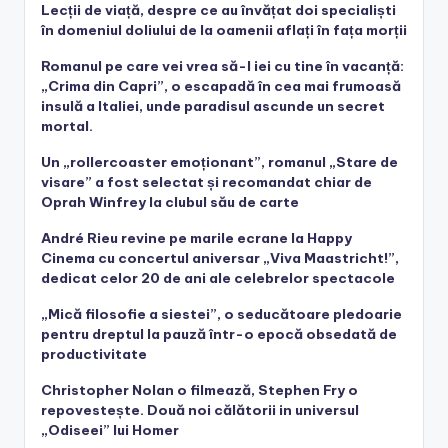
Lecții de viață, despre ce au învățat doi specialiști
în domeniul doliului de la oamenii aflați în fața morții
Romanul pe care vei vrea să-l iei cu tine în vacanță:
„Crima din Capri”, o escapadă în cea mai frumoasă
insulă a Italiei, unde paradisul ascunde un secret
mortal.
Un „rollercoaster emoționant”, romanul „Stare de
visare” a fost selectat și recomandat chiar de
Oprah Winfrey la clubul său de carte
André Rieu revine pe marile ecrane la Happy
Cinema cu concertul aniversar „Viva Maastricht!”,
dedicat celor 20 de ani ale celebrelor spectacole
„Mică filosofie a siestei”, o seducătoare pledoarie
pentru dreptul la pauză într-o epocă obsedată de
productivitate
Christopher Nolan o filmează, Stephen Fry o
repovestește. Două noi călătorii in universul
„Odiseei” lui Homer