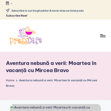
-
Skip
Subscribe to our bloghashter & never miss our best posts.
Subscribe Now!
to
content
P
Cafeneau
r
experientelor
Aventura nebună a verii: Moartea în
urbane
e
vacanță cu Mircea Bravo
s
Home
s
Aventura nebună a verii: Moartea în vacanță cu Mircea
Bravo
c
a
f