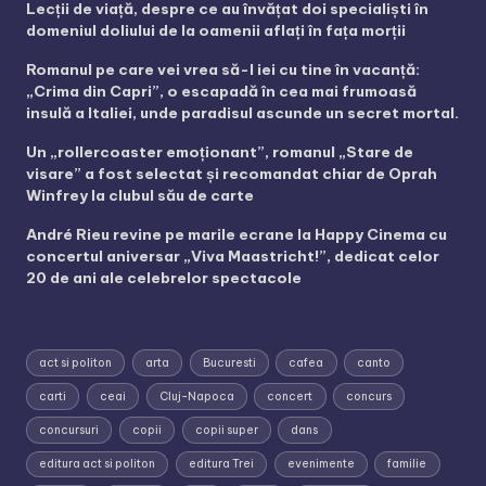
Lecții de viață, despre ce au învățat doi specialiști în
domeniul doliului de la oamenii aflați în fața morții
Romanul pe care vei vrea să-l iei cu tine în vacanță:
„Crima din Capri”, o escapadă în cea mai frumoasă
insulă a Italiei, unde paradisul ascunde un secret mortal.
Un „rollercoaster emoționant”, romanul „Stare de
visare” a fost selectat și recomandat chiar de Oprah
Winfrey la clubul său de carte
André Rieu revine pe marile ecrane la Happy Cinema cu
concertul aniversar „Viva Maastricht!”, dedicat celor
20 de ani ale celebrelor spectacole
act si politon
arta
Bucuresti
cafea
canto
carti
ceai
Cluj-Napoca
concert
concurs
concursuri
copii
copii super
dans
editura act si politon
editura Trei
evenimente
familie